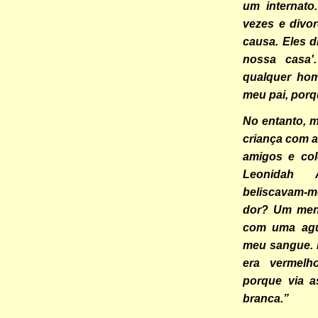
um internato
vezes e divo
causa. Eles d
nossa casa'
qualquer ho
meu pai, porqu
No entanto, 
criança com a
amigos e col
Leonidah 
beliscavam-m
dor? Um men
com uma agul
meu sangue. 
era vermelh
porque via a
branca.”