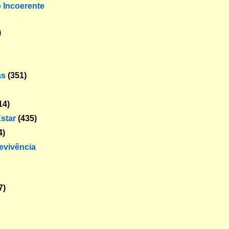
o Incoerente
)
as
(351)
14)
star
(435)
4)
revivência
7)