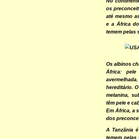
No continent
os preconceit
até mesmo as
e a África d
temem pelas s
Os albinos c
África: pel
avermelhada
hereditário.
melanina, su
têm pele e ca
Em África, a 
dos preconcei
A Tanzânia é
temem pelas 