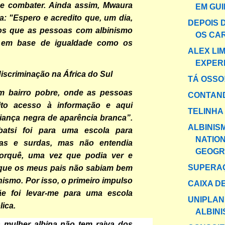
 de combater. Ainda assim, Mwaura
EM GUI
: "Espero e acredito que, um dia,
DEPOIS 
s que as pessoas com albinismo
OS CAR
s em base de igualdade como os
ALEX LI
EXPER
discriminação na África do Sul
TÁ OSSO
 bairro pobre, onde as pessoas
CONTAND
to acesso à informação e aqui
TELINHA
iança negra de aparência branca”.
ALBINIS
batsi foi para uma escola para
NATIO
gas e surdas, mas não entendia
GEOGR
orquê, uma vez que podia ver e
SUPERA
 que os meus pais não sabiam bem
nismo. Por isso, o primeiro impulso
CAIXA DE
e foi levar-me para uma escola
UNIPLAN
lica.
ALBIN
a mulher albina não tem raiva dos