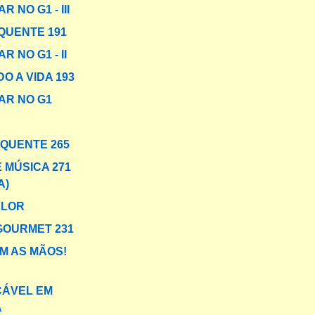
R NO G1 - III
QUENTE 191
R NO G1 - II
O A VIDA 193
AR NO G1
 QUENTE 265
 MÚSICA 271
A)
FLOR
GOURMET 231
EM AS MÃOS!
CÁVEL EM
A