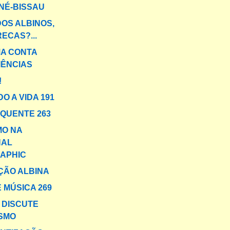
NÉ-BISSAU
DOS ALBINOS,
ECAS?...
MA CONTA
IÊNCIAS
!
O A VIDA 191
 QUENTE 263
MO NA
NAL
APHIC
ÇÃO ALBINA
 MÚSICA 269
 DISCUTE
ISMO