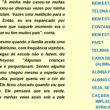
. "A minha mãe casou-se muitas
BEM ESTA
rciou-se diversas vezes por minha
TELONA 
iziam, ‘trazes uma maldição para a
BEM ESTA
. Então, eu era espancado por
mem que naquele momento era o
CONTAND
e eu tive muitos pais”, conta.
BEM EST
mesmo quando a família aceita uma
PAIS?
lbinismo, com frequência vizinhos,
TELINHA
egas de escola não o fazem, diz
CAIXA DE
Anyoso. "Algumas crianças
(ALBIN
e e perguntavam: Sentes alguma
ALBINA 
ino chegou mesmo a espetar-me
ha, porque queria ver a cor do
ALBINO 
Ele ficou chocado quando viu que
VEJA, S
o. Ele pensava que era verde,
CAÇADA
s minhas veias azuis sob a pele
IMPLA
ÁFRIC