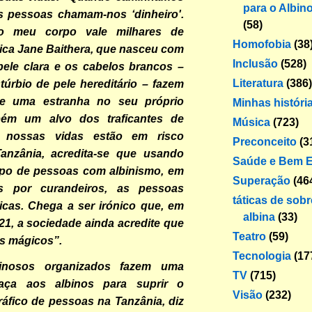
para o Albin
as pessoas chamam-nos ‘dinheiro'.
(58)
o meu corpo vale milhares de
Homofobia
(38
lica Jane Baithera, que nasceu com
Inclusão
(528)
pele clara e os cabelos brancos –
Literatura
(386)
stúrbio de pele hereditário – fazem
se uma estranha no seu próprio
Minhas históri
bém um alvo dos traficantes de
Música
(723)
 nossas vidas estão em risco
Preconceito
(3
anzânia, acredita-se que usando
Saúde e Bem E
rpo de pessoas com albinismo, em
Superação
(46
as por curandeiros, as pessoas
táticas de sob
icas. Chega a ser irónico que, em
albina
(33)
21, a sociedade ainda acredite que
Teatro
(59)
s mágicos”.
Tecnologia
(17
inosos organizados fazem uma
TV
(715)
caça aos albinos para suprir o
Visão
(232)
áfico de pessoas na Tanzânia, diz