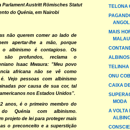
TELONA 
ento do Quénia, em Nairobi
PAGAND
ANGOL
MAIS HO
as não querem comer ao lado de
MALAU
nem apertar-lhe a mão, porque
CONTAND
o albinismo é contagioso. Os
os são profundos, reclama o
ALBINOS
eniano Isaac Mwaura: "Meu povo
TELINHA
ncia africana não se vê como
ONU CO
 é. Vejo pessoas com albinismo
CAIXA DE
minadas por causa de sua cor, tal
-americanos nos Estados Unidos”.
SUPERA
MODA
2 anos, é o primeiro membro do
A VOLTA
 do Quénia com albinismo.
ALBIN
 projeto de lei para proteger mais
mas o preconceito e a superstição
CONSCIE