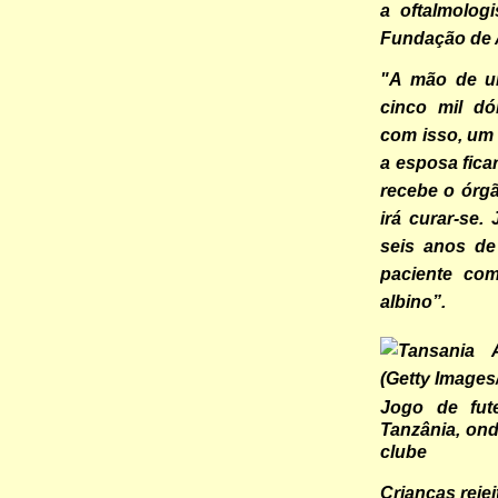
a oftalmolog
Fundação de 
"A mão de u
cinco mil dó
com isso, um 
a esposa fica
recebe o órg
irá curar-se.
seis anos de
paciente com
albino”.
Jogo de fut
Tanzânia, on
clube
Crianças reje