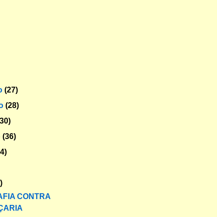
o
(27)
ro
(28)
(30)
o
(36)
34)
)
FIA CONTRA
IÇARIA