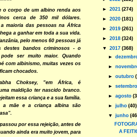
►
2021
(274)
e o corpo de um albino renda aos
inos cerca de 350 mil dólares.
►
2020
(181)
 a maioria das pessoas na África
►
2019
(261)
chega a ganhar em toda a sua vida.
►
2018
(324)
anzânia, pelo menos 60 pessoas já
▼
2017
(368)
s destes bandos criminosos - o
 pode ser muito maior. Quando
►
dezembr
é com albinismo, muitas vezes os
►
novemb
 ficam chocados.
►
outubro
abha Choksey, "em África, é
►
setembr
uma maldição ter nascido branco.
►
agosto
(
eitam essa criança e a sua família.
s a mãe e a criança albina são
►
julho
(40)
asa”.
▼
junho
(46
FOTOGRA
passou por essa rejeição, antes de
A FEIT
quando ainda era muito jovem, para