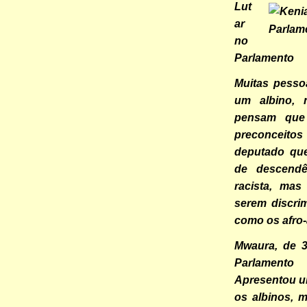
Lut
ar
Parlam
no
Parlamento
Muitas pesso
um albino, 
pensam que 
preconceit
deputado qu
de descendê
racista, mas
serem discri
como os afro
Mwaura, de 3
Parlamento
Apresentou um
os albinos, 