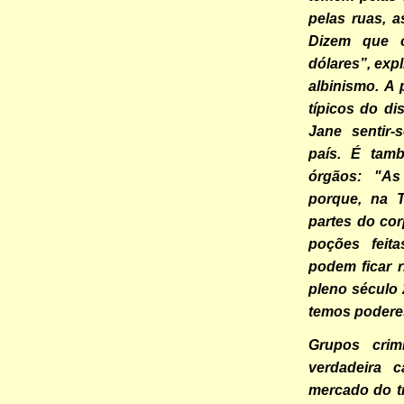
pelas ruas, 
Dizem que 
dólares”, exp
albinismo. A 
típicos do di
Jane sentir-
país. É tam
órgãos: "As
porque, na T
partes do co
poções feit
podem ficar r
pleno século 
temos podere
Grupos crim
verdadeira 
mercado do tr