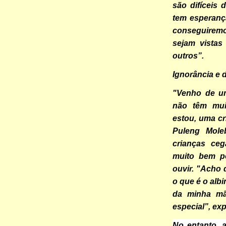
são difíceis
tem esperança
conseguiremo
sejam vista
outros”.
Ignorância e 
"Venho de um
não têm mui
estou, uma cr
Puleng Mole
crianças ce
muito bem p
ouvir. "Acho
o que é o albi
da minha mã
especial”, exp
No entanto, 