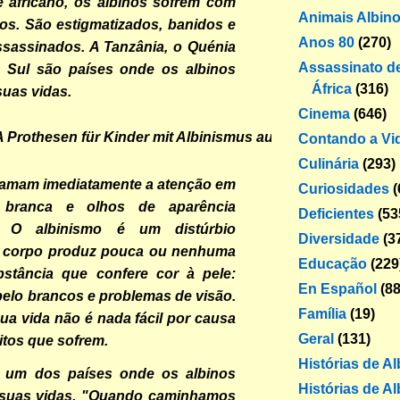
e africano, os albinos sofrem com
Animais Albin
os. São estigmatizados, banidos e
Anos 80
(270)
sassinados. A Tanzânia, o Quénia
Assassinato de
o Sul são países onde os albinos
África
(316)
uas vidas.
Cinema
(646)
Contando a Vi
Culinária
(293)
hamam imediatamente a atenção em
Curiosidades
(
e branca e olhos de aparência
Deficientes
(53
. O albinismo é um distúrbio
Diversidade
(3
 O corpo produz pouca ou nenhuma
Educação
(229
bstância que confere cor à pele:
En Español
(88
belo brancos e problemas de visão.
Família
(19)
sua vida não é nada fácil por causa
Geral
(131)
tos que sofrem.
Histórias de A
 um dos países onde os albinos
Histórias de Al
suas vidas. "Quando caminhamos