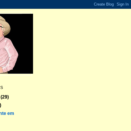
ES
(29)
)
nte em