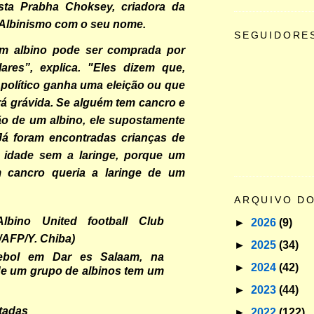
ista Prabha Choksey, criadora da
Albinismo com o seu nome.
SEGUIDORE
m albino pode ser comprada por
lares”, explica. "Eles dizem que,
político ganha uma eleição ou que
rá grávida. Se alguém tem cancro e
ão de um albino, ele supostamente
 Já foram encontradas crianças de
 idade sem a laringe, porque um
 cancro queria a laringe de um
ARQUIVO D
►
2026
(9)
►
2025
(34)
ebol em Dar es Salaam, na
►
2024
(42)
de um grupo de albinos tem um
►
2023
(44)
itadas
►
2022
(122)