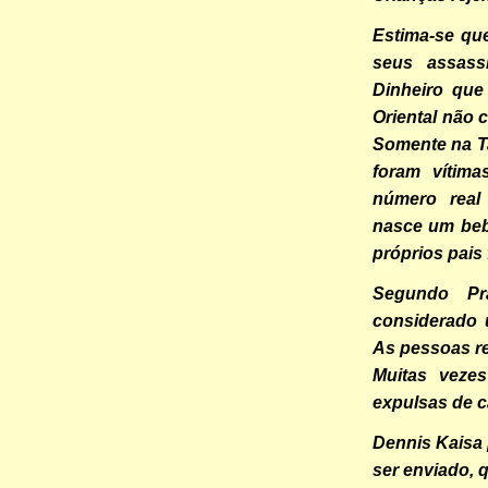
Estima-se qu
seus assass
Dinheiro que
Oriental não 
Somente na T
foram vítima
número real
nasce um beb
próprios pais
Segundo Pr
considerado 
As pessoas rej
Muitas veze
expulsas de c
Dennis Kaisa 
ser enviado, 