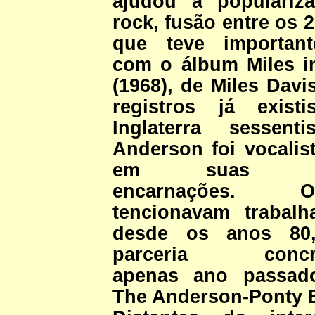
ajudou a populariz
rock, fusão entre os 
que teve importan
com o álbum Miles i
(1968), de Miles Davi
registros já exist
Inglaterra sessent
Anderson foi vocali
em suas mel
encarnações
tencionavam trabalh
desde os anos 80
parceria concret
apenas ano passa
The Anderson-Ponty 