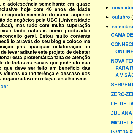
ia e adolescência semelhante em quase
►
novemb
Inclusive hoje com 46 anos de idade
no segundo semestre do curso superior
►
outubro
ão de negócios pela UBC (Universidade
ubas), mas tudo com muita superação
▼
setembr
reiras tanto naturais como produzidas
CAMA DE
econceito geral. Estou muito contente
ecê-lo através do seu blog e coloco-me
CONHEC
osição para qualquer colaboração no
ONLIN
 de levar adiante este projeto de debater
ionar esta problemática falta de atenção
NOVA TE
te de todos os canais que podendo não
PARA 
o que deve ser feito em beneficio das
 vítimas da indiferênça e descaso dos
A VISÃ
 organizados em relação ao albinismo.
SERPENT
der
ZERO-Z
LEI DE T
JULIANA
MIGUEL 
INVEJA 