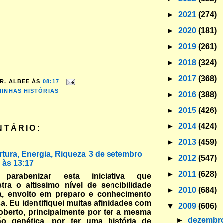
►
2021
(274)
►
2020
(181)
►
2019
(261)
►
2018
(324)
►
2017
(368)
R. ALBEE
ÀS
08:17
MINHAS HISTÓRIAS
►
2016
(388)
►
2015
(426)
►
2014
(424)
NTÁRIO:
►
2013
(459)
artura, Energia, Riqueza
3 de setembro
►
2012
(547)
 às 13:17
►
2011
(628)
 parabenizar esta iniciativa que
ra o altissimo nível de sencibilidade
►
2010
(684)
, envolto em preparo e conhecimento
a. Eu identifiquei muitas afinidades com
▼
2009
(606)
berto, principalmente por ter a mesma
►
dezembr
ão genética, por ter uma história de