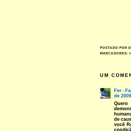
POSTADO POR
D
MARCADORES:
UM COME
Fer - F
de 2009
Quero
demonst
humana
de caus
você Ro
condiç