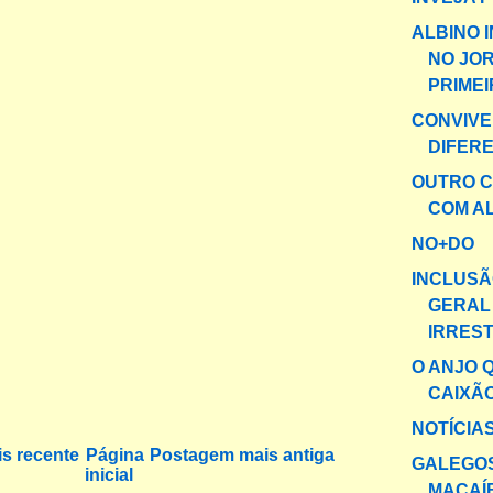
ALBINO 
NO JO
PRIME
CONVIVE
DIFER
OUTRO 
COM A
NO+DO
INCLUSÃ
GERAL
IRREST
O ANJO 
CAIXÃ
NOTÍCIA
s recente
Página
Postagem mais antiga
GALEGO
inicial
MACAÍ