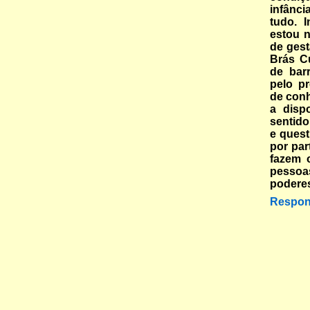
infânc
tudo. 
estou 
de gest
Brás C
de bar
pelo pr
de conh
a disp
sentido
e quest
por par
fazem 
pessoas
poderes
Respon