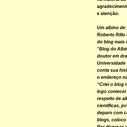
agradecimento
e atenção.
Um albino de 
Roberto Rillo 
do blog mais 
“Blog do Albi
doutor em dra
Universidade 
conta sua hist
o endereço na
“Criei o blog 
logo comecei 
respeito de a
científicas, j
deparo com c
blogs, coloco
Por diversas 