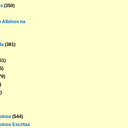
os
(350)
 Albinos na
da
(381)
61)
5)
79)
)
)
lbinos
(544)
binos Escritas