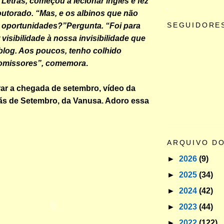
Letras, começou a lecionar inglês e fez
utorado. “Mas, e os albinos que não
SEGUIDORE
 oportunidades?”Pergunta. “Foi para
 visibilidade à nossa invisibilidade que
o blog. Aos poucos, tenho colhido
romissores”, comemora
.
ar a chegada de setembro, vídeo da
s de Setembro
, da Vanusa. Adoro essa
ARQUIVO D
►
2026
(9)
►
2025
(34)
►
2024
(42)
►
2023
(44)
►
2022
(122)