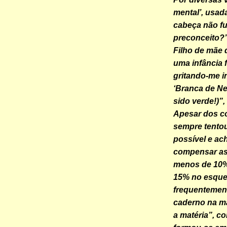
mental’, usad
cabeça não fu
preconceito?”
Filho de mãe d
uma infância 
gritando-me in
‘Branca de Ne
sido verde!)”
Apesar dos co
sempre tentou
possível e a
compensar as 
menos de 10% 
15% no esquer
frequentement
caderno na mã
a matéria”, c