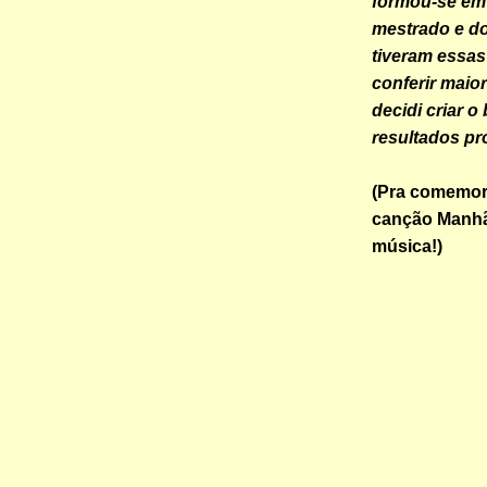
formou-se em 
mestrado e do
tiveram essas
conferir maior
decidi criar 
resultados p
(Pra comemor
canção
Manhã
música!)