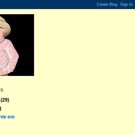
ES
(29)
)
nte em