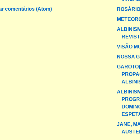
ar comentários (Atom)
ROSÁRIO
METEOR
ALBINIS
REVIS
VISÃO 
NOSSA 
GAROTO(
PROPA
ALBIN
ALBINIS
PROG
DOMIN
ESPET
JANE, M
AUSTEN