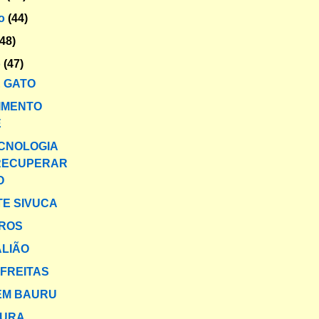
ro
(44)
(48)
o
(47)
 GATO
IMENTO
E
CNOLOGIA
RECUPERAR
O
E SIVUCA
EROS
ALIÃO
 FREITAS
EM BAURU
PURA