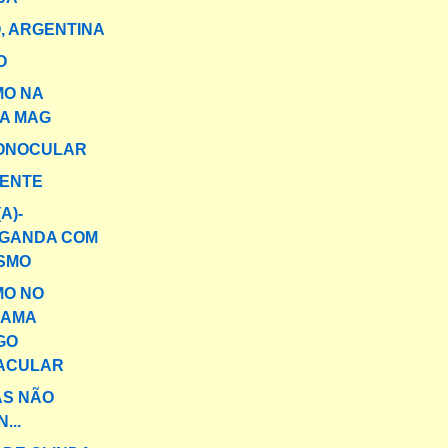
, ARGENTINA
O
MO NA
TA MAG
MONOCULAR
GENTE
A)-
GANDA COM
ISMO
MO NO
RAMA
GO
ACULAR
AS NÃO
...