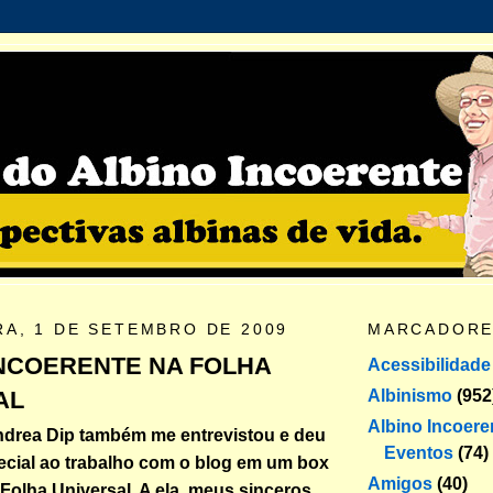
RA, 1 DE SETEMBRO DE 2009
MARCADOR
INCOERENTE NA FOLHA
Acessibilidade
Albinismo
(952
AL
Albino Incoere
Andrea Dip também me entrevistou e deu
Eventos
(74)
cial ao trabalho com o blog em um box
Amigos
(40)
Folha Universal.
A ela, meus sinceros