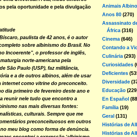
Animais Albin
s pela oportunidade e pela divulgação
Anos 80
(270)
Assassinato de
atitude
África
(316)
Bíscaro, paulista de 42 anos, é o autor
Cinema
(646)
completo sobre albinismo do Brasil. No
Contando a Vi
no Incoerente”, o professor de inglês,
Culinária
(293)
maturgia norte-americana pela
Curiosidades
(
de São Paulo (USP), faz militância,
Deficientes
(53
ória e a de outros albinos, além de usar
Diversidade
(3
 internet como vitrine do preconceito.
Educação
(229
no dia primeiro de fevereiro deste ano e
a reunir nele tudo que encontro a
En Español
(88
lbinismo nas mais diversas fontes:
Família
(19)
ornalísticas, culturais. Sempre que me
Geral
(131)
omentários preconceituosos em outros
Histórias de A
 no meu blog como forma de denúncia.
Histórias de Al
vezes encontrei a expressão ‘albinismo