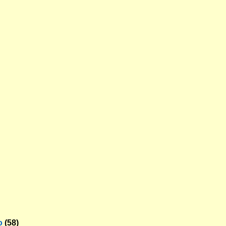
o
(58)