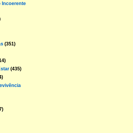
o Incoerente
)
as
(351)
14)
star
(435)
4)
revivência
7)