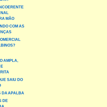
INCOERENTE
RNAL
IRA MÃO
NDO COM AS
ENÇAS
COMERCIAL
LBINOS?
O AMPLA,
 E
RITA
QUE SAIU DO
O
S DA APALBA
S DE
BA