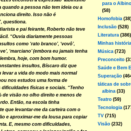
para o Albin
a quando a pessoa não tem ideia ou a
(58)
nciona direito. Isso não é
Homofobia
(38
, questiona.
Inclusão
(528)
iarista e pai feirante, Roberto não teve
Literatura
(386)
fácil. “Ouvia diariamente pessoas
Minhas históri
sultos como ‘rato branco’, ‘vovô’,
ve’, ‘marciano’ (embora eu jamais tenha
Música
(723)
, lembra, hoje, com bom humor.
Preconceito
(3
nstantes insultos, Bíscaro diz que
Saúde e Bem E
 levar a vida do modo mais normal
Superação
(46
chou nos estudos uma forma de
táticas de sob
dificuldades físicas e sociais. “Tenho
albina
(33)
de visão no olho direito e menos de
Teatro
(59)
do. Então, na escola tinha
Tecnologia
(17
e que levantar-me da carteira com o
TV
(715)
o e aproximar-me da lousa para copiar
Visão
(232)
onta. E, mesmo com dificuldades,