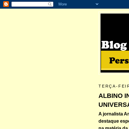
TERÇA-FEI
ALBINO 
UNIVERS
A jornalista 
destaque espe
na matéria da