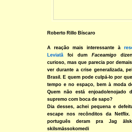
Roberto Rillo Bíscaro
A reação mais interessante à
re
Leviatã
foi dum
Faceamigo
dize
curioso, mas que parecia por demais
ver durante a crise generalizada, p
Brasil. E quem pode culpá-lo por que
tempo e no espaço, bem à moda 
Quem não está enjoado/enojado d
supremo com boca de sapo?
Dia desses, achei pequena e defeit
escape nos recônditos da Netflix.
português deram pra Jag äls
skilsmässokomedi