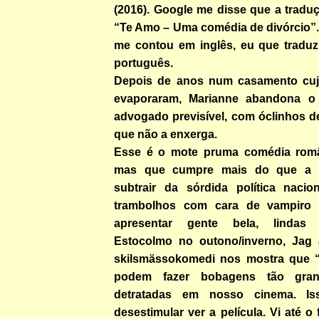
(2016). Google me disse que a tradu
“Te Amo – Uma comédia de divórcio”.
me contou em inglês, eu que traduzi
português.
Depois de anos num casamento cuj
evaporaram, Marianne abandona o 
advogado previsível, com óclinhos d
que não a enxerga.
Esse é o mote pruma comédia român
mas que cumpre mais do que a 
subtrair da sórdida política naci
trambolhos com cara de vampir
apresentar gente bela, lindas
Estocolmo no outono/inverno, Jag 
skilsmässokomedi nos mostra que “
podem fazer bobagens tão gra
detratadas em nosso cinema. I
desestimular ver a película. Vi até o 