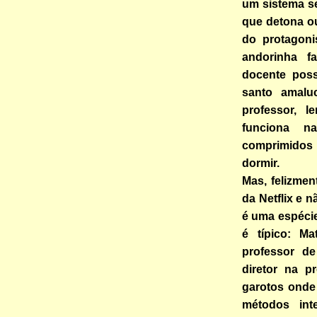
um sistema s
que detona ou
do protagoni
andorinha f
docente poss
santo amalu
professor, 
funciona n
comprimidos
dormir.
Mas, felizmen
da Netflix e 
é uma espécie
é típico: M
professor d
diretor na p
garotos onde
métodos inte