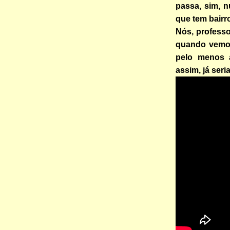
passa, sim, n
que tem bairr
Nós, professo
quando vemos
pelo menos a
assim, já seri