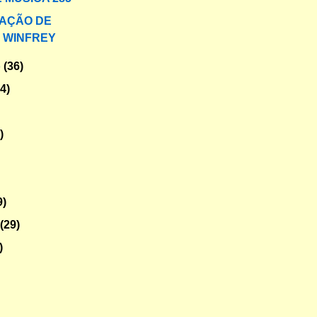
AÇÃO DE
 WINFREY
o
(36)
34)
)
9)
o
(29)
)