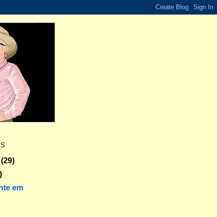
ES
(29)
)
nte em