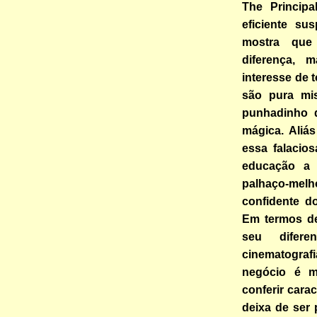
The Principa
eficiente s
mostra que
diferença,
interesse de 
são pura mi
punhadinho 
mágica. Aliá
essa falacios
educação a p
palhaço-mel
confidente do
Em termos de
seu difere
cinematogra
negócio é ma
conferir cara
deixa de ser 