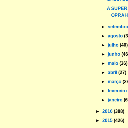
A SUPER
OPRAH
►
setembr
►
agosto
(
►
julho
(40)
►
junho
(46
►
maio
(36)
►
abril
(27)
►
março
(2
►
fevereir
►
janeiro
(6
►
2016
(388)
►
2015
(426)