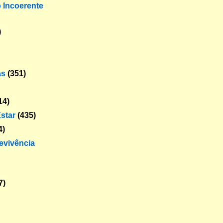
o Incoerente
)
as
(351)
14)
star
(435)
4)
revivência
7)