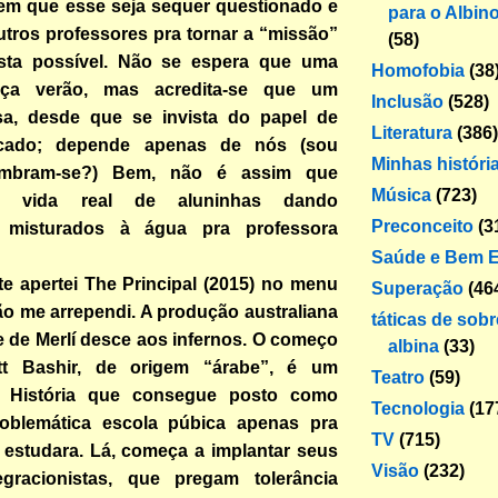
em que esse seja sequer questionado e
para o Albin
tros professores pra tornar a “missão”
(58)
sta possível. Não se espera que uma
Homofobia
(38
aça verão, mas acredita-se que um
Inclusão
(528)
a, desde que se invista do papel de
Literatura
(386)
cado; depende apenas de nós (sou
Minhas históri
lembram-se?) Bem, não é assim que
Música
(723)
a vida real de aluninhas dando
Preconceito
(3
 misturados à água pra professora
Saúde e Bem E
te apertei The Principal (2015) no menu
Superação
(46
não me arrependi. A produção australiana
táticas de sob
 de Merlí desce aos infernos. O começo
albina
(33)
att Bashir, de origem “árabe”, é um
Teatro
(59)
e História que consegue posto como
Tecnologia
(17
roblemática escola púbica apenas pra
TV
(715)
 estudara. Lá, começa a implantar seus
Visão
(232)
gracionistas, que pregam tolerância