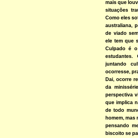
mais que louv
situações tr
Como eles so
australiana,
de viado sem
ele tem que 
Culpado é 
estudantes.
juntando cu
ocorresse, pr
Dai, ocorre r
da minissér
perspectiva v
que implica 
de todo mund
homem, mas nã
pensando mel
biscoito se p