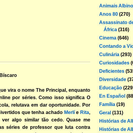
Animais Albin
Anos 80
(270)
Assassinato de
África
(316)
Cinema
(646)
Contando a Vi
Culinária
(293)
Curiosidades
(
Deficientes
(53
 Bíscaro
Diversidade
(3
Educação
(229
ue vira o nome The Principal, enquanto
En Español
(88
line por séries. Como isso significa O
Família
(19)
cola, relutava em dar oportunidade. Por
divertidos que tenha achado
Merlí
e
Rita
,
Geral
(131)
 ver algo similar tão cedo. Quase me
Histórias de A
s séries de professor que luta contra
Histórias de Al