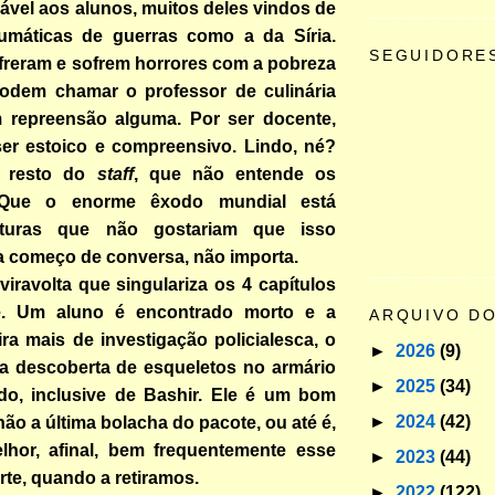
ável aos alunos, muitos deles vindos de
aumáticas de guerras como a da Síria.
SEGUIDORE
freram e sofrem horrores com a pobreza
 podem chamar o professor de culinária
 repreensão alguma. Por ser docente,
ser estoico e compreensivo. Lindo, né?
o resto do
staff
, que não entende os
 Que o enorme êxodo mundial está
lturas que não gostariam que isso
a começo de conversa, não importa.
eviravolta que singulariza os 4 capítulos
ie. Um aluno é encontrado morto e a
ARQUIVO D
ira mais de investigação policialesca, o
►
2026
(9)
na descoberta de esqueletos no armário
►
2025
(34)
o, inclusive de Bashir. Ele é um bom
►
2024
(42)
o a última bolacha do pacote, ou até é,
hor, afinal, bem frequentemente esse
►
2023
(44)
arte, quando a retiramos.
►
2022
(122)