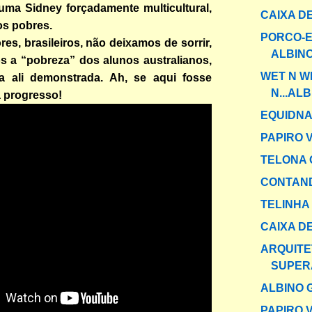
uma Sidney forçadamente multicultural,
CAIXA DE
os pobres.
PORCO-E
res, brasileiros, não deixamos de sorrir,
ALBINO
 a “pobreza” dos alunos australianos,
WET N W
 ali demonstrada. Ah, se aqui fosse
N...ALB
a progresso!
EQUIDNA
PAPIRO V
TELONA 
CONTAND
TELINHA
CAIXA DE
ARQUITE
SUPER
ALBINO 
PAPIRO V