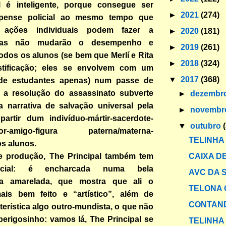
l é inteligente, porque consegue ser
►
2021
(274)
uspense policial ao mesmo tempo que
 ações individuais podem fazer a
►
2020
(181)
 mas não mudarão o desempenho e
►
2019
(261)
todos os alunos (se bem que Merlí e Rita
►
2018
(324)
stificação; eles se envolvem com um
▼
2017
(368)
de estudantes apenas) num passe de
s a resolução do assassinato subverte
►
dezembr
a narrativa de salvação universal pela
►
novemb
artir dum indivíduo-mártir-sacerdote-
▼
outubro
hor-amigo-figura paterna/materna-
TELINHA
s alunos.
CAIXA DE
 produção, The Principal também tem
ncial: é encharcada numa bela
AVC DA
fia amarelada, que mostra que ali o
TELONA 
is bem feito e “artístico”, além de
CONTAND
cterística algo outro-mundista, o que não
perigosinho: vamos lá, The Principal se
TELINHA