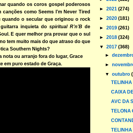
mar quando os coros gospel poderosos
►
2021
(274)
 canções como Seems I’m Never Tired
►
2020
(181)
u quando o secular que originou o rock
a guitarra inquieta do
spiritual R’n’B
de
►
2019
(261)
Soul. E quer melhor pra provar que o sul
►
2018
(324)
no tem muito mais do que atraso do que
▼
2017
(368)
tica Southern Nights?
►
dezembr
ota ou arranjo fora do lugar, Grace
te em puro estado de Graça.
►
novemb
▼
outubro
TELINHA
CAIXA DE
AVC DA
TELONA 
CONTAND
TELINHA