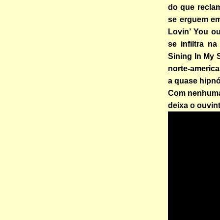
do que recla
se erguem em
Lovin’ You o
se infiltra n
Sining In My 
norte-america
a quase hipnó
Com nenhuma n
deixa o ouvin