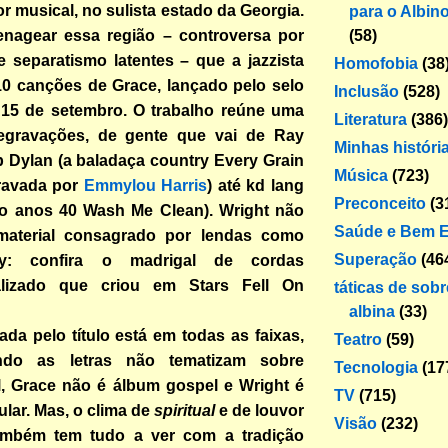
or musical, no sulista estado da Georgia.
para o Albin
(58)
nagear essa região – controversa por
 separatismo latentes – que a jazzista
Homofobia
(38
10 canções de Grace, lançado pelo selo
Inclusão
(528)
 15 de setembro. O trabalho reúne uma
Literatura
(386)
regravações, de gente que vai de Ray
Minhas históri
 Dylan (a baladaça country Every Grain
Música
(723)
gravada por
Emmylou Harris
) até kd lang
Preconceito
(3
io anos 40 Wash Me Clean). Wright não
Saúde e Bem E
material consagrado por lendas como
Superação
(46
day: confira o madrigal de cordas
alizado que criou em Stars Fell On
táticas de sob
albina
(33)
da pelo título está em todas as faixas,
Teatro
(59)
do as letras não tematizam sobre
Tecnologia
(17
nal, Grace não é álbum gospel e Wright é
TV
(715)
ular. Mas, o clima de
spiritual
e de louvor
Visão
(232)
ambém tem tudo a ver com a tradição