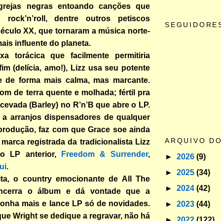
igrejas negras entoando canções que
 rock’n’roll, dentre outros petiscos
SEGUIDORE
éculo XX, que tornaram a música norte-
ais influente do planeta.
a torácica que facilmente permitiria
fim (delícia, amo!), Lizz usa seu potente
ve de forma mais calma, mas marcante.
om de terra quente e molhada; fértil pra
a cevada (Barley) no R’n’B que abre o LP.
 a arranjos dispensadores de qualquer
rodução, faz com que Grace soe ainda
ARQUIVO D
 marca registrada da tradicionalista Lizz
 o LP anterior,
Freedom & Surrender
,
►
2026
(9)
ui
.
►
2025
(34)
ita, o country emocionante de All The
►
2024
(42)
ncerra o álbum e dá vontade que a
onha mais e lance LP só de novidades.
►
2023
(44)
e Wright se dedique a regravar, não há
►
2022
(122)