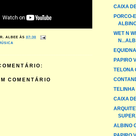
CAIXA DE
PORCO-E
ALBINO
WET N W
R. ALBEE
ÀS
07:30
N...ALB
MÚSICA
EQUIDNA
PAPIRO V
COMENTÁRIO:
TELONA 
CONTAND
UM COMENTÁRIO
TELINHA
CAIXA DE
ARQUITE
SUPER
ALBINO 
PAPIRO V