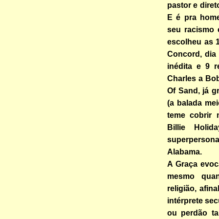
pastor e diret
E é pra home
seu racismo e
escolheu as 
Concord, dia
inédita e 9 
Charles a Bob
Of Sand, já 
(a balada me
teme cobrir 
Billie Holi
superperson
Alabama.
A Graça evoca
mesmo quan
religião, afi
intérprete sec
ou perdão t