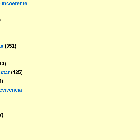
o Incoerente
)
as
(351)
14)
star
(435)
4)
revivência
7)