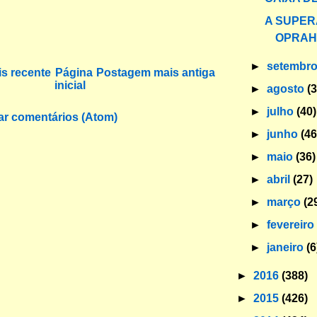
A SUPER
OPRAH
►
setembr
s recente
Página
Postagem mais antiga
inicial
►
agosto
(
►
julho
(40)
ar comentários (Atom)
►
junho
(46
►
maio
(36)
►
abril
(27)
►
março
(2
►
fevereir
►
janeiro
(6
►
2016
(388)
►
2015
(426)