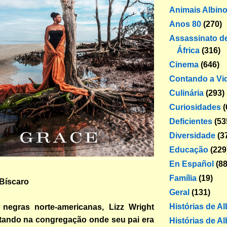
Animais Albin
Anos 80
(270)
Assassinato de
África
(316)
Cinema
(646)
Contando a Vi
Culinária
(293)
Curiosidades
(
Deficientes
(53
Diversidade
(3
Educação
(229
En Español
(88
Família
(19)
 Bíscaro
Geral
(131)
Histórias de A
negras norte-americanas, Lizz Wright
ando na congregação onde seu pai era
Histórias de Al