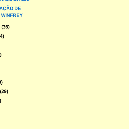
AÇÃO DE
 WINFREY
o
(36)
34)
)
9)
o
(29)
)