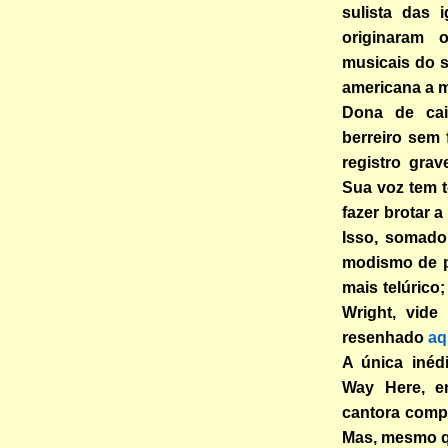
sulista das 
originaram o
musicais do s
americana a m
Dona de caix
berreiro sem 
registro gra
Sua voz tem t
fazer brotar 
Isso, somado
modismo de p
mais telúrico;
Wright, vide
resenhado
aq
A única inéd
Way Here, e
cantora comp
Mas, mesmo qu