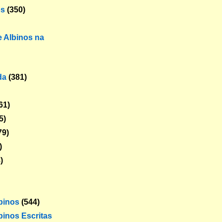
os
(350)
 Albinos na
da
(381)
61)
5)
79)
)
)
lbinos
(544)
binos Escritas