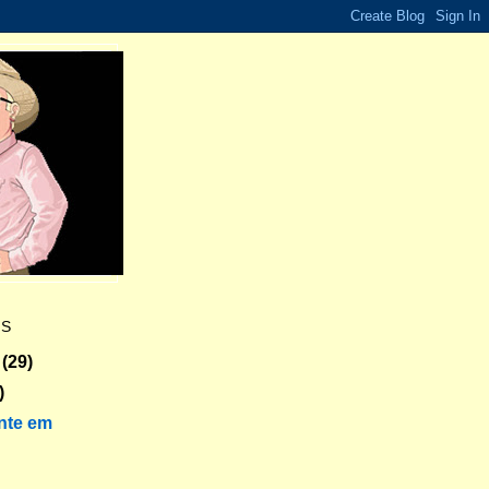
ES
(29)
)
nte em