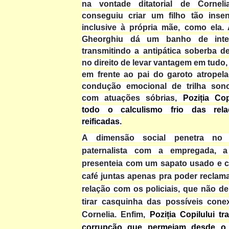
na vontade ditatorial de Cornel
conseguiu criar um filho tão insen
inclusive à própria mãe, como ela. 
Gheorghiu dá um banho de inter
transmitindo a antipática soberba 
no direito de levar vantagem em tudo
em frente ao pai do garoto atropel
condução emocional de trilha sono
com atuações sóbrias,
Poziția Cop
todo o calculismo frio das rel
reificadas.
A dimensão social penetra no r
paternalista com a empregada, a
presenteia com um sapato usado e 
café juntas apenas pra poder reclama
relação com os policiais, que não d
tirar casquinha das possíveis cone
Cornelia. Enfim,
Poziția Copilului tr
corrupção que permeiam desde o 