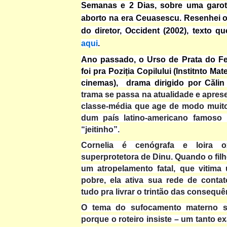
Semanas e 2 Dias, sobre uma garot
aborto na era Ceuasescu. Resenhei o 
do diretor, Occident (2002), texto q
aqui
.
Ano passado, o Urso de Prata do Fes
foi pra
Poziția Copilului (Institnto M
cinemas),
drama dirigido por
Călin
trama se passa na atualidade e apres
classe-média que age de modo muit
dum país latino-americano famoso 
“jeitinho”.
Cornelia é cenógrafa e loira o
superprotetora de Dinu. Quando o fil
um atropelamento fatal, que vitima
pobre, ela ativa sua rede de contat
tudo pra livrar o trintão das consequê
O tema do sufocamento materno sa
porque o roteiro insiste – um tanto 