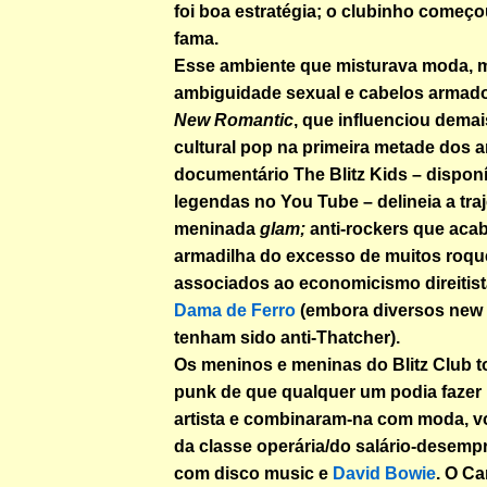
foi boa estratégia; o clubinho começ
fama.
Esse ambiente que misturava moda, 
ambiguidade sexual e cabelos armado
New Romantic
, que influenciou dema
cultural pop na primeira metade dos a
documentário The Blitz Kids – dispon
legendas no You Tube – delineia a tra
meninada
glam;
anti-rockers que aca
armadilha do excesso de muitos roque
associados ao economicismo direitist
Dama de Ferro
(embora diversos new
tenham sido anti-Thatcher).
Os meninos e meninas do Blitz Club 
punk de que qualquer um podia fazer 
artista e combinaram-na com moda, vo
da classe operária/do salário-desempr
com disco music e
David Bowie
. O Ca