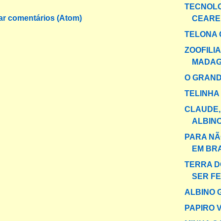
TECNOL
ar comentários (Atom)
CEARE
TELONA 
ZOOFILIA
MADA
O GRAND
TELINHA
CLAUDE,
ALBIN
PARA NÃ
EM BR
TERRA D
SER FE
ALBINO 
PAPIRO 