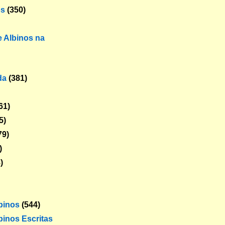
os
(350)
 Albinos na
da
(381)
61)
5)
79)
)
)
lbinos
(544)
binos Escritas