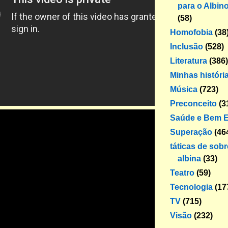
para o Albin
(58)
Homofobia
(38
Inclusão
(528)
Literatura
(386)
Minhas históri
Música
(723)
Preconceito
(3
Saúde e Bem E
Superação
(46
táticas de sob
albina
(33)
Teatro
(59)
Tecnologia
(17
TV
(715)
Visão
(232)