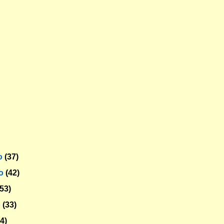
o
(37)
ro
(42)
(53)
o
(33)
54)