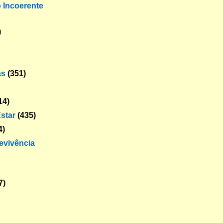
o Incoerente
)
as
(351)
14)
star
(435)
4)
revivência
7)