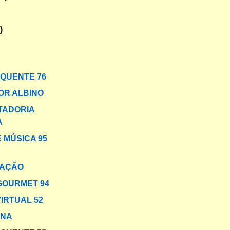
)
 QUENTE 76
OR ALBINO
TADORIA
A
 MÚSICA 95
AÇÃO
GOURMET 94
VIRTUAL 52
INA