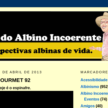
 DE ABRIL DE 2013
MARCADOR
GOURMET 92
Acessibilidade
Albinismo
(952
je é o espinafre.
Albino Incoere
Eventos
(74)
Amigos
(40)