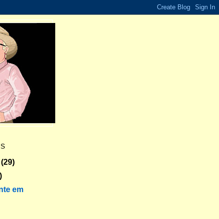
ES
(29)
)
nte em