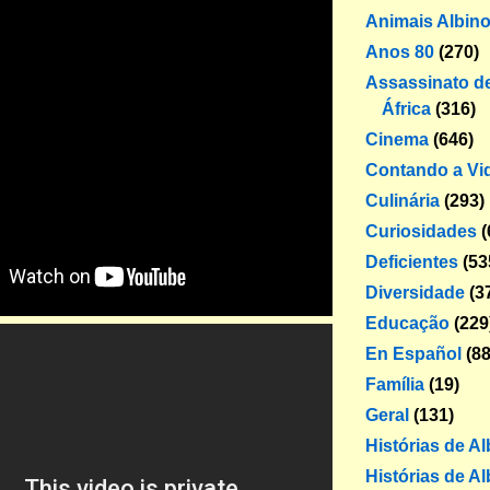
Animais Albin
Anos 80
(270)
Assassinato de
África
(316)
Cinema
(646)
Contando a Vi
Culinária
(293)
Curiosidades
(
Deficientes
(53
Diversidade
(3
Educação
(229
En Español
(88
Família
(19)
Geral
(131)
Histórias de A
Histórias de Al