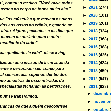
o", contou o médico. "Você ouve todos
►
2021
(274)
nternos do corpo de forma muito alta."
►
2020
(181)
que "os músculos que movem os olhos
►
2019
(261)
dos aos ossos do crânio, e quando se
trito. Alguns pacientes, à medida que
►
2018
(324)
 movem de um lado para o outro,
►
2017
(368)
esultante do atrito".
►
2016
(388)
sua qualidade de vida", disse Irving.
►
2015
(426)
 fizeram uma incisão de 5 cm atrás da
►
2014
(424)
iente e perfuraram seu crânio para
►
2013
(459)
al semicircular superior, dentro dos
►
2012
(547)
do amostras de osso retiradas do
especialistas fecharam as perfurações.
▼
2011
(628)
►
dezembr
butt se transformou.
►
novemb
peranças de que alguém descobrisse
►
outubro