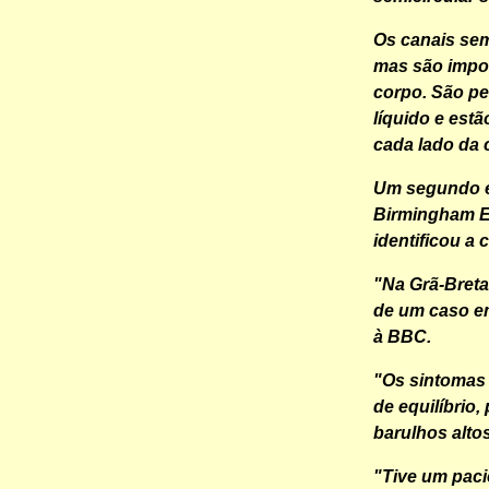
Os canais sem
mas são impor
corpo. São p
líquido e estã
cada lado da 
Um segundo es
Birmingham Ear
identificou a
"Na Grã-Breta
de um caso em
à BBC.
"Os sintomas
de equilíbrio
barulhos alt
"Tive um paci