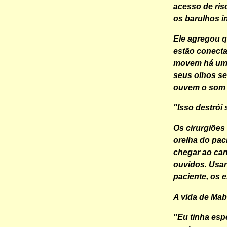
acesso de ris
os barulhos i
Ele agregou 
estão conecta
movem há um a
seus olhos se
ouvem o som r
"Isso destrói 
Os cirurgiões
orelha do pac
chegar ao can
ouvidos. Usan
paciente, os 
A vida de Mab
"Eu tinha es