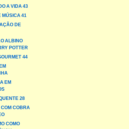
O A VIDA 43
 MÚSICA 41
AÇÃO DE
O ALBINO
RRY POTTER
GOURMET 44
EM
NHA
A EM
OS
QUENTE 28
A COM COBRA
EO
MO COMO