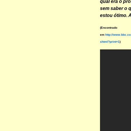
qual era o pro
sem saber o q
estou ótimo. A
(Encontrado
em
http://www.bbc.co
shtml?print=1
)