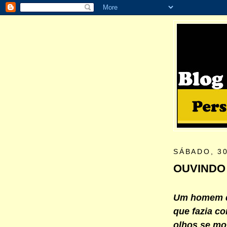
SÁBADO, 3
OUVINDO
Um homem q
que fazia c
olhos se mo