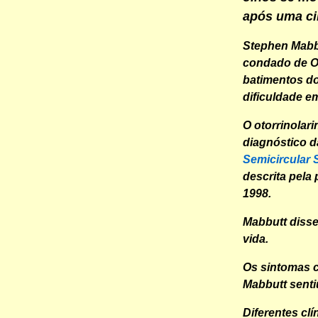
após uma cir
Stephen Mabbu
condado de Ox
batimentos do
dificuldade e
O otorrinolari
diagnóstico 
Semicircular 
descrita pela 
1998.
Mabbutt disse
vida.
Os sintomas 
Mabbutt senti
Diferentes cl