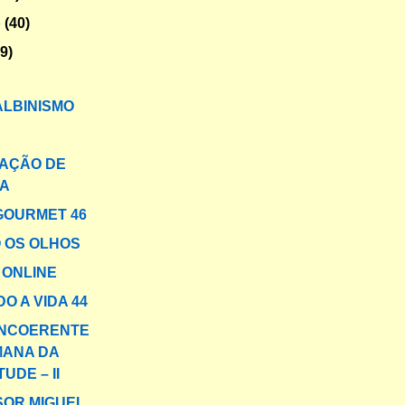
o
(40)
29)
ALBINISMO
AÇÃO DE
CA
GOURMET 46
 OS OLHOS
 ONLINE
O A VIDA 44
INCOERENTE
MANA DA
UDE – II
OR MIGUEL