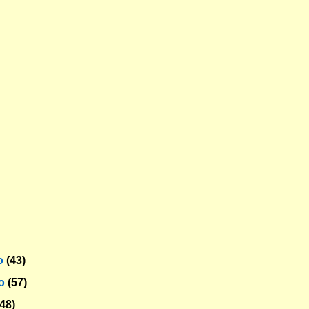
o
(43)
ro
(57)
(48)