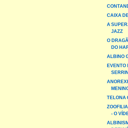
CONTAND
CAIXA DE
A SUPER
JAZZ
O DRAGÃ
DO HA
ALBINO 
EVENTO 
SERRI
ANOREXI
MENIN
TELONA 
ZOOFILI
- O VÍD
ALBINIS