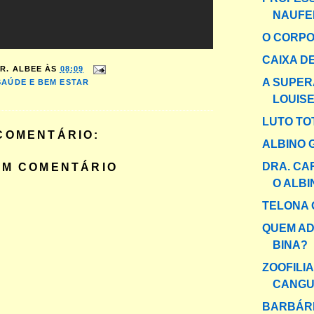
NAUFE
O CORPO
CAIXA DE
R. ALBEE
ÀS
08:09
A SUPER
SAÚDE E BEM ESTAR
LOUIS
LUTO TO
COMENTÁRIO:
ALBINO 
DRA. CA
UM COMENTÁRIO
O ALBI
TELONA 
QUEM A
BINA?
ZOOFILI
CANGUR
BARBÁR