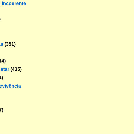
o Incoerente
)
as
(351)
14)
star
(435)
4)
revivência
7)