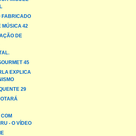
L
 FABRICADO
 MÚSICA 42
AÇÃO DE
E
TAL.
GOURMET 45
RLA EXPLICA
NISMO
QUENTE 29
DOTARÁ
A COM
U - O VÍDEO
IE