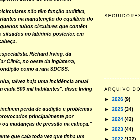
icirculares não têm função auditiva,
SEGUIDORE
tantes na manutenção do equilíbrio do
equenos tubos circulares que contêm
o situados no labirinto posterior, em
cabeça.
pecialista, Richard Irving, da
 Clinic, no oeste da Inglaterra,
 condição como a rara SDCSS.
nha, talvez haja uma incidência anual
 cada 500 mil habitantes", disse Irving
ARQUIVO D
►
2026
(9)
 incluem perda de audição e problemas
►
2025
(34)
, provocados principalmente por
►
2024
(42)
os ou mudanças de pressão na cabeça."
►
2023
(44)
ente que caía toda vez que tinha um
►
2022
(122)