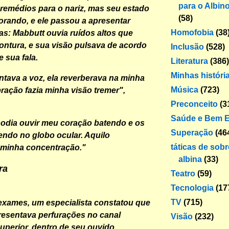
para o Albin
e remédios para o nariz, mas seu estado
(58)
orando, e ele passou a apresentar
Homofobia
(38
s: Mabbutt ouvia ruídos altos que
ntura, e sua visão pulsava de acordo
Inclusão
(528)
 sua fala.
Literatura
(386)
Minhas históri
tava a voz, ela reverberava na minha
Música
(723)
bração fazia minha visão tremer",
Preconceito
(3
Saúde e Bem E
 podia ouvir meu coração batendo e os
Superação
(46
ndo no globo ocular. Aquilo
táticas de sob
 minha concentração."
albina
(33)
ra
Teatro
(59)
Tecnologia
(17
TV
(715)
exames, um especialista constatou que
resentava perfurações no canal
Visão
(232)
superior, dentro de seu ouvido.