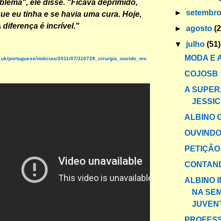
blema", ele disse. "Ficava deprimido,
►
setembr
ue eu tinha e se havia uma cura. Hoje,
 diferença é incrível."
►
agosto
(
▼
julho
(51)
MODA E 
.uk/portuguese/noticias/2011/07/110728_cirurgia_ouvido_mv.
COJOSB
A SUPER
JESSI
ALBINO 
OUVINDO
PETIÇÃO
CONTAND
ALBINO 
NA SE
JUVENT
PROFESS