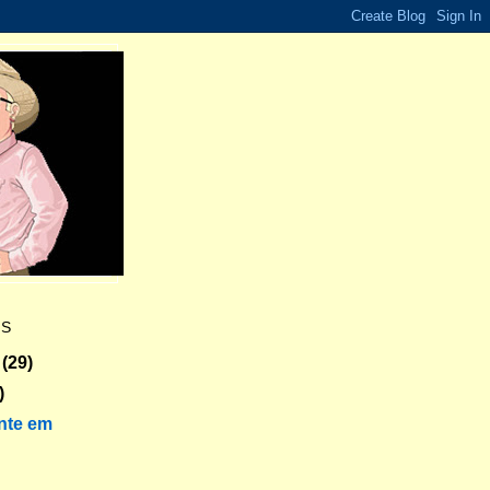
ES
(29)
)
nte em