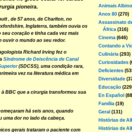
Animais Albin
urgia pioneira.
Anos 80
(270)
tt , de 57 anos, de Charlton, no
Assassinato de
fordshire, Inglaterra, também ouvia os
África
(316)
 seu coração e tinha cada vez mais
Cinema
(646)
m ouvir o mundo ao seu redor.
Contando a Vi
ngologista Richard Irving fez o
Culinária
(293)
da
Síndrome de Deiscência de Canal
Curiosidades
(
Superior
(SDCSS), uma condição rara,
Deficientes
(53
primeira vez na literatura médica em
Diversidade
(3
Educação
(229
 à BBC que a cirurgia transformou sua
En Español
(88
Família
(19)
começaram há seis anos, quando
Geral
(131)
u uma dor no lado da cabeça.
Histórias de A
Histórias de Al
ínicos gerais trataram o paciente com