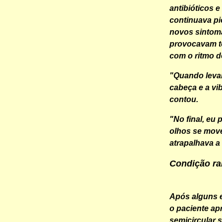
antibióticos 
continuava pi
novos sintoma
provocavam to
com o ritmo de
"Quando levan
cabeça e a vi
contou.
"No final, eu
olhos se move
atrapalhava a
Condição ra
Após alguns 
o paciente ap
semicircular 