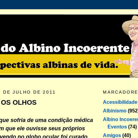
0 DE JULHO DE 2011
MARCADOR
 OS OLHOS
Acessibilidade
Albinismo
(952
Albino Incoere
ue sofria de uma condição médica
Eventos
(74)
om que ele ouvisse seus próprios
Amigos
(40)
vendo no globo ocular foi curado