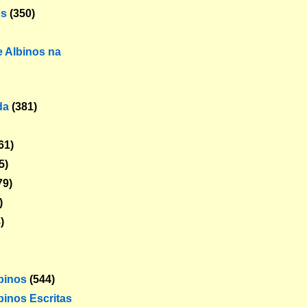
os
(350)
 Albinos na
da
(381)
61)
5)
79)
)
)
lbinos
(544)
binos Escritas