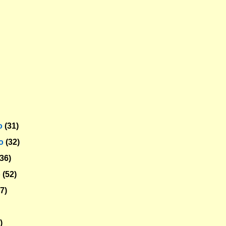
o
(31)
ro
(32)
(36)
o
(52)
47)
)