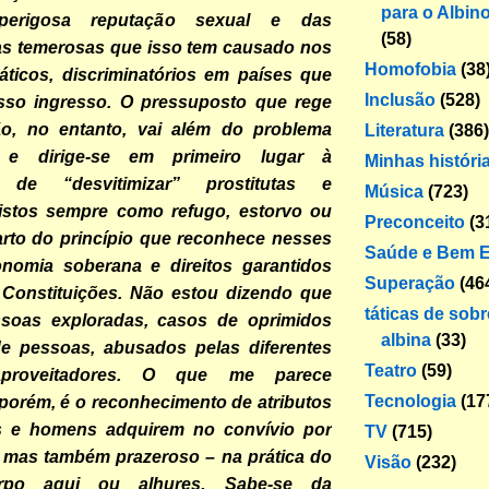
para o Albin
erigosa reputação sexual e das
(58)
s temerosas que isso tem causado nos
Homofobia
(38
áticos, discriminatórios em países que
Inclusão
(528)
osso ingresso. O pressuposto que rege
ão, no entanto, vai além do problema
Literatura
(386)
al, e dirige-se em primeiro lugar à
Minhas históri
 de “desvitimizar” prostitutas e
Música
(723)
 vistos sempre como refugo, estorvo ou
Preconceito
(3
arto do princípio que reconhece nesses
Saúde e Bem E
onomia soberana e direitos garantidos
Superação
(46
r Constituições. Não estou dizendo que
táticas de sob
soas exploradas, casos de oprimidos
albina
(33)
 de pessoas, abusados pelas diferentes
Teatro
(59)
proveitadores. O que me parece
Tecnologia
(17
porém, é o reconhecimento de atributos
s e homens adquirem no convívio por
TV
(715)
 – mas também prazeroso – na prática do
Visão
(232)
po aqui ou alhures. Sabe-se da