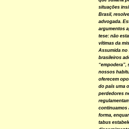
situações ins
Brasil, resol
advogada. Est
argumentos a
tese: não est
vítimas da mis
Assumida no 
brasileiros ad
“empodera”, 
nossos habitu
oferecem opo
do país uma 
perdedores n
regulamentamo
continuamos a
forma, enquan
tabus estabel