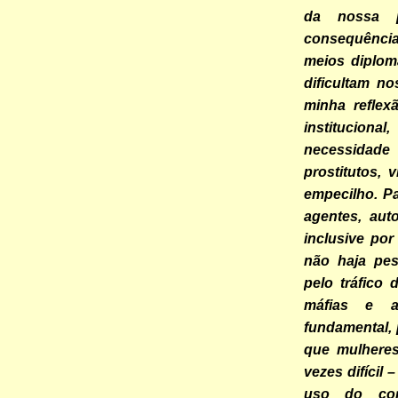
da nossa p
consequência
meios diplom
dificultam n
minha reflex
institucion
necessidade
prostitutos,
empecilho. P
agentes, aut
inclusive po
não haja pes
pelo tráfico
máfias e a
fundamental, 
que mulhere
vezes difícil
uso do cor