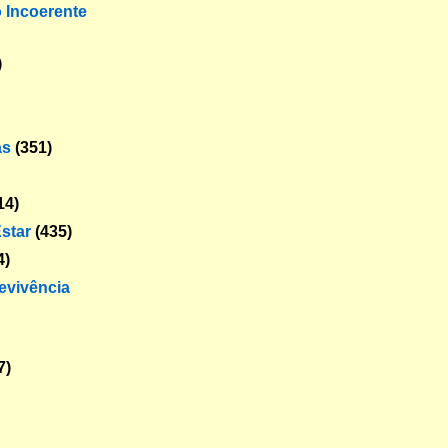
o Incoerente
)
as
(351)
14)
star
(435)
4)
revivência
7)