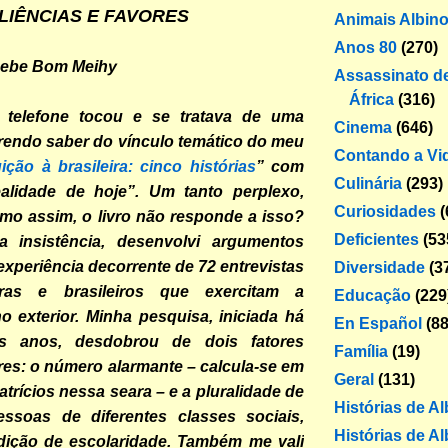
LIÊNCIAS E FAVORES
Animais Albin
Anos 80
(270)
Sebe Bom Meihy
Assassinato de
África
(316)
 telefone tocou e se tratava de uma
Cinema
(646)
erendo saber do vínculo temático do meu
Contando a Vi
uição à brasileira: cinco histórias
” com
Culinária
(293)
alidade de hoje”. Um tanto perplexo,
Curiosidades
(
mo assim, o livro não responde a isso?
Deficientes
(53
a insistência, desenvolvi argumentos
xperiência decorrente de 72 entrevistas
Diversidade
(3
iras e brasileiros que exercitam a
Educação
(229
no exterior. Minha pesquisa, iniciada há
En Español
(88
s anos, desdobrou de dois fatores
Família
(19)
es: o número alarmante – calcula-se em
Geral
(131)
atrícios nessa seara – e a pluralidade de
Histórias de A
ssoas de diferentes classes sociais,
Histórias de Al
dição de escolaridade. Também me vali