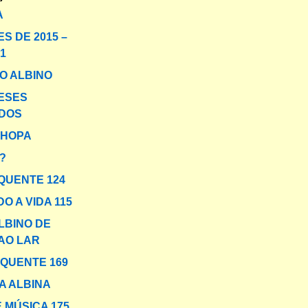
A
S DE 2015 –
1
O ALBINO
ESES
DOS
 HOPA
?
QUENTE 124
O A VIDA 115
LBINO DE
AO LAR
 QUENTE 169
A ALBINA
 MÚSICA 175