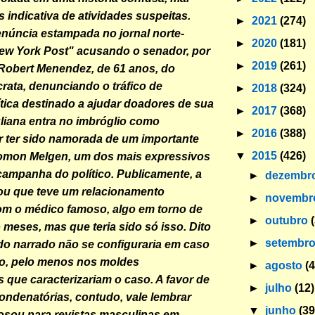
 indicativa de atividades suspeitas.
►
2021
(274)
enúncia estampada no jornal norte-
►
2020
(181)
ew York Post" acusando o senador, por
►
2019
(261)
Robert Menendez, de 61 anos, do
rata, denunciando o tráfico de
►
2018
(324)
lítica destinado a ajudar doadores de sua
►
2017
(368)
iana entra no imbróglio como
►
2016
(388)
r ter sido namorada de um importante
▼
2015
(426)
lomon Melgen, um dos mais expressivos
ampanha do político. Publicamente, a
►
dezembr
ou que teve um relacionamento
►
novemb
om o médico famoso, algo em torno de
►
outubro
 meses, mas que teria sido só isso. Dito
►
setembr
do narrado não se configuraria em caso
ão, pelo menos nos moldes
►
agosto
(
 que caracterizariam o caso. A favor de
►
julho
(12)
ondenatórias, contudo, vale lembrar
▼
junho
(39
osou para revistas masculinas em