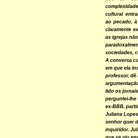
complexidade
cultural ent
ao pecado, à
claramente e
as igrejas nã
paradoxalm
sociedades, c
A conversa co
em que ela in
professor, dê
argumentação”.
lido os jornai
perguntei-lhe 
ex-BBB, parti
Juliana Lopes 
senhor quer 
inquiridor. Ju
que se viu en