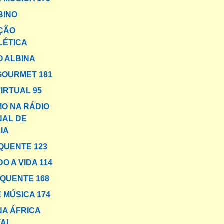
BINO
ÇÃO
LÉTICA
 ALBINA
GOURMET 181
VIRTUAL 95
MO NA RÁDIO
NAL DE
IA
QUENTE 123
O A VIDA 114
 QUENTE 168
 MÚSICA 174
NA ÁFRICA
TAL