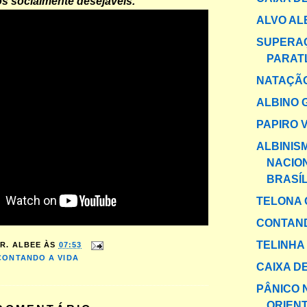
s socialmente desejáveis.
ALVO AL
SUPERA
PARAT
NATAÇÃO
ALBINO 
PAPIRO 
ALBINIS
NACIO
BRASÍL
TELONA 
CONTAND
TELINHA
R. ALBEE
ÀS
07:53
CONTANDO A VIDA
CAIXA DE
PÂNICO 
ORIEN