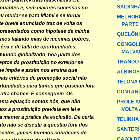
SAIDINH
inuantes e, sem maiores sucessos no
veu mudar-se para Miami e se tornar
MELHORE
e breve enunciado traz de volta os
PARTE 
presentados como hipótese de minha
QUELÔNI
amos falando mais de meninas pobres,
CONGOL
éria e de falta de oportunidades.
MALVA
mundo globalizado, boa parte dos
THANDO
eptos da prostituição no exterior se
se impõe e assim nos ensina que
ALBINOS
ais critérios de promoção social não
TELONA 
rtunidades para tantos que buscam fora
CONTAND
outra chance. E conseguem. Os
esta equação somos nós, que não
PROLE A
VOLTA 
s a prostituição prevista em lei e
 manter a prática da exclusão. De certa
TELINHA
to não se discutir a questão fora dos
SANTERÍ
ecidos, jamais teremos condições de
CAIXA DE