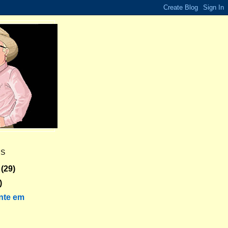
ES
(29)
)
nte em