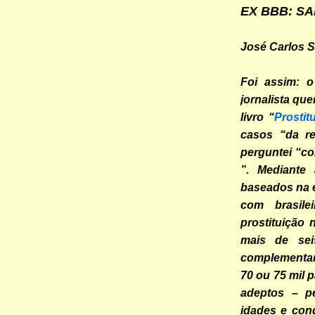
EX BBB: SA
José Carlos 
Foi assim: o
jornalista qu
livro “
Prostit
casos “da re
perguntei “co
”. Mediante 
baseados na e
com brasile
prostituição 
mais de sei
complementar
70 ou 75 mil p
adeptos – pe
idades e con