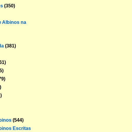
os
(350)
 Albinos na
da
(381)
61)
5)
79)
)
)
lbinos
(544)
binos Escritas