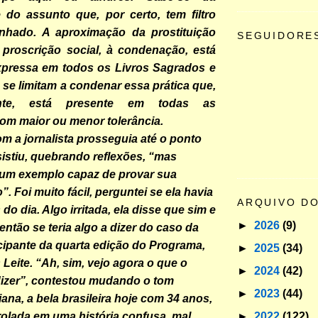
 do assunto que, por certo, tem filtro
ranhado. A aproximação da prostituição
SEGUIDORE
 proscrição social, à condenação, está
xpressa em todos os Livros Sagrados e
o se limitam a condenar essa prática que,
ente, está presente em todas as
om maior ou menor tolerância.
m a jornalista prosseguia até o ponto
sistiu, quebrando reflexões, “mas
 um exemplo capaz de provar sua
 Foi muito fácil, perguntei se ela havia
ARQUIVO D
s do dia. Algo irritada, ela disse que sim e
►
2026
(9)
então se teria algo a dizer do caso da
cipante da quarta edição do Programa,
►
2025
(34)
Leite. “Ah, sim, vejo agora o que o
►
2024
(42)
dizer”, contestou mudando o tom
►
2023
(44)
liana, a bela brasileira hoje com 34 anos,
►
2022
(122)
rolada em uma história confusa, mal