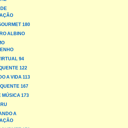
 DE
AÇÃO
GOURMET 180
RO ALBINO
MO
ENHO
VIRTUAL 94
QUENTE 122
O A VIDA 113
 QUENTE 167
 MÚSICA 173
URU
ANDO A
AÇÃO