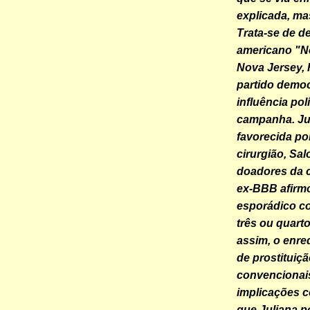
explicada, mas
Trata-se de d
americano "N
Nova Jersey, 
partido democ
influência po
campanha. Jul
favorecida po
cirurgião, Sa
doadores da c
ex-BBB afirm
esporádico c
três ou quarto
assim, o enre
de prostituiç
convencionais
implicações c
que Juliana p