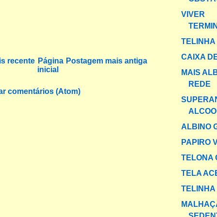
VIVER
TERMI
TELINHA
CAIXA DE
s recente
Página
Postagem mais antiga
inicial
MAIS AL
REDE
ar comentários (Atom)
SUPERA
ALCOO
ALBINO 
PAPIRO 
TELONA 
TELA AC
TELINHA
MALHAÇ
SEDEN