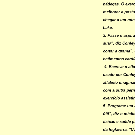
nádegas. O exerc
melhorar a postur
chegar a um minu
Lake.
3. Passe o aspir
suar", diz Conl
cortar a grama".
batimentos card
4.
Escreva o alf
usado por Conley
alfabeto imaginá
com a outra pern
exercício assisti
5. Programe um 
útil", diz o méd
físicas e saúde 
da Inglaterra. "