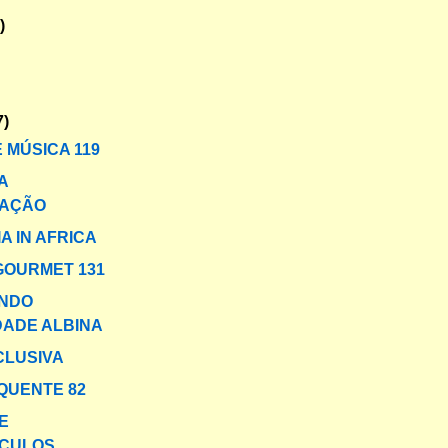
)
7)
 MÚSICA 119
A
AÇÃO
A IN AFRICA
GOURMET 131
NDO
DADE ALBINA
CLUSIVA
QUENTE 82
E
CULOS