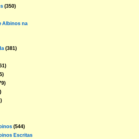
os
(350)
 Albinos na
da
(381)
61)
5)
79)
)
)
lbinos
(544)
binos Escritas