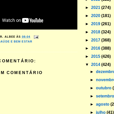
►
2021
(274)
►
2020
(181)
►
2019
(261)
►
2018
(324)
R. ALBEE
ÀS
08:04
►
2017
(368)
SAÚDE E BEM ESTAR
►
2016
(388)
►
2015
(426)
COMENTÁRIO:
▼
2014
(424)
►
dezembr
UM COMENTÁRIO
►
novemb
►
outubro
►
setembr
►
agosto
(
►
julho
(41)