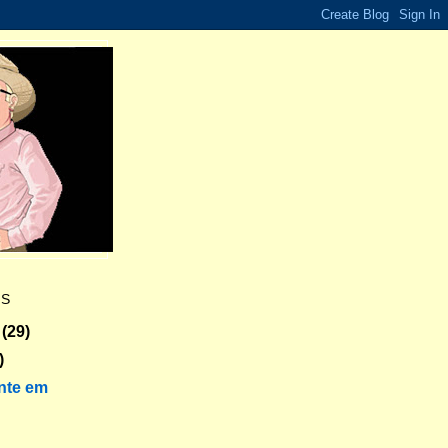
ES
(29)
)
nte em