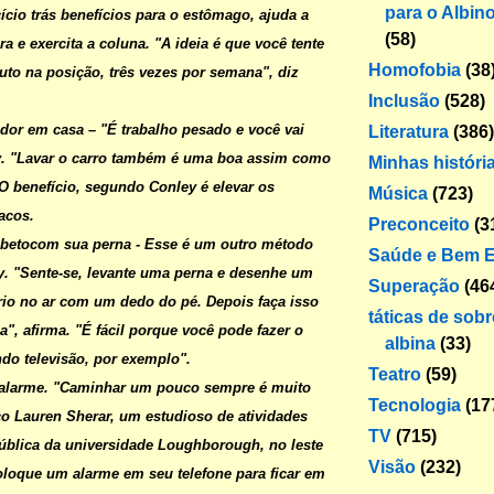
para o Albin
ício trás benefícios para o estômago, ajuda a
(58)
a e exercita a coluna. "A ideia é que você tente
Homofobia
(38
to na posição, três vezes por semana", diz
Inclusão
(528)
ador em casa
– "É trabalho pesado e você vai
Literatura
(386)
ey. "Lavar o carro também é uma boa assim como
Minhas históri
 O benefício, segundo Conley é elevar os
Música
(723)
íacos.
Preconceito
(3
abeto
com sua perna
- Esse é um outro método
Saúde e Bem E
. "Sente-se, levante uma perna e desenhe um
Superação
(46
rio no ar com um dedo do pé. Depois faça isso
táticas de sob
a", afirma. "É fácil porque você pode fazer o
albina
(33)
ndo televisão, por exemplo".
Teatro
(59)
alarme
. "Caminhar um pouco sempre é muito
Tecnologia
(17
ico Lauren Sherar, um estudioso de atividades
TV
(715)
pública da universidade Loughborough, no leste
Visão
(232)
Coloque um alarme em seu telefone para ficar em