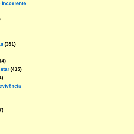
o Incoerente
)
as
(351)
14)
star
(435)
4)
revivência
7)