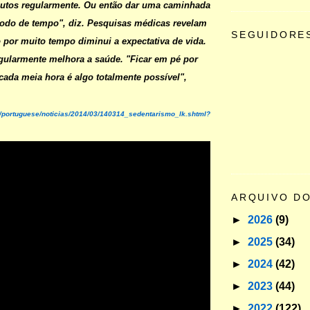
nutos regularmente. Ou então dar uma caminhada
odo de tempo", diz. Pesquisas médicas revelam
SEGUIDORE
o por muito tempo diminui a expectativa de vida.
egularmente melhora a saúde. "Ficar em pé por
cada meia hora é algo totalmente possível",
k/portuguese/noticias/2014/03/140314_sedentarismo_lk.shtml?
ARQUIVO D
►
2026
(9)
►
2025
(34)
►
2024
(42)
►
2023
(44)
►
2022
(122)