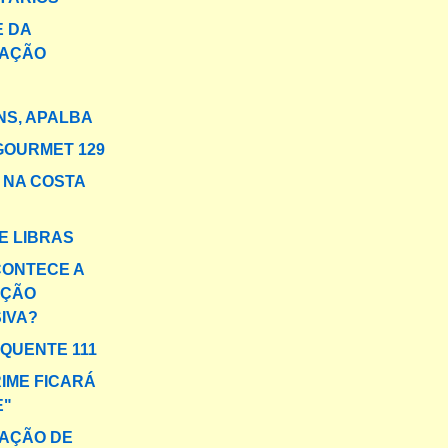
 DA
AÇÃO
S, APALBA
GOURMET 129
A NA COSTA
E LIBRAS
ONTECE A
AÇÃO
IVA?
 QUENTE 111
RIME FICARÁ
E"
AÇÃO DE