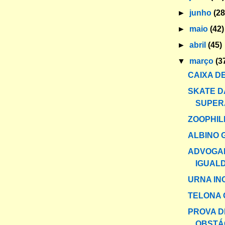
►
junho
(28
►
maio
(42)
►
abril
(45)
▼
março
(3
CAIXA DE
SKATE D
SUPER
ZOOPHILI
ALBINO 
ADVOGA
IGUAL
URNA IN
TELONA 
PROVA D
OBSTÁ