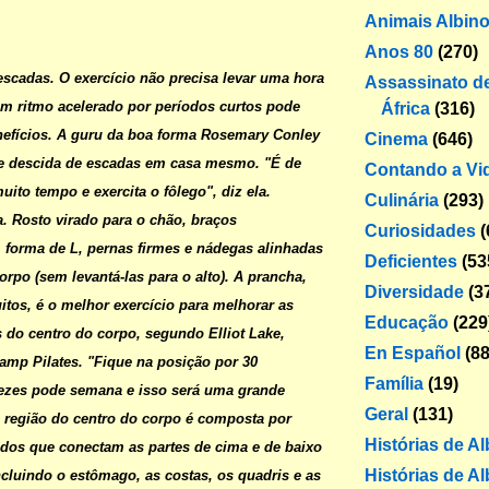
Animais Albin
Anos 80
(270)
escadas
. O exercício não precisa levar uma hora
Assassinato de
 em ritmo acelerado por períodos curtos pode
África
(316)
nefícios. A guru da boa forma Rosemary Conley
Cinema
(646)
 e descida de escadas em casa mesmo. "É de
Contando a Vi
uito tempo e exercita o fôlego", diz ela.
Culinária
(293)
a
. Rosto virado para o chão, braços
Curiosidades
(
forma de L, pernas firmes e nádegas alinhadas
Deficientes
(53
orpo (sem levantá-las para o alto). A prancha,
Diversidade
(3
itos, é o melhor exercício para melhorar as
Educação
(229
s do centro do corpo, segundo Elliot Lake,
En Español
(88
amp Pilates. "Fique na posição por 30
Família
(19)
vezes pode semana e isso será uma grande
Geral
(131)
 A região do centro do corpo é composta por
Histórias de A
dos que conectam as partes de cima e de baixo
Histórias de Al
cluindo o estômago, as costas, os quadris e as