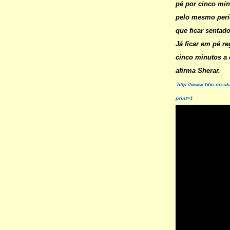
pé por cinco mi
pelo mesmo perí
que ficar sentad
Já ficar em pé r
cinco minutos a 
afirma Sherar.
http://www.bbc.co.u
print=1