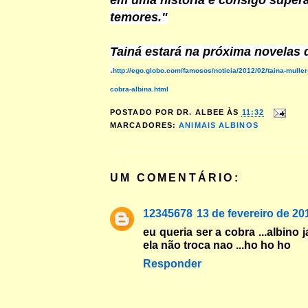
em uma história e consigo super
temores."
Tainá estará na próxima novelas 
.
http://ego.globo.com/famosos/noticia/2012/02/taina-mulle
cobra-albina.html
POSTADO POR
DR. ALBEE
ÀS
11:32
MARCADORES:
ANIMAIS ALBINOS
UM COMENTÁRIO:
12345678
13 de fevereiro de 20
eu queria ser a cobra ...albino j
ela não troca nao ...ho ho ho
Responder