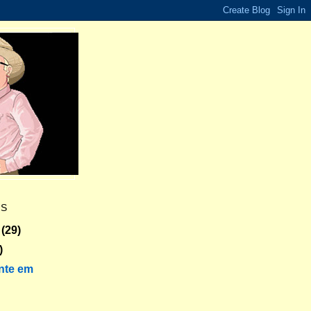
ES
(29)
)
nte em