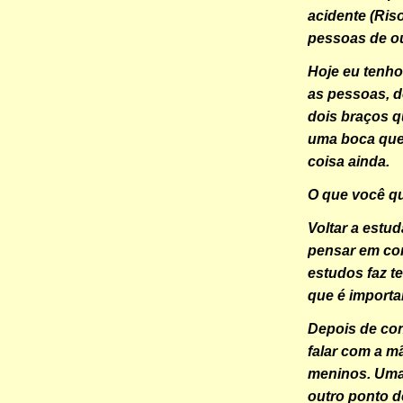
acidente (Ris
pessoas de ou
Hoje eu tenho
as pessoas, d
dois braços 
uma boca que 
coisa ainda.
O que você qu
Voltar a estud
pensar em com
estudos faz te
que é importan
Depois de con
falar com a m
meninos. Uma
outro ponto d