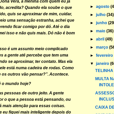
a Dona Vera, a menina com quem eu já
►
agosto
(
o, acredita? Quando ela soube o que
ido, quis se aproximar de mim, cuidar,
►
julho
(34)
veio uma sensação estranha, achei que
►
junho
(29
erendo ficar comigo por dó. Até o dia
►
maio
(36)
mei isso e não quis mais. Dó não é bom
►
abril
(49)
►
março
(5
isso é um assunto meio complicado
es a gente até percebe que tem uma
►
fevereir
do se aproximar, ter contato. Mas ela
▼
janeiro
(6
ele está numa cadeira de rodas. Como
TELINHA
e os outros vão pensar?”. Acontece.
MULTA N
 o mundo hoje?
INTOL
ASSESS
as pessoas de outro jeito. A gente
INCLUS
or o que a pessoa está pensando, ou
 mais atenção para essas coisas.
CAIXA DE
 eu fiquei mais inteligente depois do