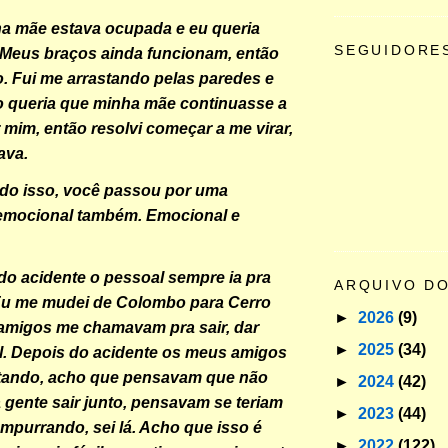
a mãe estava ocupada e eu queria
SEGUIDORE
 Meus braços ainda funcionam, então
to. Fui me arrastando pelas paredes e
o queria que minha mãe continuasse a
 mim, então resolvi começar a me virar,
ava.
do isso, você passou por uma
emocional também. Emocional e
 do acidente o pessoal sempre ia pra
ARQUIVO D
Eu me mudei de Colombo para Cerro
►
2026
(9)
amigos me chamavam pra sair, dar
►
2025
(34)
al. Depois do acidente os meus amigos
stando, acho que pensavam que não
►
2024
(42)
a gente sair junto, pensavam se teriam
►
2023
(44)
empurrando, sei lá. Acho que isso é
►
2022
(122)