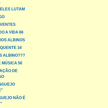
A
ELES LUTAM
GO
IVENTES
O A VIDA 66
IOS ALBINOS
 QUENTE 34
IS ALBINO???
 MÚSICA 56
AÇÃO DE
GO
ANGUEJO
É"
UEJO NÃO É
."