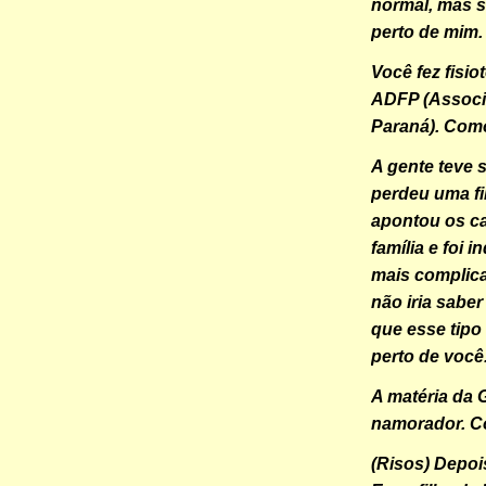
normal, mas se
perto de mim.
Você fez fisi
ADFP (Associa
Paraná). Como
A gente teve s
perdeu uma fi
apontou os ca
família e foi
mais complic
não iria sabe
que esse tipo
perto de você
A matéria da 
namorador. C
(Risos) Depoi