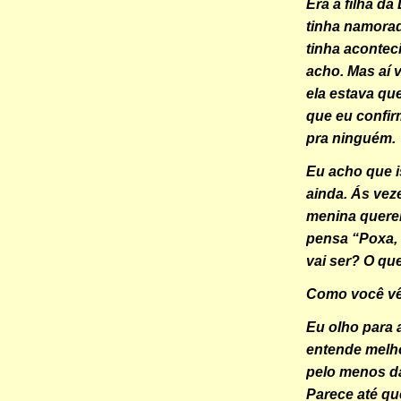
Era a filha d
tinha namorad
tinha acontec
acho. Mas aí 
ela estava qu
que eu confir
pra ninguém.
Eu acho que 
ainda. Ás vez
menina queren
pensa “Poxa, 
vai ser? O qu
Como você vê
Eu olho para 
entende melh
pelo menos dá
Parece até que