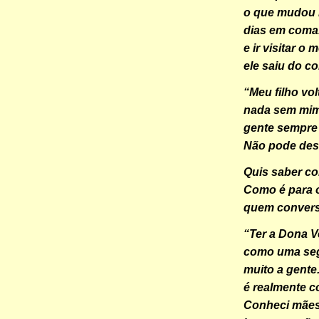
o que mudou n
dias em coma.
e ir visitar o 
ele saiu do c
“Meu filho vo
nada sem mim e
gente sempre 
Não pode desi
Quis saber co
Como é para 
quem conver
“Ter a Dona Ve
como uma seg
muito a gente
é realmente c
Conheci mães