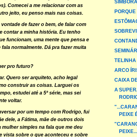
SIMBOR
os). Comecei a me relacionar com as
PORQUE 
tro jeito, eu penso mais nas coisas.
ESTÔMA
 vontade de fazer o bem, de falar com
SOBREV
e contar a minha história. Eu tenho
que funcionam, uma mente que pensa e
CONTAND
fala normalmente. Dá pra fazer muita
SEMINÁR
TELINHA
er pro futuro?
ARCO ÍR
ar. Quero ser arquiteto, acho legal
CAIXA DE
o construir as coisas. Larguei os
A SUPER
mpo, estudei até a 5ª série, mas sei
RODRI
te voltar.
"...CAR
versar por um tempo com Rodrigo, fui
PEIXE 
ãe dele, a Fátima, mãe de outros dois
"CARANG
 mulher simples na fala que me deu
PEIXE..
e vista sobre o que aconteceu e sobre