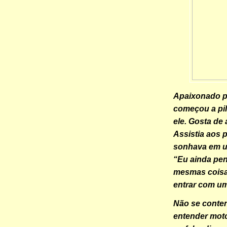
Apaixonado p
começou a pil
ele. Gosta de
Assistia aos 
sonhava em um
“Eu ainda pen
mesmas coisa
entrar com u
Não se conten
entender moto