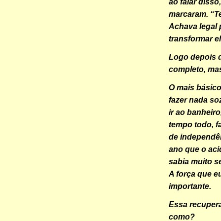
ao falar diss
marcaram. “Te
Achava legal
transformar e
Logo depois d
completo, ma
O mais básico
fazer nada so
ir ao banheir
tempo todo, f
de independên
ano que o ac
sabia muito s
A força que e
importante.
Essa recuper
como?