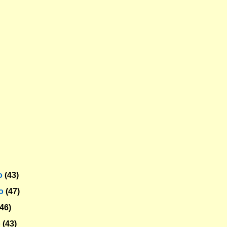
o
(43)
ro
(47)
(46)
o
(43)