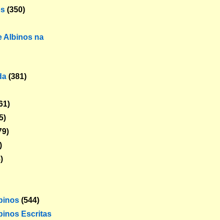
os
(350)
 Albinos na
da
(381)
61)
5)
79)
)
)
lbinos
(544)
binos Escritas