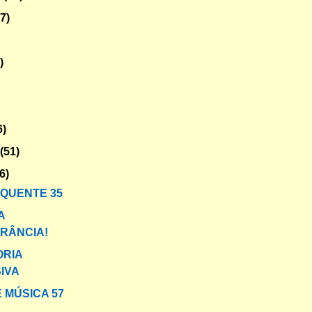
47)
)
6)
o
(51)
6)
 QUENTE 35
A
ERÂNCIA!
ORIA
IVA
 MÚSICA 57