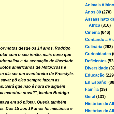
Animais Albin
Anos 80
(270)
Assassinato de
África
(316)
Cinema
(646)
Contando a Vi
Culinária
(293)
or motos desde os 14 anos, Rodrigo
Curiosidades
(
otar com o seu irmão, mais novo que
Deficientes
(53
 adrenalina e da sensação de liberdade.
pilotos americanos de MotoCross e
Diversidade
(3
 dia ser um aventureiro de Freestyle.
Educação
(229
sava: pô eles sempre fazem as
En Español
(88
s. Será que não é hora de alguém
Família
(19)
ma manobra nova?”, lembra Rodrigo.
Geral
(131)
tava em só pilotar. Queria também
Histórias de A
s. Dos 15 aos 19 anos foi mecânico e
Histórias de Al