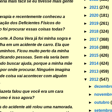
ria mais fácil se eu tivesse mais gente
►
2021
(274)
►
2020
(181)
oterapia e recentemente conheceu a
ção dos Deficientes Físicos do
►
2019
(261)
 foi procurar essas coisas todas?
►
2018
(324)
orte. A Dona Vera já foi minha sogra e
►
2017
(368)
lha em um acidente de carro. Ela que
►
2016
(388)
minhos. Ficou muito perto da minha
►
2015
(426)
 indicando pessoas. Sem ela seria bem
►
2014
(424)
ado buscar ajuda, porque a minha mãe
r por onde procurar. Ninguém imagina
►
2013
(459)
 de coisa vai acontecer com alguém
▼
2012
(547)
.
►
dezembr
Gazeta falou que você era um cara
►
novemb
omo é isso agora?
►
outubro
s do acidente até rolou uma namorada.
►
setembr