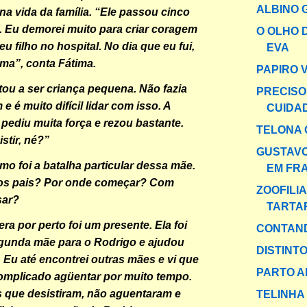
ALBINO 
a vida da família. “Ele passou cinco
 Eu demorei muito para criar coragem
O OLHO 
meu filho no hospital. No dia que eu fui,
EVA
oma”, conta Fátima.
PAPIRO 
ltou a ser criança pequena. Não fazia
PRECISO
 é muito difícil lidar com isso. A
CUIDA
pediu muita força e rezou bastante.
TELONA 
stir, né?”
GUSTAV
mo foi a batalha particular dessa mãe.
EM FR
os pais? Por onde começar? Com
ZOOFILI
sar?
TARTA
ra por perto foi um presente. Ela foi
CONTAND
unda mãe para o Rodrigo e ajudou
DISTINT
. Eu até encontrei outras mães e vi que
PARTO A
omplicado agüentar por muito tempo.
 que desistiram, não aguentaram e
TELINHA