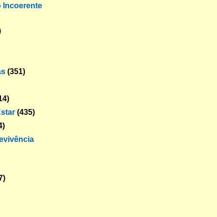
o Incoerente
)
as
(351)
14)
star
(435)
4)
revivência
7)