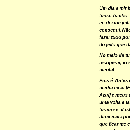
Um dia a minh
tomar banho.
eu dei um jei
consegui. Nã
fazer tudo por
do jeito que d
No meio de tu
recuperação 
mental.
Pois é. Antes
minha casa [
Azul] e meus 
uma volta e t
foram se afa
daria mais pr
que ficar me 