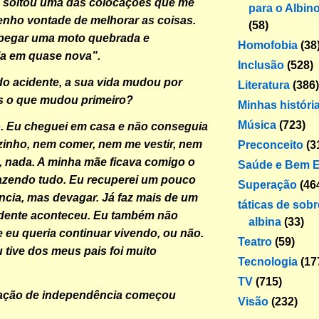
o, soltou uma das colocações que me
para o Albin
nho vontade de melhorar as coisas.
(58)
 pegar uma moto quebrada e
Homofobia
(38
la em quase nova”.
Inclusão
(528)
o acidente, a sua vida mudou por
Literatura
(386)
s o que mudou primeiro?
Minhas históri
Música
(723)
. Eu cheguei em casa e não conseguia
zinho, nem comer, nem me vestir, nem
Preconceito
(3
o, nada. A minha mãe ficava comigo o
Saúde e Bem E
azendo tudo. Eu recuperei um pouco
Superação
(46
cia, mas devagar. Já faz mais de um
táticas de sob
idente aconteceu. Eu também não
albina
(33)
e eu queria continuar vivendo, ou não.
Teatro
(59)
u tive dos meus pais foi muito
Tecnologia
(17
TV
(715)
ação de independência começou
Visão
(232)