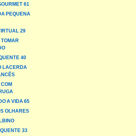
GOURMET 61
DA PEQUENA
VIRTUAL 29
 TOMAR
DO
QUENTE 40
O LACERDA
ANCÊS
A COM
RUGA
O A VIDA 65
OS OLHARES
LBINO
 QUENTE 33