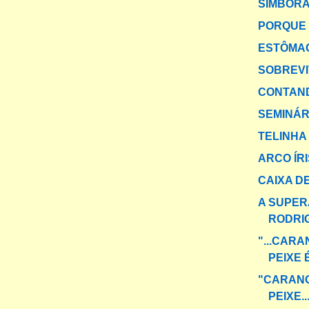
SIMBOR
PORQUE 
ESTÔMA
SOBREV
CONTAND
SEMINÁR
TELINHA
ARCO ÍR
CAIXA DE
A SUPER
RODRI
"...CAR
PEIXE 
"CARANG
PEIXE..