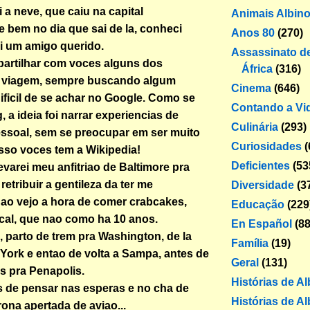
i a neve, que caiu na capital
Animais Albin
 bem no dia que sai de la, conheci
Anos 80
(270)
i um amigo querido.
Assassinato de
artilhar com voces alguns dos
África
(316)
viagem, sempre buscando algum
Cinema
(646)
ificil de se achar no Google. Como se
Contando a Vi
, a ideia foi narrar experiencias de
Culinária
(293)
ssoal, sem se preocupar em ser muito
Curiosidades
(
isso voces tem a Wikipedia!
Deficientes
(53
levarei meu anfitriao de Baltimore pra
 retribuir a gentileza da ter me
Diversidade
(3
ao vejo a hora de comer crabcakes,
Educação
(229
local, que nao como ha 10 anos.
En Español
(88
parto de trem pra Washington, de la
Família
(19)
York e entao de volta a Sampa, antes de
Geral
(131)
s pra Penapolis.
Histórias de A
 de pensar nas esperas e no cha de
Histórias de Al
rona apertada de aviao...