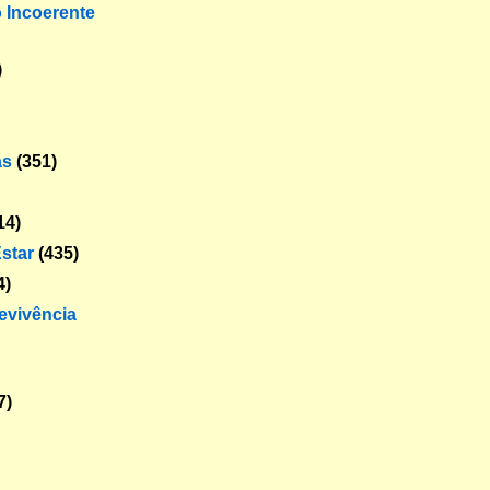
o Incoerente
)
as
(351)
14)
star
(435)
4)
revivência
7)