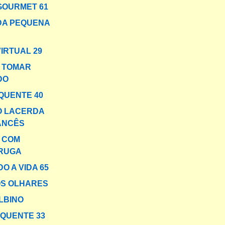
GOURMET 61
DA PEQUENA
VIRTUAL 29
 TOMAR
DO
QUENTE 40
O LACERDA
ANCÊS
A COM
RUGA
O A VIDA 65
OS OLHARES
LBINO
 QUENTE 33