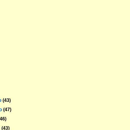
o
(43)
ro
(47)
(46)
o
(43)