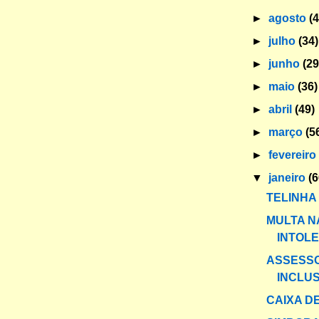
►
agosto
(
►
julho
(34)
►
junho
(29
►
maio
(36)
►
abril
(49)
►
março
(5
►
fevereir
▼
janeiro
(6
TELINHA
MULTA N
INTOL
ASSESS
INCLUS
CAIXA DE