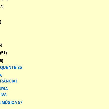
47)
)
6)
o
(51)
6)
 QUENTE 35
A
ERÂNCIA!
ORIA
IVA
 MÚSICA 57