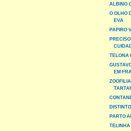
ALBINO 
O OLHO 
EVA
PAPIRO 
PRECISO
CUIDA
TELONA 
GUSTAV
EM FR
ZOOFILI
TARTA
CONTAND
DISTINT
PARTO A
TELINHA