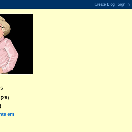
ES
(29)
)
nte em