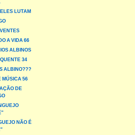
A
ELES LUTAM
GO
IVENTES
O A VIDA 66
IOS ALBINOS
 QUENTE 34
IS ALBINO???
 MÚSICA 56
AÇÃO DE
GO
ANGUEJO
É"
UEJO NÃO É
."