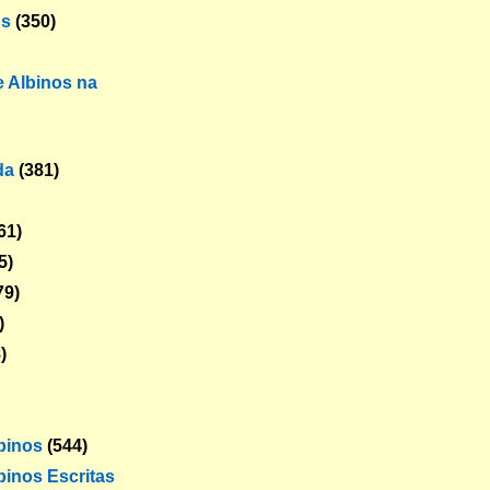
os
(350)
 Albinos na
da
(381)
61)
5)
79)
)
)
lbinos
(544)
binos Escritas