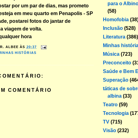
para o Albin
ostar por um par de dias, mas prometo
(58)
 esteja em meu quarto em Penapolis - SP
Homofobia
(38
de, postarei fotos do jantar de
Inclusão
(528)
a viagem de volta.
 qualquer hora
Literatura
(386)
Minhas históri
R. ALBEE
ÀS
20:37
MINHAS HISTÓRIAS
Música
(723)
Preconceito
(3
Saúde e Bem E
COMENTÁRIO:
Superação
(46
táticas de sob
UM COMENTÁRIO
albina
(33)
Teatro
(59)
Tecnologia
(17
TV
(715)
Visão
(232)