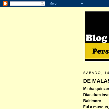
SÁBADO, 1
DE MALA
Minha quinzen
Dias dum inv
Baltimore.
Fui a museus,