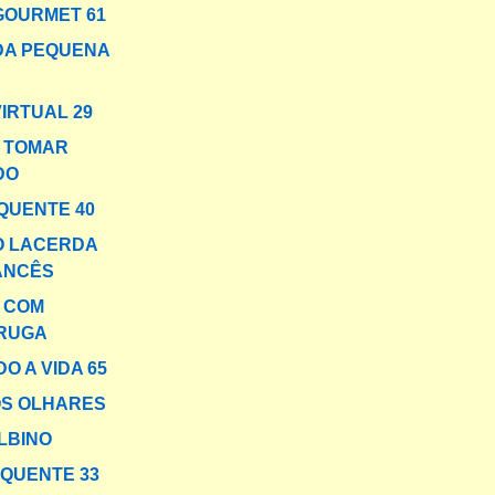
GOURMET 61
DA PEQUENA
VIRTUAL 29
 TOMAR
DO
QUENTE 40
O LACERDA
ANCÊS
A COM
RUGA
O A VIDA 65
OS OLHARES
LBINO
 QUENTE 33