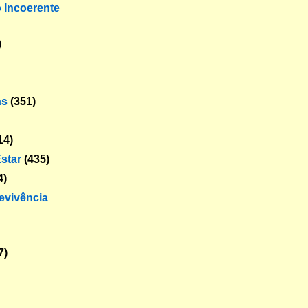
o Incoerente
)
as
(351)
14)
star
(435)
4)
revivência
7)