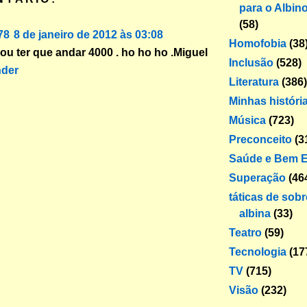
para o Albin
(58)
78
8 de janeiro de 2012 às 03:08
Homofobia
(38
ou ter que andar 4000 . ho ho ho .Miguel
Inclusão
(528)
der
Literatura
(386)
Minhas históri
Música
(723)
Preconceito
(3
Saúde e Bem E
Superação
(46
táticas de sob
albina
(33)
Teatro
(59)
Tecnologia
(17
TV
(715)
Visão
(232)