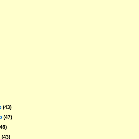
o
(43)
ro
(47)
(46)
o
(43)