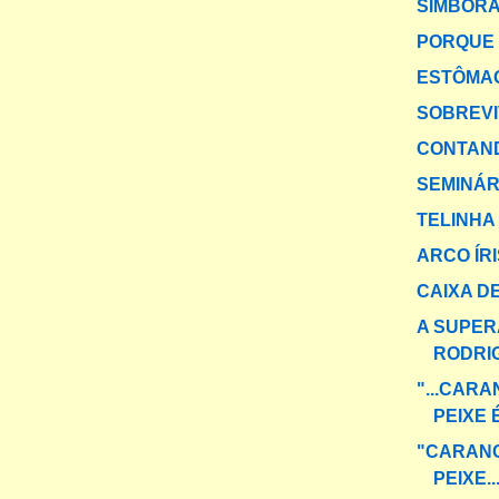
SIMBOR
PORQUE 
ESTÔMA
SOBREV
CONTAND
SEMINÁR
TELINHA
ARCO ÍR
CAIXA DE
A SUPER
RODRI
"...CAR
PEIXE 
"CARANG
PEIXE..