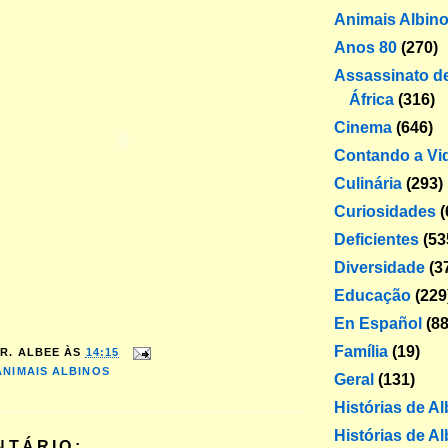
Animais Albin
Anos 80
(270)
Assassinato de
África
(316)
Cinema
(646)
Contando a Vi
Culinária
(293)
Curiosidades
(
Deficientes
(53
Diversidade
(3
Educação
(229
En Español
(88
Família
(19)
R. ALBEE
ÀS
14:15
ANIMAIS ALBINOS
Geral
(131)
Histórias de A
Histórias de Al
NTÁRIO: