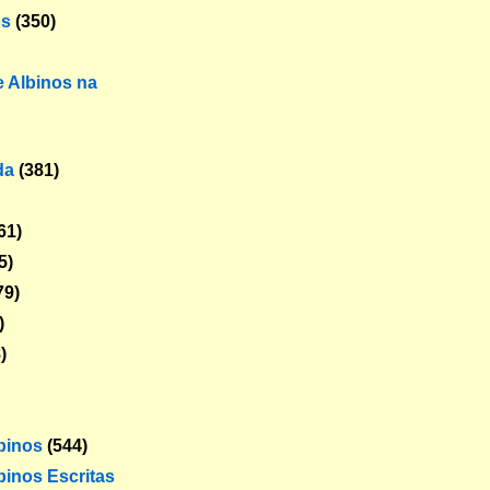
os
(350)
 Albinos na
da
(381)
61)
5)
79)
)
)
lbinos
(544)
binos Escritas