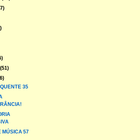
47)
)
6)
o
(51)
6)
 QUENTE 35
A
ERÂNCIA!
ORIA
IVA
 MÚSICA 57