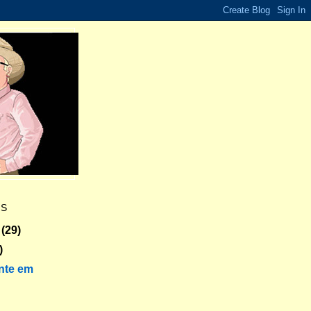
ES
(29)
)
nte em