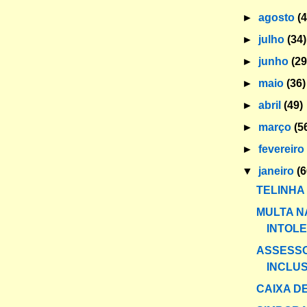
►
agosto
(
►
julho
(34)
►
junho
(29
►
maio
(36)
►
abril
(49)
►
março
(5
►
fevereir
▼
janeiro
(6
TELINHA
MULTA N
INTOL
ASSESS
INCLUS
CAIXA DE