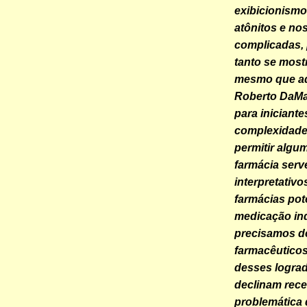
exibicionismo
atônitos e n
complicadas, 
tanto se most
mesmo que ad
Roberto DaMat
para inician
complexidade 
permitir algu
farmácia serv
interpretativo
farmácias pot
medicação ind
precisamos d
farmacêutico
desses logra
declinam recei
problemática 