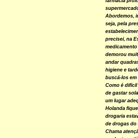
farmácia próx
supermercado
Abordemos, in
seja, pela pr
estabelecime
precisei, na 
medicamento p
demorou muito
andar quadras
higiene e tar
buscá-los em
Como é difíci
de gastar sol
um lugar adeq
Holanda fique
drogaria esta
de drogas do 
Chama atençã