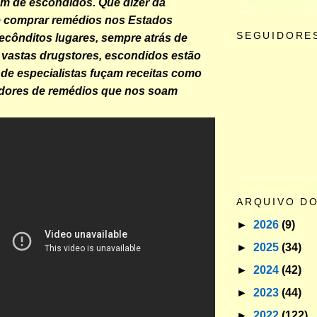
m de escondidos. Que dizer da
e comprar remédios nos Estados
SEGUIDORE
cônditos lugares, sempre atrás de
vastas drugstores, escondidos estão
de especialistas fuçam receitas como
adores de remédios que nos soam
ARQUIVO D
►
2026
(9)
►
2025
(34)
►
2024
(42)
►
2023
(44)
►
2022
(122)