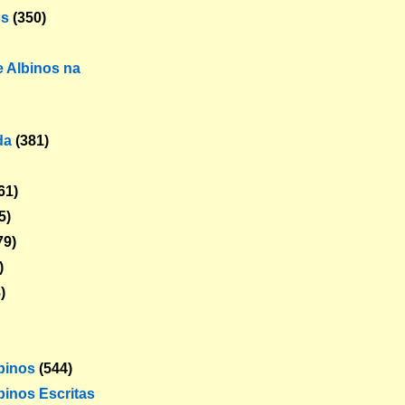
os
(350)
 Albinos na
da
(381)
61)
5)
79)
)
)
lbinos
(544)
binos Escritas