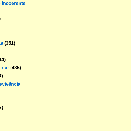
o Incoerente
)
as
(351)
14)
star
(435)
4)
revivência
7)