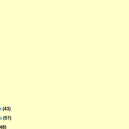
o
(43)
ro
(57)
(48)