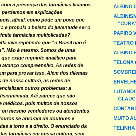
 com a presença das farmácias ficamos
ALBINO 
os perdemos em explicações
ALBINIS
pois, afinal, como pode um povo que
"CURA"
ra e propala a beleza da juventude ser o
PAPIRO 
mite farmácias multiplicadas?
ta vive repetindo que “o Brasil não é
TEATRO 
tes”. Não é mesmo. Somos de uma
ALBINO 
que exige requinte analítico para
TELONA 
m avanço compreensivo. As redes de
SOMBRE
em para provar isso. Além dos dilemas
s de nossa cultura, as redes de
ENVELH
encializam outros problemas: a
LUTANDO
iscriminada. Até parece que não
GLAU
e médicos, pois muitos de nossos
CONTAND
s ou mesmo vendedores ou atendentes
MUITO A
douros se arvoram de doutores e
tas a torto e a direito. O enunciado da
TELINHA
das farmácias em nossa cultura, sem