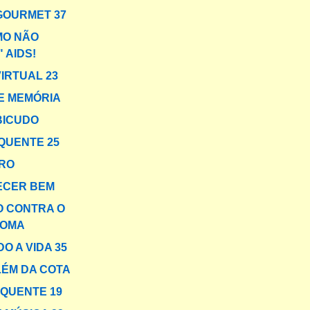
GOURMET 37
MO NÃO
 AIDS!
VIRTUAL 23
E MEMÓRIA
BICUDO
QUENTE 25
RO
ECER BEM
 CONTRA O
COMA
O A VIDA 35
LÉM DA COTA
 QUENTE 19