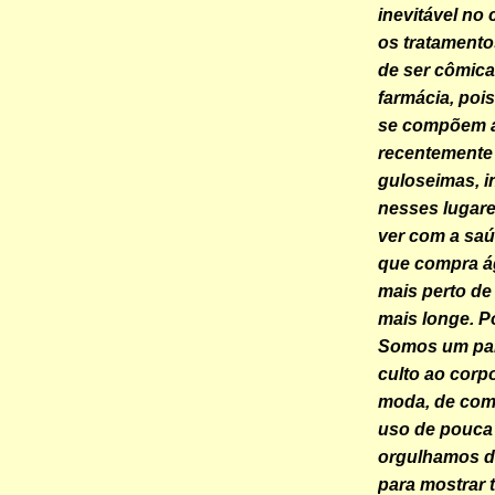
inevitável no
os tratamento
de ser cômica
farmácia, poi
se compõem ao
recentemente
guloseimas, i
nesses lugare
ver com a saú
que compra á
mais perto de
mais longe. 
Somos um paí
culto ao corpo
moda, de comp
uso de pouca 
orgulhamos do
para mostrar