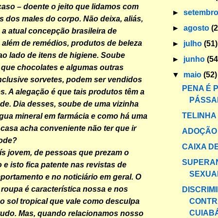
 caso – doente o jeito que lidamos com
►
setembr
s dos males do corpo. Não deixa, aliás,
►
agosto
(
 a atual concepção brasileira de
s além de remédios, produtos de beleza
►
julho
(51)
 lado de itens de higiene. Soube
►
junho
(54
 que chocolates e algumas outras
▼
maio
(52)
nclusive sorvetes, podem ser vendidos
PENA É 
s. A alegação é que tais produtos têm a
PÁSSA
de. Dia desses, soube de uma vizinha
TELINHA
gua mineral em farmácia e como há uma
 casa acha conveniente não ter que ir
ADOÇÃO 
Pode?
CAIXA DE
s jovem, de pessoas que prezam o
SUPERA
 e isto fica patente nas revistas de
SEXUA
ortamento e no noticiário em geral. O
roupa é característica nossa e nos
DISCRIM
CONTR
 sol tropical que vale como desculpa
CUIABÁ 
 tudo. Mas, quando relacionamos nosso