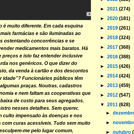
►
2021
(274)
►
2020
(181)
o é muito diferente. Em cada esquina
►
2019
(261)
mais farmácias e são iluminadas ao
►
2018
(324)
s ostentando concorrências e se
►
2017
(368)
vender medicamentos mais baratos. Há
 preços e isto faz entender inclusive
►
2016
(388)
da nos genéricos. O que dizer do
►
2015
(426)
sto, da venda à cartão e dos descontos
►
2014
(424)
r idade”? Funcionários públicos têm
►
2013
(459)
algumas praças. Noutras, cadastros
nomia e nem faltam as cooperativas que
►
2012
(547)
baixa de custo para seus agregados.
▼
2011
(628)
nistro nesses detalhes. Sem querer,
►
dezembr
 culto impensado às doenças e nos
►
novemb
s com curas acessíveis. Tudo sem muito
 desculpem-me pelo lugar comum,
►
outubro