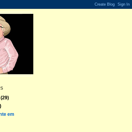
ES
(29)
)
nte em