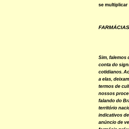
se multiplicar
FARMÁCIAS..
Sim, falemos 
conta do sign
cotidianos. A
a elas, deixa
termos de cu
nossos proce
falando do Br
território nac
indicativos d
anúncio de ve