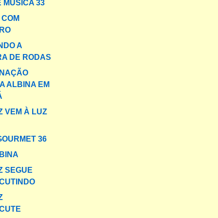
 MÚSICA 33
A COM
RO
NDO A
RA DE RODAS
INAÇÃO
A ALBINA EM
Á
 VEM À LUZ
GOURMET 36
BINA
Z SEGUE
CUTINDO
Z
CUTE