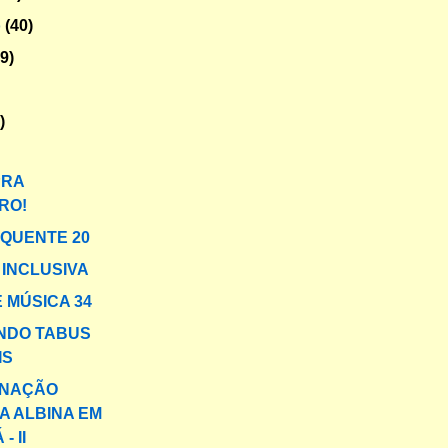
o
(40)
29)
)
PRA
RO!
 QUENTE 20
INCLUSIVA
 MÚSICA 34
NDO TABUS
IS
INAÇÃO
A ALBINA EM
- II