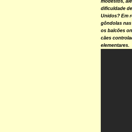
modestos, alé
dificuldade d
Unidos? Em re
gôndolas nas 
os balcões on
cães control
elementares.