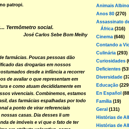
 no patropi.
Animais Albin
Anos 80
(270)
Assassinato de
. Termômetro social.
África
(316)
José Carlos Sebe Bom Meihy
Cinema
(646)
Contando a Vi
Culinária
(293)
de farmácias. Poucas pessoas dão
Curiosidades
(
ificado das drogarias em nossos
Deficientes
(53
costumados desde a infância a recorrer
Diversidade
(3
mos de avaliar o que representam em
Educação
(229
ltura e como atuam decididamente em
En Español
(88
ssos vivenciais. Combinemos, estamos
asil, das farmácias espalhadas por todo
Família
(19)
ional a ponto de virar referenciais
Geral
(131)
e nossas casas. Dia desses li um
Histórias de A
nda de imóveis e vi que o fato de ter
Histórias de Al