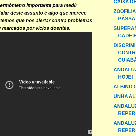
CAIXA DE
termômetro importante para medir
ZOOFILI
Falar deste assunto é algo que merece
PÁSSA
 temos que nos alertar contra problemas
 marcados por vícios doentes.
SUPERA
CADEI
DISCRIM
CONTR
CUIAB
ANDALUZ
HOJE!
ALBINO 
UNHA AL
ANDALU
REPER
ANDALU
REPER