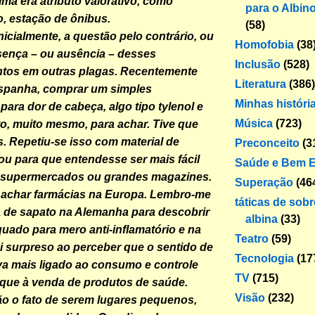
ima era atributo valorativo, como
para o Albin
, estação de ônibus.
(58)
icialmente, a questão pelo contrário, ou
Homofobia
(38
esença – ou ausência – desses
Inclusão
(528)
ntos em outras plagas. Recentemente
Literatura
(386)
Espanha, comprar um simples
Minhas históri
ara dor de cabeça, algo tipo tylenol e
Música
(723)
, muito mesmo, para achar. Tive que
. Repetiu-se isso com material de
Preconceito
(3
dou para que entendesse ser mais fácil
Saúde e Bem E
 supermercados ou grandes magazines.
Superação
(46
l achar farmácias na Europa. Lembro-me
táticas de sob
a de sapato na Alemanha para descobrir
albina
(33)
uado para mero anti-inflamatório e na
Teatro
(59)
i surpreso ao perceber que o sentido de
Tecnologia
(17
va mais ligado ao consumo e controle
TV
(715)
que à venda de produtos de saúde.
Visão
(232)
o o fato de serem lugares pequenos,