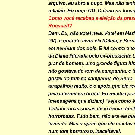
arquivo, eu abro e ouço. Mas não te
relação. Eu ouço CD. Coloco no tocad
Como você recebeu a eleição da pres
Rousseff?
Bem. Eu, não votei nela. Votei em Mari
PV); e quando ficou ela (Dilma) e Serr
em nenhum dos dois. E fui contra o 
da Dilma liderada pelo ex-presidente 
grande homem, uma grande figura his
não gostava do tom da campanha, e
gostei do tom da campanha do Serra, 
atrapalhou muito, e o apoio que ele re
pela internet era brutal. Eu recebia por
(mensagens que diziam) "veja como é, e
Tinham umas coisas de extrema-direi
horrorosas. Tudo bem, não era ele qu
fazendo. Mas o apoio que ele recebia 
num tom horroroso, inaceitável.