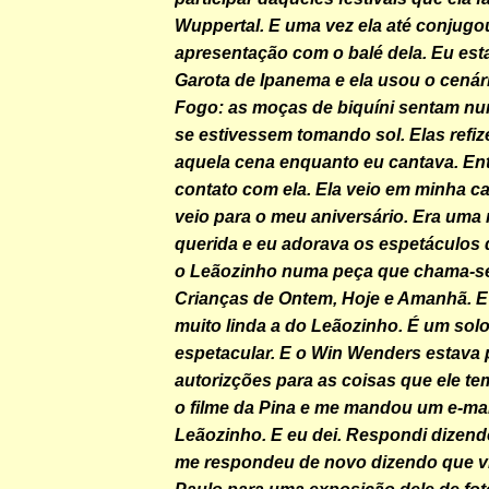
Wuppertal. E uma vez ela até conjugo
apresentação com o balé dela. Eu es
Garota de Ipanema e ela usou o cená
Fogo: as moças de biquíni sentam n
se estivessem tomando sol. Elas refi
aquela cena enquanto eu cantava. Ent
contato com ela. Ela veio em minha c
veio para o meu aniversário. Era uma
querida e eu adorava os espetáculos d
o Leãozinho numa peça que chama-se
Crianças de Ontem, Hoje e Amanhã. E
muito linda a do Leãozinho. É um solo
espetacular. E o Win Wenders estava
autorizções para as coisas que ele te
o filme da Pina e me mandou um e-mai
Leãozinho. E eu dei. Respondi dizend
me respondeu de novo dizendo que v