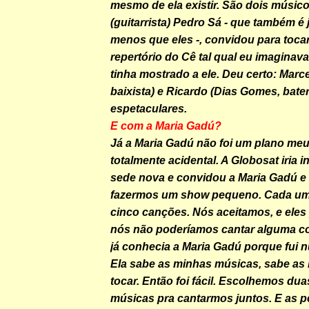
mesmo de ela existir. São dois músic
(guitarrista) Pedro Sá - que também é
menos que eles -, convidou para toc
repertório do Cê tal qual eu imaginav
tinha mostrado a ele. Deu certo: Marce
baixista) e Ricardo (Dias Gomes, bater
espetaculares.
E com a Maria Gadú?
Já a Maria Gadú não foi um plano meu
totalmente acidental. A Globosat iria 
sede nova e convidou a Maria Gadú e
fazermos um show pequeno. Cada um i
cinco canções. Nós aceitamos, e eles
nós não poderíamos cantar alguma co
já conhecia a Maria Gadú porque fui 
Ela sabe as minhas músicas, sabe as l
tocar. Então foi fácil. Escolhemos dua
músicas pra cantarmos juntos. E as 