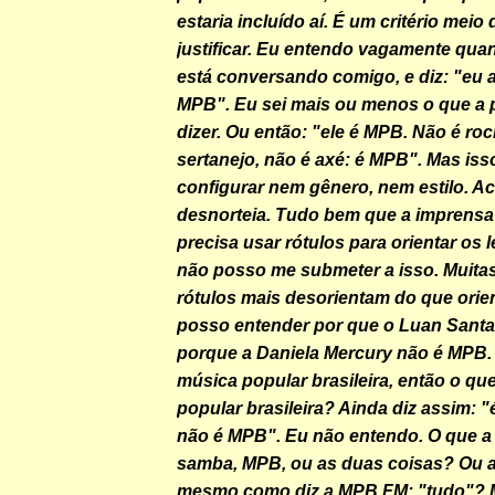
estaria incluído aí. É um critério meio d
justificar. Eu entendo vagamente qu
está conversando comigo, e diz: "eu 
MPB". Eu sei mais ou menos o que a 
dizer. Ou então: "ele é MPB. Não é roc
sertanejo, não é axé: é MPB". Mas is
configurar nem gênero, nem estilo. A
desnorteia. Tudo bem que a imprensa
precisa usar rótulos para orientar os 
não posso me submeter a isso. Muitas
rótulos mais desorientam do que orie
posso entender por que o Luan Sant
porque a Daniela Mercury não é MPB. 
música popular brasileira, então o qu
popular brasileira? Ainda diz assim: "
não é MPB". Eu não entendo. O que a 
samba, MPB, ou as duas coisas? Ou 
mesmo como diz a MPB FM: "tudo"? 