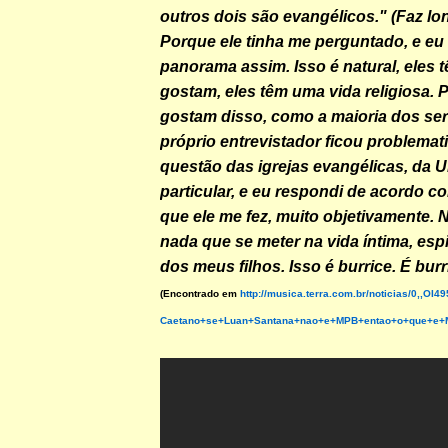
outros dois são evangélicos." (Faz lo
Porque ele tinha me perguntado, e eu 
panorama assim. Isso é natural, eles t
gostam, eles têm uma vida religiosa. 
gostam disso, como a maioria dos se
próprio entrevistador ficou problemat
questão das igrejas evangélicas, da 
particular, e eu respondi de acordo 
que ele me fez, muito objetivamente.
nada que se meter na vida íntima, espir
dos meus filhos. Isso é burrice. É burr
(Encontrado em
http://musica.terra.com.br/noticias/0,,OI4
Caetano+se+Luan+Santana+nao+e+MPB+entao+o+que+e+