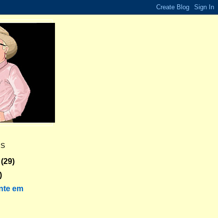
ES
(29)
)
nte em