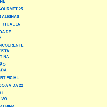
ENÊ
GOURMET 25
 ALBINAS
VIRTUAL 16
IDA DE
O
INCOERENTE
ISTA
TINA
ÇÃO
ADA
RTIFICIAL
O A VIDA 22
AL
IVO
ALBINA