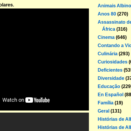
olares.
Animais Albin
Anos 80
(270)
Assassinato de
África
(316)
Cinema
(646)
Contando a Vi
Culinária
(293)
Curiosidades
(
Deficientes
(53
Diversidade
(3
Educação
(229
En Español
(88
Família
(19)
Geral
(131)
Histórias de A
Histórias de Al