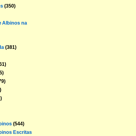
os
(350)
 Albinos na
da
(381)
61)
5)
79)
)
)
lbinos
(544)
binos Escritas