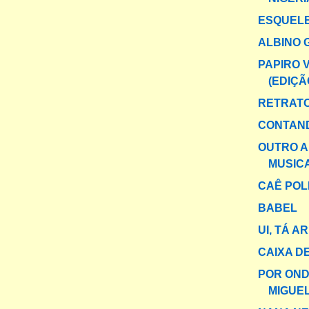
ESQUEL
ALBINO 
PAPIRO 
(EDIÇÃ
RETRAT
CONTAND
OUTRO A
MUSIC
CAÊ POL
BABEL
UI, TÁ A
CAIXA DE
POR OND
MIGUE