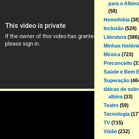
para o Albin
(58)
Homofobia
(38
Inclusão
(528)
Literatura
(386)
Minhas históri
Música
(723)
Preconceito
(3
Saúde e Bem E
Superação
(46
táticas de sob
albina
(33)
Teatro
(59)
Tecnologia
(17
TV
(715)
Visão
(232)