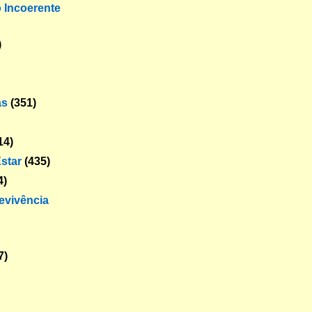
o Incoerente
)
as
(351)
14)
star
(435)
4)
revivência
7)