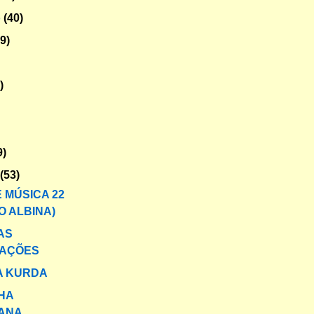
o
(40)
29)
)
9)
o
(53)
 MÚSICA 22
O ALBINA)
AS
AÇÕES
A KURDA
HA
IANA