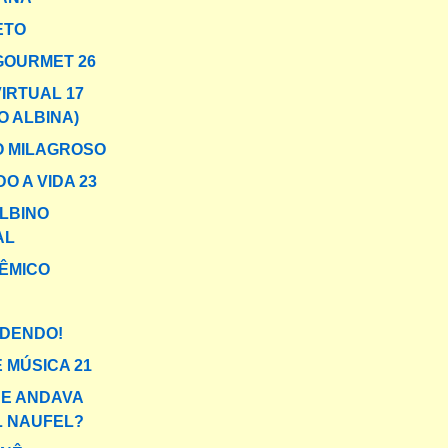
ETO
GOURMET 26
VIRTUAL 17
O ALBINA)
O MILAGROSO
O A VIDA 23
LBINO
AL
ÊMICO
RDENDO!
 MÚSICA 21
E ANDAVA
L NAUFEL?