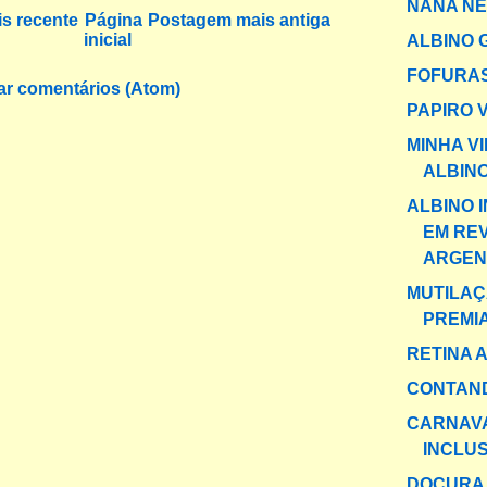
NANA N
s recente
Página
Postagem mais antiga
inicial
ALBINO 
FOFURAS
ar comentários (Atom)
PAPIRO 
MINHA V
ALBIN
ALBINO 
EM REV
ARGEN
MUTILA
PREMI
RETINA A
CONTAND
CARNAV
INCLUS
DOÇURA 