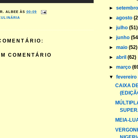
►
setembr
R. ALBEE
ÀS
00:09
►
agosto
(
CULINÁRIA
►
julho
(51)
►
junho
(54
COMENTÁRIO:
►
maio
(52)
UM COMENTÁRIO
►
abril
(62)
►
março
(6
▼
fevereir
CAIXA DE
(EDIÇÃ
MÚLTIPL
SUPER
MEIA-LU
VERGON
NIGER