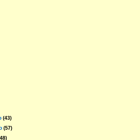
o
(43)
ro
(57)
(48)