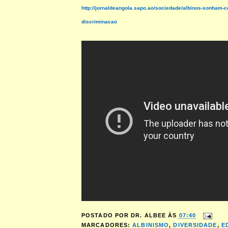
http://jornaldeangola.sapo.ao/sociedade/albinos-sonham-
discriminacao
POSTADO POR
DR. ALBEE
ÀS
07:40
MARCADORES:
ALBINISMO
,
DIVERSIDADE
,
E