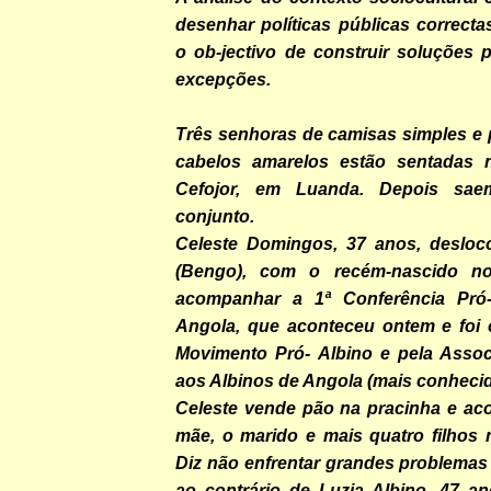
desenhar políticas públicas correct
o ob-jectivo de construir soluções 
excepções.
Três senhoras de camisas simples e 
cabelos amarelos estão sentadas n
Cefojor, em Luanda. Depois sa
conjunto.
Celeste Domingos, 37 anos, desloc
(Bengo), com o recém-nascido n
acompanhar a 1ª Conferência Pró
Angola, que aconteceu ontem e foi 
Movimento Pró- Albino e pela Asso
aos Albinos de Angola (mais conheci
Celeste vende pão na pracinha e a
mãe, o marido e mais quatro filhos
Diz não enfrentar grandes problemas n
ao contrário de Luzia Albino, 47 a