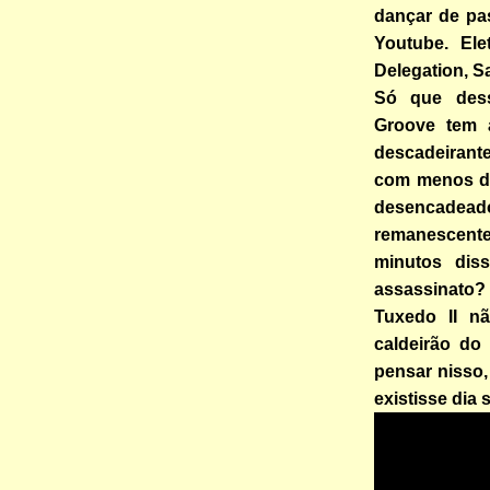
dançar de p
Youtube. Ele
Delegation, Sa
Só que dess
Groove tem 
descadeirant
com menos de
desencadeado
remanescent
minutos dis
assassinato?
Tuxedo II n
caldeirão do
pensar nisso
existisse dia 