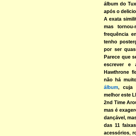
álbum do Tux
após o delicio
A exata simil
mas tornou-
frequência e
tenho poster
por ser quas
Parece que s
escrever e
Hawthrone fi
não há muit
álbum
, cuja
melhor este LP
2nd Time Aro
mas é exager
dançável, mas
das 11 faixa
acessórios, r