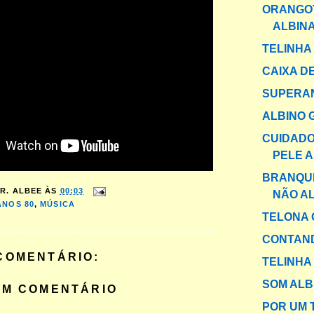
ORANGO
ALBIN
TELINHA
CAIXA DE
SUPERAN
ALBINO 
CUIDADO
PELE A
BRANQUI
R. ALBEE
ÀS
00:03
NÃO A
ANOS 80
,
MÚSICA
TELONA 
CONTAND
COMENTÁRIO:
TELINHA
SOM ALB
UM COMENTÁRIO
POR UM T