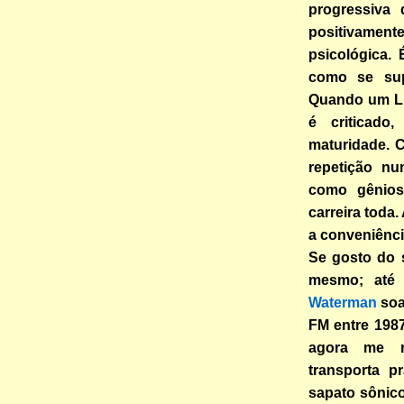
progressiva 
positivamen
psicológica. 
como se sup
Quando um LP
é criticado
maturidade. C
repetição n
como gênio
carreira tod
a conveniênci
Se gosto do 
mesmo; até
Waterman
soa
FM entre 1987
agora me r
transporta p
sapato sônic