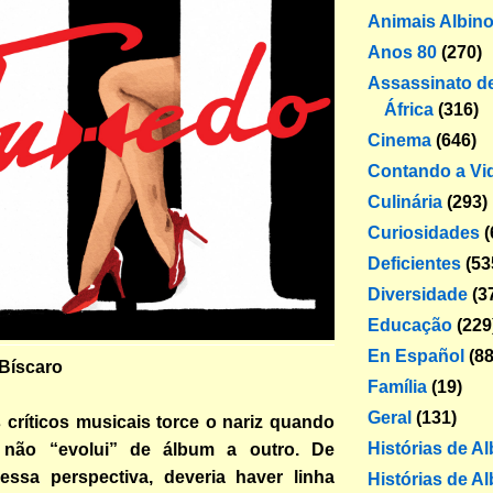
Animais Albin
Anos 80
(270)
Assassinato de
África
(316)
Cinema
(646)
Contando a Vi
Culinária
(293)
Curiosidades
(
Deficientes
(53
Diversidade
(3
Educação
(229
En Español
(88
 Bíscaro
Família
(19)
Geral
(131)
 críticos musicais torce o nariz quando
Histórias de A
a não “evolui” de álbum a outro. De
ssa perspectiva, deveria haver linha
Histórias de Al