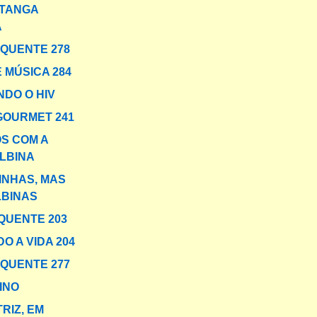
TANGA
A
 QUENTE 278
 MÚSICA 284
DO O HIV
GOURMET 241
S COM A
LBINA
NHAS, MAS
LBINAS
QUENTE 203
O A VIDA 204
 QUENTE 277
INO
RIZ, EM