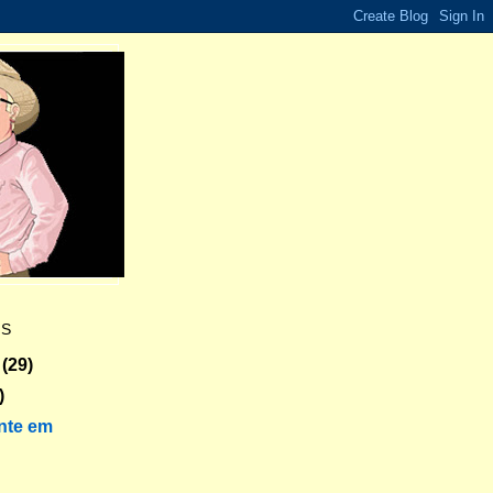
ES
(29)
)
nte em