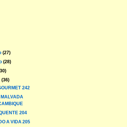
o
(27)
ro
(28)
(30)
o
(36)
GOURMET 242
 MALVADA
ÇAMBIQUE
QUENTE 204
O A VIDA 205