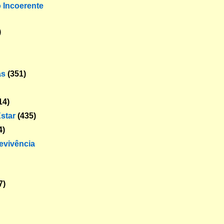
o Incoerente
)
as
(351)
14)
star
(435)
4)
revivência
7)