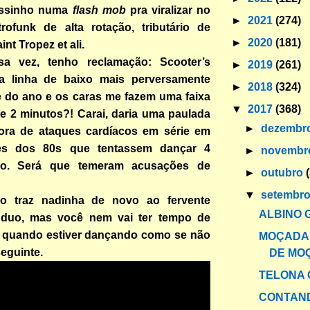
assinho numa
flash mob
pra viralizar no
►
2021
(274)
trofunk de alta rotação, tributário de
►
2020
(181)
int Tropez et ali.
a vez, tenho reclamação: Scooter’s
►
2019
(261)
a linha de baixo mais perversamente
►
2018
(324)
e do ano e os caras me fazem uma faixa
▼
2017
(368)
 2 minutos?! Carai, daria uma paulada
►
dezembr
ra de ataques cardíacos em série em
es dos 80s que tentassem dançar 4
►
novemb
so. Será que temeram acusações de
►
outubro
▼
setembr
ão traz nadinha de novo ao fervente
ALBINO 
 duo, mas você nem vai ter tempo de
, quando estiver dançando como se não
MOÇADA
seguinte.
DE MO
TELONA 
CONTAND