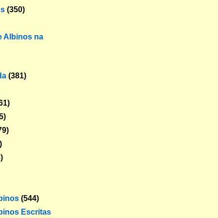
os
(350)
 Albinos na
da
(381)
61)
5)
79)
)
)
lbinos
(544)
binos Escritas