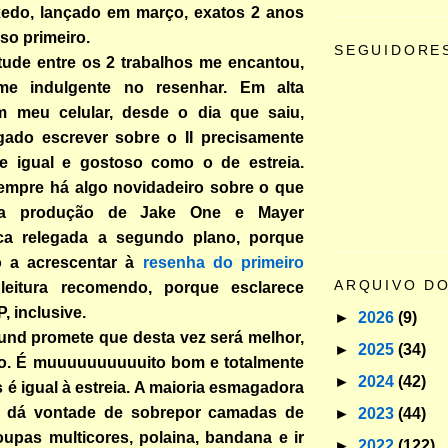
edo, lançado em março, exatos 2 anos
so primeiro.
SEGUIDORE
itude entre os 2 trabalhos me encantou,
me indulgente no resenhar. Em alta
m meu celular, desde o dia que saiu,
gado escrever sobre o II precisamente
e igual e gostoso como o de estreia.
empre há algo novidadeiro sobre o que
 a produção de Jake One e Mayer
ca relegada a segundo plano, porque
o a acrescentar à
resenha do primeiro
ARQUIVO D
 leitura recomendo, porque esclarece
, inclusive.
►
2026
(9)
und promete que desta vez será melhor,
►
2025
(34)
o. É muuuuuuuuuuito bom e totalmente
►
2024
(42)
 é igual à estreia. A maioria esmagadora
s dá vontade de sobrepor camadas de
►
2023
(44)
oupas multicores, polaina, bandana e ir
►
2022
(122)