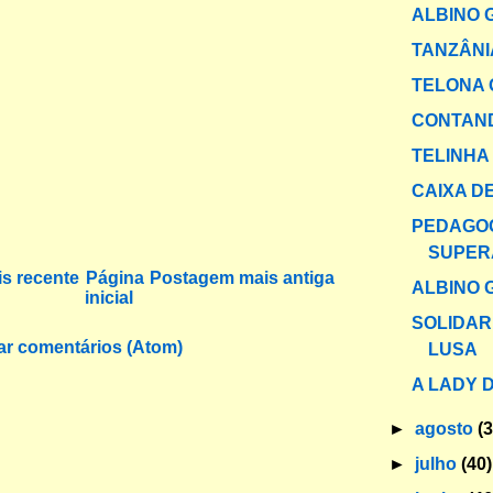
ALBINO 
TANZÂNI
TELONA 
CONTAND
TELINHA
CAIXA DE
PEDAGO
SUPER
s recente
Página
Postagem mais antiga
ALBINO 
inicial
SOLIDAR
ar comentários (Atom)
LUSA
A LADY D
►
agosto
(
►
julho
(40)