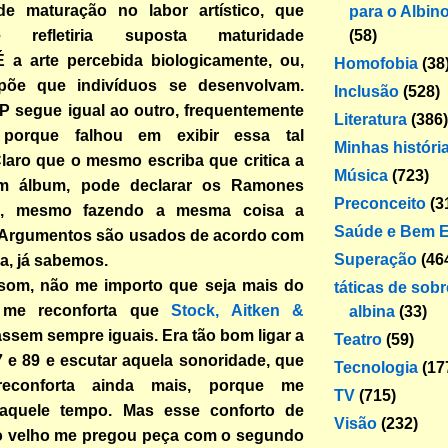
de maturação no labor artístico, que
para o Albin
(58)
te refletiria suposta maturidade
É a arte percebida biologicamente, ou,
Homofobia
(38
õe que indivíduos se desenvolvam.
Inclusão
(528)
 segue igual ao outro, frequentemente
Literatura
(386)
, porque falhou em exibir essa tal
Minhas históri
laro que o mesmo escriba que critica a
Música
(723)
um álbum, pode declarar os Ramones
Preconceito
(3
s, mesmo fazendo a mesma coisa a
Saúde e Bem E
a. Argumentos são usados de acordo com
Superação
(46
a, já sabemos.
som, não me importo que seja mais do
táticas de sob
 me reconforta que
Stock, Aitken &
albina
(33)
ssem sempre iguais. Era tão bom ligar a
Teatro
(59)
 e 89 e escutar aquela sonoridade, que
Tecnologia
(17
econforta ainda mais, porque me
TV
(715)
raquele tempo. Mas esse conforto de
Visão
(232)
o velho me pregou peça com o segundo