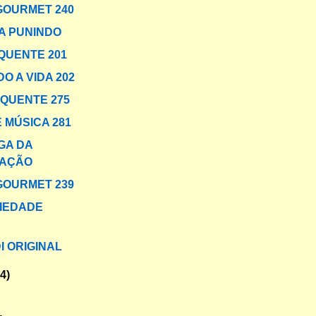
GOURMET 240
A PUNINDO
QUENTE 201
O A VIDA 202
 QUENTE 275
 MÚSICA 281
GA DA
AÇÃO
GOURMET 239
IEDADE
I ORIGINAL
34)