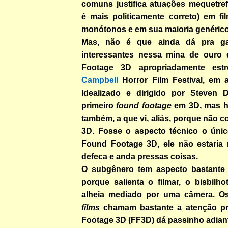
comuns justifica atuações mequetrefe
é mais politicamente correto) em fi
monótonos e em sua maioria genérico
Mas, não é que ainda dá pra ga
interessantes nessa mina de ouro 
Footage 3D apropriadamente es
Campbell
Horror Film Festival, em 
Idealizado e dirigido por Steven 
primeiro
found footage
em 3D, mas h
também, a que vi, aliás, porque não c
3D. Fosse o aspecto técnico o único
Found Footage 3D, ele não estaria 
defeca e anda pressas coisas.
O subgênero tem aspecto bastante m
porque salienta o filmar, o bisbilho
alheia mediado por uma câmera. 
films
chamam bastante a atenção pr
Footage 3D (FF3D) dá passinho adian