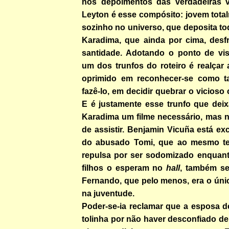
nos depoimentos das verdadeiras v
Leyton é esse compósito: jovem tota
sozinho no universo, que deposita t
Karadima, que ainda por cima, desf
santidade. Adotando o ponto de vi
um dos trunfos do roteiro é realçar 
oprimido em reconhecer-se como t
fazê-lo, em decidir quebrar o vicioso
E é justamente esse trunfo que dei
Karadima um filme necessário, mas n
de assistir. Benjamin Vicuña está ex
do abusado Tomi, que ao mesmo t
repulsa por ser sodomizado enquan
filhos o esperam no
hall
, também se
Fernando, que pelo menos, era o úni
na juventude.
Poder-se-ia reclamar que a esposa d
tolinha por não haver desconfiado d