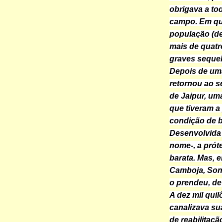
obrigava a to
campo. Em qua
população (de
mais de quatr
graves sequel
Depois de um
retornou ao s
de Jaipur, um
que tiveram a 
condição de 
Desenvolvida n
nome-, a próte
barata. Mas, 
Camboja, Son
o prendeu, de
A dez mil qui
canalizava su
de reabilitaç