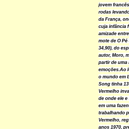
jovem francês
rodas levando
da França, o
cuja infância
amizade entre
mote de O Pé 
34,90), do es
autor, Moro, 
partir de uma 
emoções.
Ao 
o mundo em bu
Song tinha 1
Vermelho inva
de onde ele e
em uma fazend
trabalhando p
Vermelho, reg
anos 1970, p