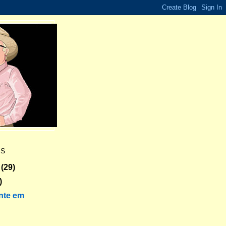
ES
(29)
)
nte em