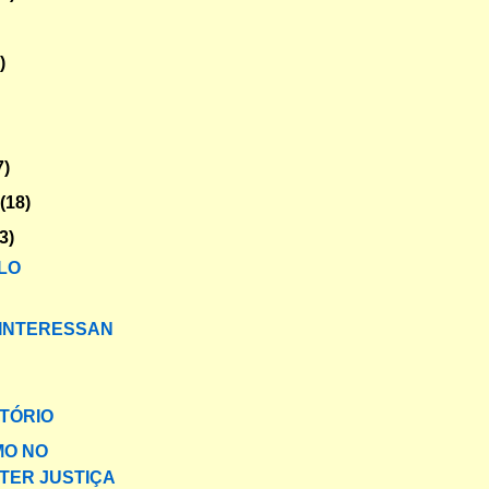
)
7)
o
(18)
3)
LO
INTERESSAN
TÓRIO
MO NO
TER JUSTIÇA