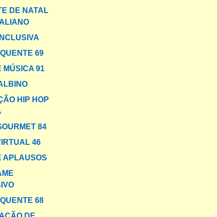
E DE NATAL
ALIANO
INCLUSIVA
 QUENTE 69
 MÚSICA 91
 ALBINO
ÃO HIP HOP
A
GOURMET 84
VIRTUAL 46
E APLAUSOS
AME
IVO
 QUENTE 68
AÇÃO DE