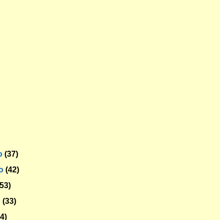
o
(37)
ro
(42)
(53)
o
(33)
54)