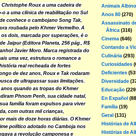
 Christophe Roux a uma cadeira de
Animais Albin
-o a uma clínica de reabilitação no Sul
Anos 80
(270)
nde conhece o cambojano Song Tak,
Assassinato de
 fora roubada pelo Khmer Vermelho. A
África
(316)
 os dois, marcada por superações, é o
Cinema
(646)
de Jaipur (Editora Planeta, 256 pág., R$
Contando a Vi
panhol Javier Moro. Marca registrada do
Culinária
(293)
mais uma vez, estrutura o romance a
Curiosidades
(
história real recheada de fortes
Deficientes
(53
longo de dez anos, Roux e Tak rodaram
sca de ultrapassar suas limitações.
Diversidade
(3
3 anos quando as tropas do Khmer
Educação
(229
diram Phnom Penh, sua cidade natal,
En Español
(88
 sua família foram expulsos para viver
Família
(19)
a, com outras mil crianças,
Geral
(131)
or mais de doze horas diárias. O Khmer
Histórias de A
ime político adotado no Camboja nos
Histórias de Al
regava a revolução camponesa e