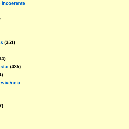
o Incoerente
)
as
(351)
14)
star
(435)
4)
revivência
7)