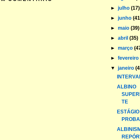
►
julho
(17)
►
junho
(41
►
maio
(39)
►
abril
(35)
►
março
(4
►
fevereir
▼
janeiro
(4
INTERVA
ALBINO
SUPER
TE
ESTÁGIO
PROBA
ALBINIS
REPÓR