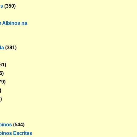
os
(350)
 Albinos na
da
(381)
61)
5)
79)
)
)
lbinos
(544)
binos Escritas