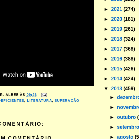
►
2021
(274)
►
2020
(181)
►
2019
(261)
►
2018
(324)
►
2017
(368)
►
2016
(388)
►
2015
(426)
►
2014
(424)
▼
2013
(459)
R. ALBEE
ÀS
09:26
►
dezembr
DEFICIENTES
,
LITERATURA
,
SUPERAÇÃO
►
novemb
►
outubro
COMENTÁRIO:
►
setembr
►
agosto
(
UM COMENTÁRIO