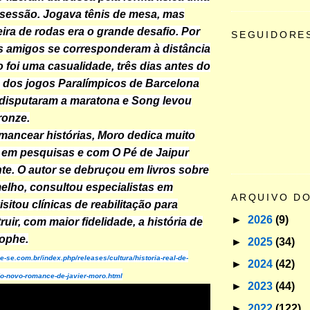
sessão. Jogava tênis de mesa, mas
eira de rodas era o grande desafio. Por
SEGUIDORE
s amigos se corresponderam à distância
o foi uma casualidade, três dias antes do
 dos jogos Paralímpicos de Barcelona
 disputaram a maratona e Song levou
ronze.
ancear histórias, Moro dedica muito
 em pesquisas e com O Pé de Jaipur
nte. O autor se debruçou em livros sobre
lho, consultou especialistas em
ARQUIVO D
visitou clínicas de reabilitação para
►
2026
(9)
uir, com maior fidelidade, a história de
tophe.
►
2025
(34)
ue-se.com.br/index.php/releases/cultura/historia-real-de-
►
2024
(42)
o-novo-romance-de-javier-moro.html
►
2023
(44)
►
2022
(122)