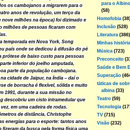
para o Albin
dos os cambojanos a migrarem para o
(58)
tro anos de revolução, um terço da
Homofobia
(38
 nove milhões na época) foi dizimado e
Inclusão
(528)
o milhões de pessoas ficaram com
as.
Literatura
(386)
a temporada em Nova York, Song
Minhas históri
eu país onde se dedicou à difusão do pé
Música
(723)
a prótese de baixo custo para pessoas
Preconceito
(3
parte inferior do joelho amputada,
Saúde e Bem E
boa parte da população cambojana.
Superação
(46
a cidade de Jaipur, na Índia – daí o
táticas de sob
se de borracha é flexível, sólida e muito
albina
(33)
em 1991, durante a sua missão no
Teatro
(59)
g descobriu um cisto intramedular que
Tecnologia
(17
 vez, em uma cadeira de rodas.
lômetros de distância, Christophe
TV
(715)
as energias para o esporte: tantos anos
Visão
(232)
ão fizeram da busca pela forma física uma