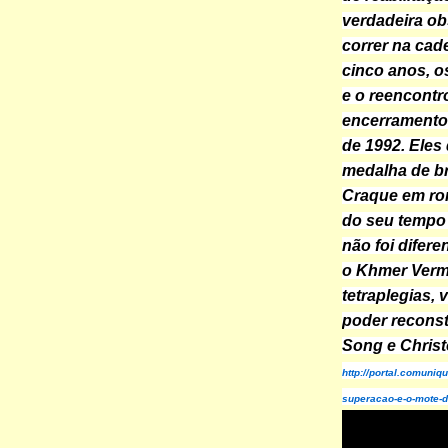
verdadeira ob
correr na cad
cinco anos, o
e o reencontr
encerramento
de 1992. Eles
medalha de b
Craque em rom
do seu tempo
não foi difere
o Khmer Verme
tetraplegias, 
poder reconstr
Song e Chris
http://portal.comuniq
superacao-e-o-mote-d