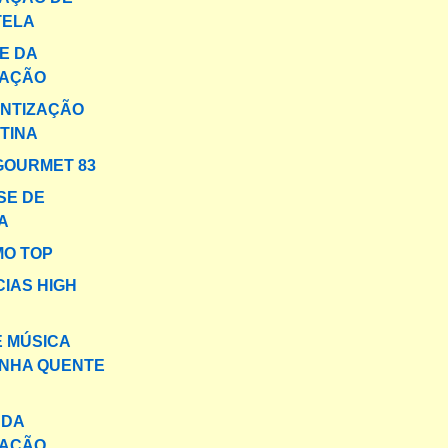
TELA
E DA
AÇÃO
NTIZAÇÃO
TINA
GOURMET 83
SE DE
A
MO TOP
IAS HIGH
E MÚSICA
INHA QUENTE
 DA
AÇÃO