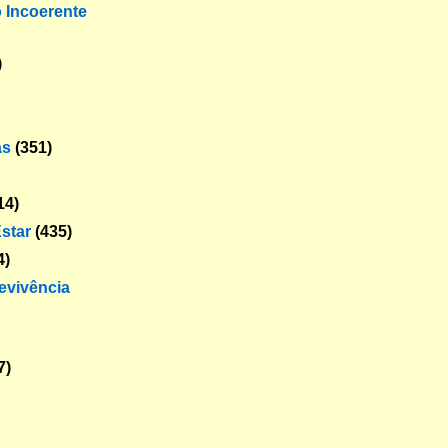
o Incoerente
)
as
(351)
14)
star
(435)
4)
revivência
7)