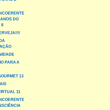
INCOERENTE
 ANOS DO
II
ERVEJA!!!!
DA
AÇÃO
NIDADE
IO PARA A
GOURMET 13
AIS
IRTUAL 11
INCOERENTE
NSCIÊNCIA