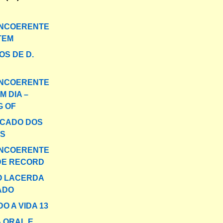
INCOERENTE
TEM
OS DE D.
INCOERENTE
M DIA –
G OF
FICADO DOS
S
INCOERENTE
DE RECORD
O LACERDA
ADO
O A VIDA 13
A ORAL E