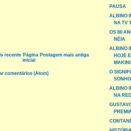
PAUSA
ALBINO 
NA TV 
OS 80 AN
NÉIA
ALBINO 
s recente
Página
Postagem mais antiga
HOJE E
inicial
MAKIN
O SIGNI
ar comentários (Atom)
SONHO
ALBINO 
NA RE
GUSTAV
PREMI
CONTAND
HISTÓRI