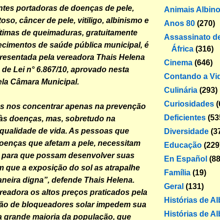
tes portadoras de doenças de pele,
Animais Albin
oso, câncer de pele, vitiligo, albinismo e
Anos 80
(270)
timas de queimaduras, gratuitamente
Assassinato de
ecimentos de saúde pública municipal, é
África
(316)
resentada pela vereadora Thais Helena
Cinema
(646)
 de Lei n° 6.867/10, aprovado nesta
Contando a Vi
pela Câmara Municipal.
Culinária
(293)
Curiosidades
(
 nos concentrar apenas na prevenção
Deficientes
(53
 às doenças, mas, sobretudo na
qualidade de vida. As pessoas que
Diversidade
(3
oenças que afetam a pele, necessitam
Educação
(229
s para que possam desenvolver suas
En Español
(88
m que a exposição do sol as atrapalhe
Família
(19)
aneira digna”, defende Thais Helena.
Geral
(131)
eadora os altos preços praticados pela
Histórias de A
ção de bloqueadores solar impedem sua
Histórias de Al
a grande maioria da população, que