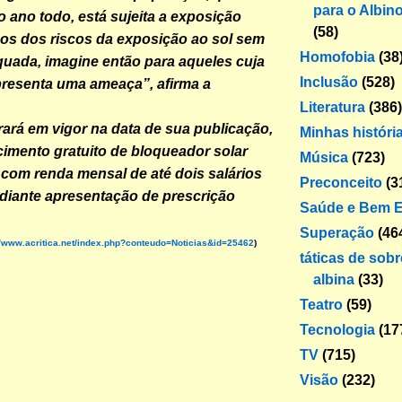
para o Albin
o ano todo, está sujeita a exposição
(58)
os dos riscos da exposição ao sol sem
Homofobia
(38
uada, imagine então para aqueles cuja
Inclusão
(528)
resenta uma ameaça”, afirma a
Literatura
(386)
trará em vigor na data de sua publicação,
Minhas históri
cimento gratuito de bloqueador solar
Música
(723)
com renda mensal de até dois salários
Preconceito
(3
diante apresentação de prescrição
Saúde e Bem E
Superação
(46
//www.acritica.net/index.php?conteudo=Noticias&id=25462
)
táticas de sob
albina
(33)
Teatro
(59)
Tecnologia
(17
TV
(715)
Visão
(232)