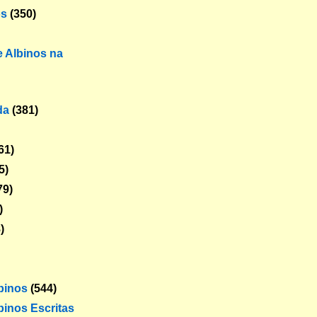
os
(350)
 Albinos na
da
(381)
61)
5)
79)
)
)
lbinos
(544)
binos Escritas