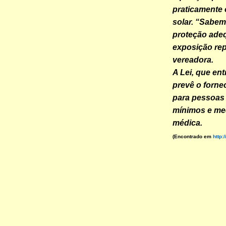
praticamente 
solar. “Sabem
proteção adeq
exposição rep
vereadora.
A Lei, que en
prevê o forne
para pessoas 
mínimos e me
médica.
(Encontrado em
http: