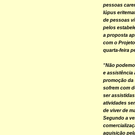
pessoas caren
lúpus eritemat
de pessoas ví
pelos estabel
a proposta ap
com o Projeto
quarta-feira 
“Não podemos
e assistência
promoção da 
sofrem com d
ser assistida
atividades se
de viver de m
Segundo a ver
comercializa
aquisição pel