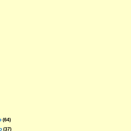
o
(64)
ro
(37)