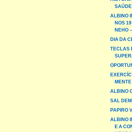
SAÚDE
ALBINO 
NOS 19
NEHO – 
DIA DA C
TECLAS 
SUPER
OPORTU
EXERCÍC
MENTE
ALBINO 
SAL DEM
PAPIRO V
ALBINO 
E A CO