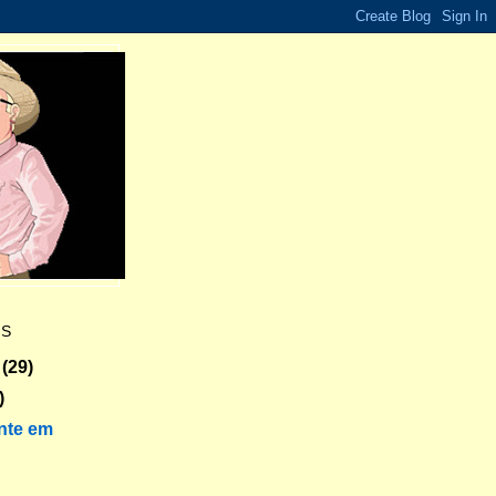
ES
(29)
)
nte em