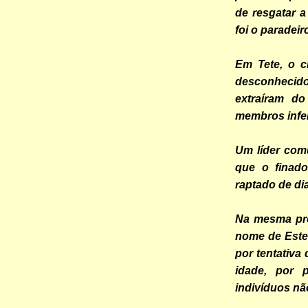
de resgatar a
foi o paradeir
Em Tete, o c
desconhecid
extraíram d
membros infer
Um líder comu
que o finado
raptado de di
Na mesma pr
nome de Este
por tentativa
idade, por 
indivíduos não