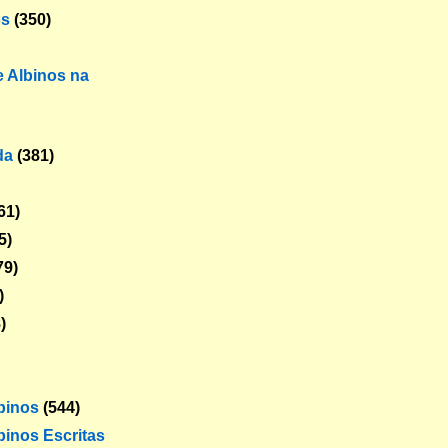
os
(350)
 Albinos na
da
(381)
61)
5)
79)
)
)
lbinos
(544)
binos Escritas