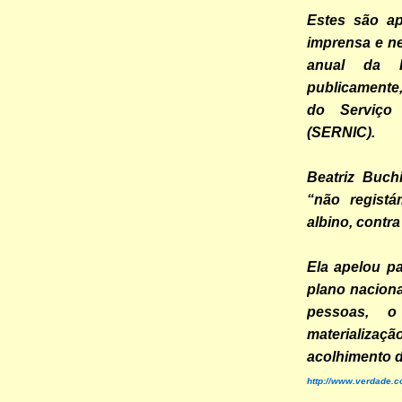
Estes são a
imprensa e n
anual da 
publicamente,
do Serviço 
(SERNIC).
Beatriz Buch
“não regist
albino, contra
Ela apelou p
plano naciona
pessoas, o
materializa
acolhimento d
http://www.verdade.c