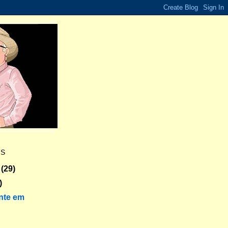
ES
(29)
)
nte em