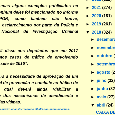
penas alguns exemplos publicados na
►
2021
(274)
enhum deles foi mencionado no informe
►
2020
(181)
PGR, como também não houve,
►
2019
(261)
 esclarecimento por parte da Polícia e
Nacional de Investigação Criminal
▼
2018
(324)
►
dezembr
►
novemb
ili disse aos deputados que em 2017
►
outubro
ámos casos de tráfico de envolvendo
 sete de 2016”.
►
setembr
►
agosto
(
ara a necessidade de aprovação de um
►
julho
(32)
l de prevenção e combate ao tráfico de
►
junho
(32
 qual deverá ainda viabilizar a
ção dos mecanismos de atendimento e
►
maio
(27)
as vítimas.
▼
abril
(24)
o.mz/destaques/democracia/65595-pgr-ignora-cidadaos-
CAIXA DE