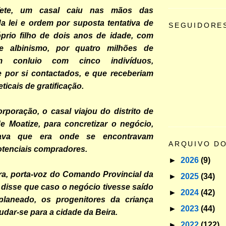
ete, um casal caiu nas mãos das
a lei e ordem por suposta tentativa de
SEGUIDORE
prio filho de dois anos de idade, com
e albinismo, por quatro milhões de
em conluio com cinco indivíduos,
 por si contactados, e que receberiam
ticais de gratificação.
poração, o casal viajou do distrito de
e Moatize, para concretizar o negócio,
tava que era onde se encontravam
ARQUIVO D
otenciais compradores.
►
2026
(9)
ra, porta-voz do Comando Provincial da
►
2025
(34)
disse que caso o negócio tivesse saído
►
2024
(42)
laneado, os progenitores da criança
►
2023
(44)
dar-se para a cidade da Beira.
►
2022
(122)