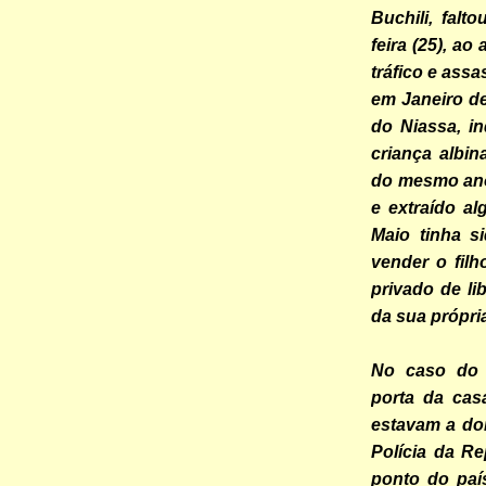
Buchili, falt
feira (25), a
tráfico e ass
em Janeiro de
do Niassa, i
criança albi
do mesmo ano
e extraído a
Maio tinha s
vender o fil
privado de li
da sua própria
No caso do 
porta da cas
estavam a dor
Polícia da R
ponto do paí