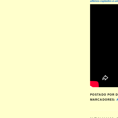
albinos-raptados-e-u
POSTADO POR
D
MARCADORES: