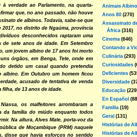
ou à verdade ao Parlamento, na quarta-
Animais Albin
o afirmar que, no ano passado, não houve
Anos 80
(270)
assinato de albinos. Todavia, sabe-se que
Assassinato de
 2017, no distrito de Ngaúma, província
África
(316)
ndivíduos desconhecidos raptaram uma
Cinema
(646)
na de sete anos de idade. Em Setembro
Contando a Vi
, um jovem albino de 17 anos foi morto
Culinária
(293)
lguns órgãos, em Benga, Tete, onde em
Curiosidades
(
ido detido um casal quando pretendia
Deficientes
(53
ho albino. Em Outubro um homem ficou
berdade, acusado de tentativa de venda
Diversidade
(3
 filha, de 13 anos de idade.
Educação
(229
En Español
(88
Niassa, os malfeitores arrombaram a
Família
(19)
a da família do miúdo enquanto todos
Geral
(131)
mir. Na altura, Alves Mate, porta-voz da
Histórias de A
epública de Moçambique (PRM) naquele
Histórias de Al
s, disse que havia esforços no sentido