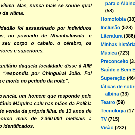
para o Albin
 vítima. Mas, nunca mais se soube qual
(58)
o da vítima.
Homofobia
(38
Inclusão
(528)
idadão foi assassinado por indivíduos
os, no povoado de Nhambaluwalu, e
Literatura
(386)
o seu corpo o cabelo, o cérebro, os
Minhas históri
iores e superiores.
Música
(723)
Preconceito
(3
nitário daquela localidade disse à AIM
Saúde e Bem E
 “respondia por Chinguirai João. Foi
Superação
(46
a e morto no período da noite”.
táticas de sob
albina
(33)
ovíncia, um homem que responde pelo
Teatro
(59)
fânio Máquina caiu nas mãos da Polícia
Tecnologia
(17
 de venda da própria filha, de 13 anos de
pouco mais de 2.360.000 meticais a
TV
(715)
 identificados.
Visão
(232)