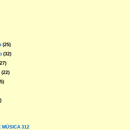
o
(25)
ro
(32)
(27)
o
(22)
25)
)
 MÚSICA 312