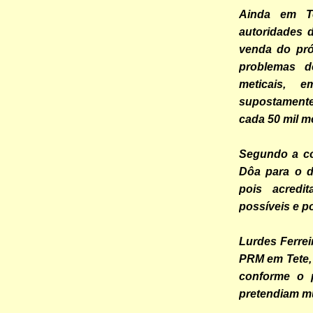
Ainda em T
autoridades d
venda do pró
problemas d
meticais, 
supostamente
cada 50 mil me
Segundo a cor
Dôa para o d
pois acredi
possíveis e p
Lurdes Ferrei
PRM em Tete, 
conforme o p
pretendiam mu