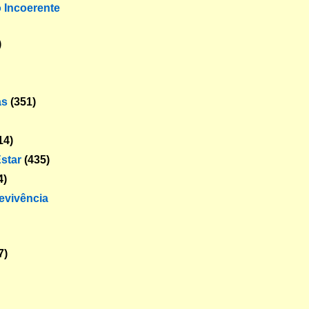
o Incoerente
)
as
(351)
14)
star
(435)
4)
revivência
7)