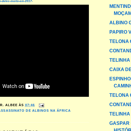
m-deles-morto-em-2017-
MENTIND
MOÇAM
ALBINO 
PAPIRO 
TELONA 
CONTAND
TELINHA
CAIXA DE
ESPINHO
CAMIN
TELONA 
CONTAND
R. ALBEE
ÀS
07:46
ASSASSINATO DE ALBINOS NA ÁFRICA
TELINHA
GASPAR 
HISTÓR