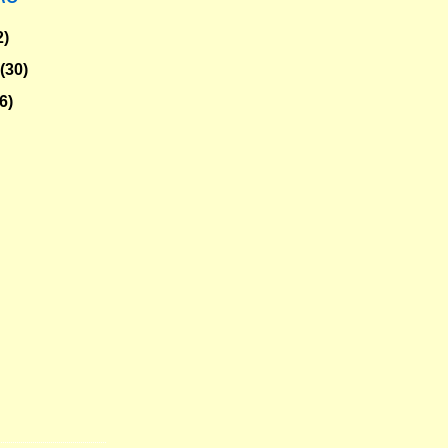
2)
o
(30)
6)