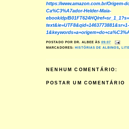
https://www.amazon.com.br/Origem-d
Ca%C3%A7ador-Helder-Maia-
ebook/dp/B01FT624HQ/ref=sr_1_1?s=d
text&ie=UTF8&qid=1463773881&sr=1-
1&keywords=a+origem+do+ca%C3%A
POSTADO POR
DR. ALBEE
ÀS
09:07
MARCADORES:
HISTÓRIAS DE ALBINOS
,
LIT
NENHUM COMENTÁRIO:
POSTAR UM COMENTÁRIO