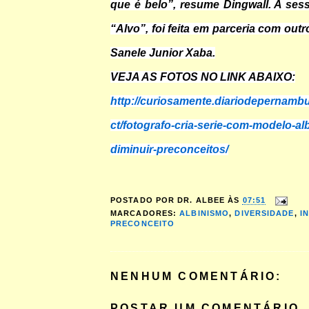
que é belo”, resume Dingwall. A sess
“Alvo”, foi feita em parceria com out
Sanele Junior Xaba.
VEJA AS FOTOS NO LINK ABAIXO:
http://curiosamente.diariodepernamb
ct/fotografo-cria-serie-com-modelo-al
diminuir-preconceitos/
POSTADO POR
DR. ALBEE
ÀS
07:51
MARCADORES:
ALBINISMO
,
DIVERSIDADE
,
I
PRECONCEITO
NENHUM COMENTÁRIO:
POSTAR UM COMENTÁRIO