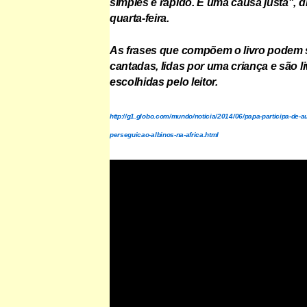
simples e rápido. É uma causa justa", di
quarta-feira.
As frases que compõem o livro podem s
cantadas, lidas por uma criança e são l
escolhidas pelo leitor.
http://g1.globo.com/mundo/noticia/2014/06/papa-participa-de-au
perseguicao-albinos-na-africa.html