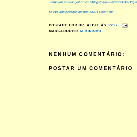
https://br.noticias.yahoo.com/blogs/para-curtir/fot%C3%B3gra
beleza-das-pessoas-albinas-143216109.html
POSTADO POR
DR. ALBEE
ÀS
08:27
MARCADORES:
ALBINISMO
NENHUM COMENTÁRIO:
POSTAR UM COMENTÁRIO