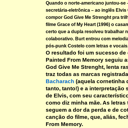
Quando o norte-americano juntou-se –
secretária-eletrônica – ao inglês Elvis
compor God Give Me Strenght pra tril
filme Grace of My Heart (1996) o casa
certo que a dupla resolveu trabalhar
colaborativo. Burt entrou com melodia
pós-punk Costelo com letras e vocais
O resultado foi um sucesso de c
Painted From Memory seguiu as
God Give Me Strenght, lenta r
traz todas as marcas registrad
Bacharach
(aquela cornetinha
tanto, tanto!) e a interpretação
de Elvis, com seu característico
como diz minha mãe. As letra
seguem a dor da perda e de co
canção do filme, que, aliás, fe
From Memory.