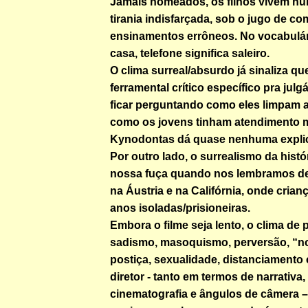
Jamais nomeados, os filhos vivem n
tirania indisfarçada, sob o jugo de c
ensinamentos errôneos. No vocabulár
casa, telefone significa saleiro.
O clima surreal/absurdo já sinaliza qu
ferramental crítico específico pra julg
ficar perguntando como eles limpam a 
como os jovens tinham atendimento 
Kynodontas dá quase nenhuma expli
Por outro lado, o surrealismo da histó
nossa fuça quando nos lembramos de
na Áustria e na Califórnia, onde cria
anos isoladas/prisioneiras.
Embora o filme seja lento, o clima de 
sadismo, masoquismo, perversão, “n
postiça, sexualidade, distanciamento 
diretor - tanto em termos de narrativa
cinematografia e ângulos de câmera –