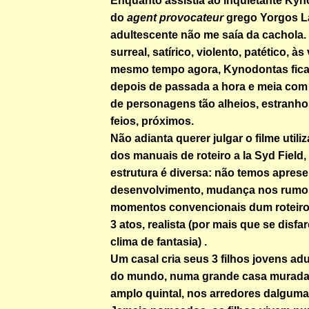
Enquanto assistia ao inquietante Kyn
do
agent provocateur
grego Yorgos L
adultescente não me saía da cachola.
surreal, satírico, violento, patético, à
mesmo tempo agora, Kynodontas fica
depois de passada a hora e meia com
de personagens tão alheios, estranho
feios, próximos.
Não adianta querer julgar o filme utili
dos manuais de roteiro a la Syd Field,
estrutura é diversa: não temos apres
desenvolvimento, mudança nos rumo
momentos convencionais dum roteir
3 atos, realista (por mais que se disfa
clima de fantasia) .
Um casal cria seus 3 filhos jovens ad
do mundo, numa grande casa murada,
amplo quintal, nos arredores dalguma