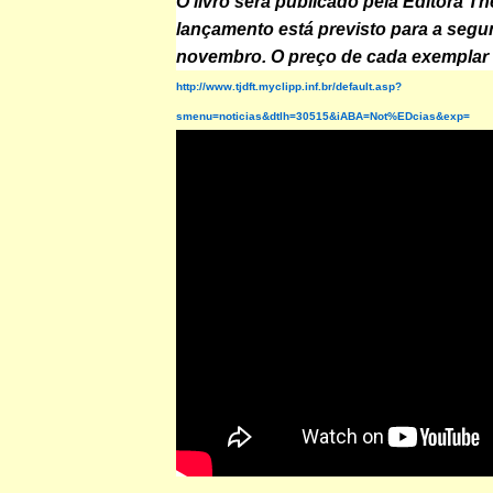
O livro será publicado pela Editora T
lançamento está previsto para a seg
novembro. O preço de cada exemplar 
http://www.tjdft.myclipp.inf.br/default.asp?
smenu=noticias&dtlh=30515&iABA=Not%EDcias&exp=