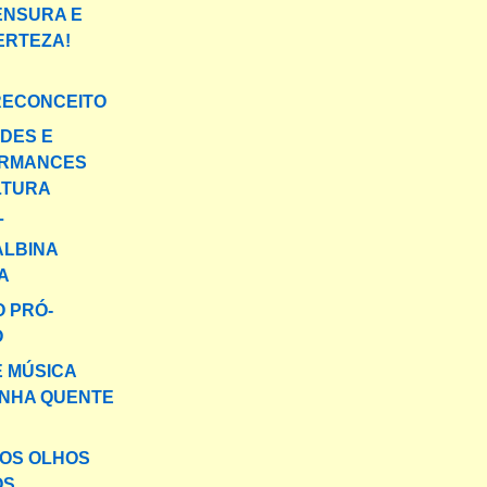
ENSURA E
ERTEZA!
RECONCEITO
DES E
RMANCES
LTURA
L
ALBINA
A
 PRÓ-
O
E MÚSICA
INHA QUENTE
OS OLHOS
OS