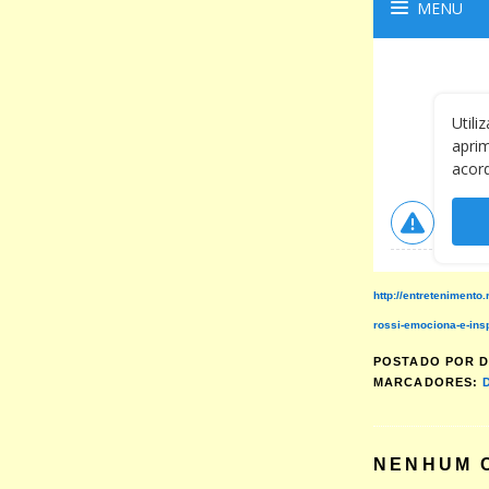
http://entretenimento
rossi-emociona-e-ins
POSTADO POR
D
MARCADORES:
NENHUM 