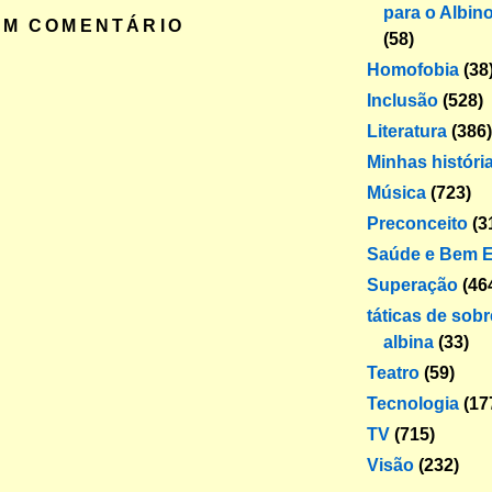
para o Albin
UM COMENTÁRIO
(58)
Homofobia
(38
Inclusão
(528)
Literatura
(386)
Minhas históri
Música
(723)
Preconceito
(3
Saúde e Bem E
Superação
(46
táticas de sob
albina
(33)
Teatro
(59)
Tecnologia
(17
TV
(715)
Visão
(232)