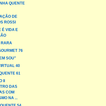
INHA QUENTE
AÇÃO DE
S ROSSI
 É VIDA E
SÃO
A RARA
GOURMET 76
EM SOU"
VIRTUAL 40
QUENTE 61
 II
TRO DAS
AS COM
MO NA ...
 QUENTE 54