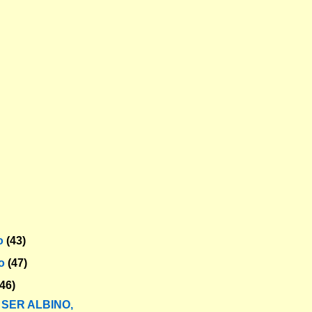
o
(43)
ro
(47)
(46)
 SER ALBINO,