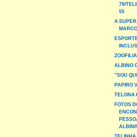
79/TEL
55
A SUPER
MARCO
ESPORTE
INCLU
ZOOFILI
ALBINO 
"SOU QU
PAPIRO 
TELONA 
FOTOS DO
ENCON
PESSO
ALBINIS
TELINHA