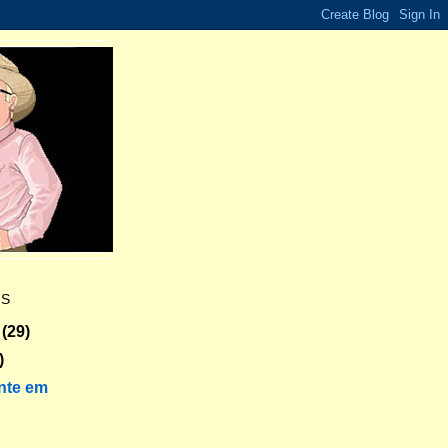
ES
(29)
)
nte em