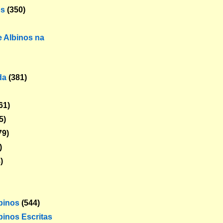
os
(350)
 Albinos na
da
(381)
61)
5)
79)
)
)
lbinos
(544)
binos Escritas