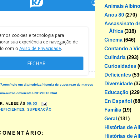
Animais Albin
Anos 80
(270)
Assassinato de
África
(316)
Cinema
(646)
Contando a Vi
Culinária
(293)
Curiosidades
(
Deficientes
(53
Diversidade
(3
.r7.com/hoje-em-dia/noticias/historia-de-superacao-de-marcos-
Educação
(229
pira-outros-deficientes-20120918.html
En Español
(88
R. ALBEE
ÀS
09:03
Família
(19)
DEFICIENTES
,
SUPERAÇÃO
Geral
(131)
Histórias de A
COMENTÁRIO:
Histórias de Al