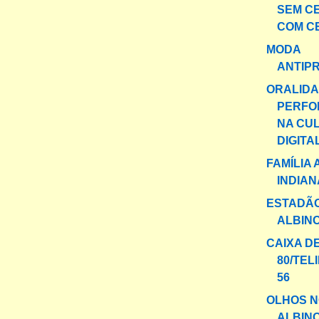
SEM C
COM C
MODA
ANTIP
ORALIDA
PERFO
NA CU
DIGITA
FAMÍLIA 
INDIAN
ESTADÃO
ALBIN
CAIXA D
80/TEL
56
OLHOS N
ALBIN