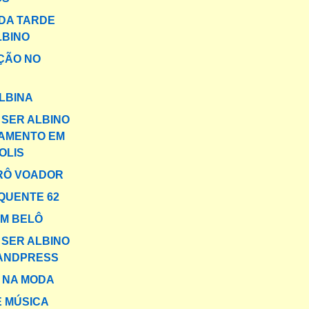
DA TARDE
LBINO
ÇÃO NO
LBINA
 SER ALBINO
ÇAMENTO EM
OLIS
RÔ VOADOR
QUENTE 62
M BELÔ
 SER ALBINO
ANDPRESS
 NA MODA
E MÚSICA