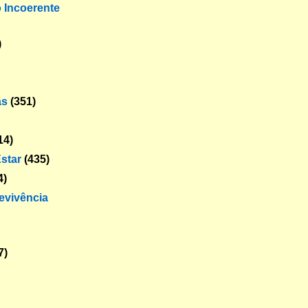
o Incoerente
)
as
(351)
14)
star
(435)
4)
revivência
7)