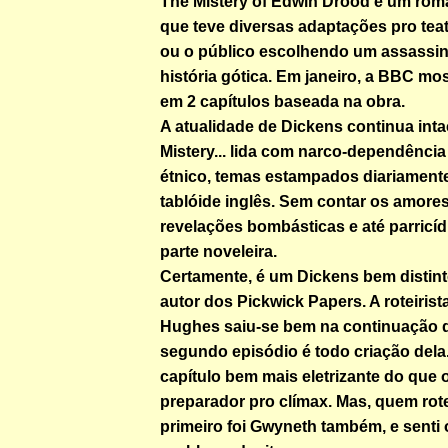
The Mistery of Edwin Drood é um rom
que teve diversas adaptações pro tea
ou o público escolhendo um assassin
história gótica. Em janeiro, a BBC mo
em 2 capítulos baseada na obra.
A atualidade de Dickens continua inta
Mistery... lida com narco-dependência
étnico, temas estampados diariament
tablóide inglês. Sem contar os amores
revelações bombásticas e até parricíd
parte noveleira.
Certamente, é um Dickens bem distin
autor dos Pickwick Papers. A roteiris
Hughes saiu-se bem na continuação d
segundo episódio é todo criação dela
capítulo bem mais eletrizante do que o
preparador pro clímax. Mas, quem rote
primeiro foi Gwyneth também, e sent