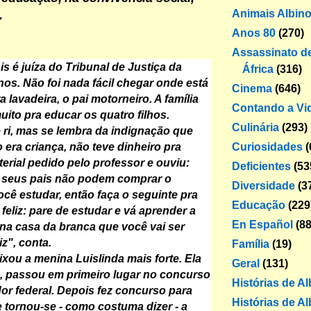
Animais Albin
.
Anos 80
(270)
Assassinato de
is é juíza do Tribunal de Justiça da
África
(316)
nos. Não foi nada fácil chegar onde está
Cinema
(646)
a lavadeira, o pai motorneiro. A família
Contando a Vi
uito pra educar os quatro filhos.
Culinária
(293)
e ri, mas se lembra da indignação que
Curiosidades
(
 era criança, não teve dinheiro pra
erial pedido pelo professor e ouviu:
Deficientes
(53
e seus pais não podem comprar o
Diversidade
(3
ocê estudar, então faça o seguinte pra
Educação
(229
feliz: pare de estudar e vá aprender a
En Español
(88
a na casa da branca que você vai ser
iz", conta.
Família
(19)
ixou a menina Luislinda mais forte. Ela
Geral
(131)
o, passou em primeiro lugar no concurso
Histórias de A
or federal. Depois fez concurso para
Histórias de Al
e tornou-se - como costuma dizer - a