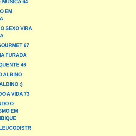
 MÚSICA 64
O EM
A
O SEXO VIRA
ÇA
GOURMET 67
IA FURADA
QUENTE 46
O ALBINO
ALBINO :)
O A VIDA 73
NDO O
SMO EM
BIQUE
LEUCODISTR