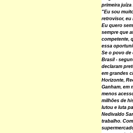
primeira juíza
"Eu sou muito
retrovisor, eu
Eu quero semp
sempre que a
competente, 
essa oportuni
Se o povo de 
Brasil - segu
declaram pret
em grandes ci
Horizonte, Re
Ganham, em m
menos acesso
milhões de hi
lutou e luta 
Nedivaldo Sa
trabalho. Com
supermercado