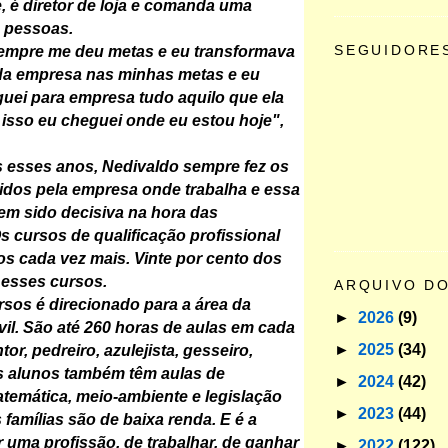
e, é diretor de loja e comanda uma
 pessoas.
SEGUIDORE
empre me deu metas e eu transformava
da empresa nas minhas metas e eu
uei para empresa tudo aquilo que ela
 isso eu cheguei onde eu estou hoje",
 esses anos, Nedivaldo sempre fez os
idos pela empresa onde trabalha e essa
tem sido decisiva na hora das
 cursos de qualificação profissional
s cada vez mais. Vinte por cento dos
 esses cursos.
ARQUIVO D
sos é direcionado para a área da
►
2026
(9)
vil. São até 260 horas de aulas em cada
►
2025
(34)
tor, pedreiro, azulejista, gesseiro,
s alunos também têm aulas de
►
2024
(42)
temática, meio-ambiente e legislação
►
2023
(44)
s famílias são de baixa renda. E é a
r uma profissão, de trabalhar, de ganhar
►
2022
(122)