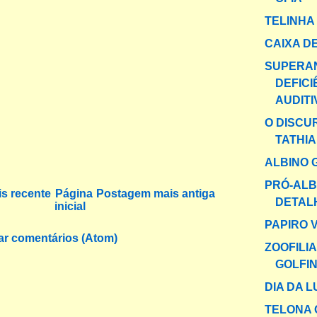
TELINHA
CAIXA DE
SUPERA
DEFICI
AUDITI
O DISCU
TATHI
ALBINO 
PRÓ-ALB
s recente
Página
Postagem mais antiga
DETAL
inicial
PAPIRO 
ar comentários (Atom)
ZOOFILI
GOLFI
DIA DA L
TELONA 