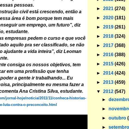
 essas pessoas.
►
2021
(274)
nstrução civil está crescendo, então a
►
2020
(181)
nessa área é bom porque tem mais
onseguir um emprego, um futuro”, diz
►
2019
(261)
o, estudante.
►
2018
(324)
 as empresas pedem o curso e que você
ado aquilo pra ser classificado, se não
►
2017
(368)
o ajudante a vida inteira”, diz Leoman
►
2016
(388)
nte.
►
2015
(426)
nte consiga os nossos objetivos, tem
icar em uma profissão que tenha
►
2014
(424)
poder a gente ir trabalhando... Eu
►
2013
(459)
oisa, principalmente eu mesma fazer a
comenta Ana Cristina Silva, estudante.
▼
2012
(547)
om/jornal-hoje/noticia/2011/11/conheca-historias-
►
dezembr
e-luta-contra-o-preconceito.html
►
novemb
►
outubro
►
setembr