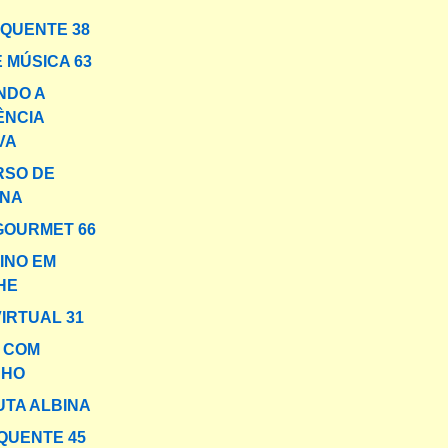
 QUENTE 38
 MÚSICA 63
NDO A
ÊNCIA
VA
RSO DE
ANA
GOURMET 66
INO EM
HE
VIRTUAL 31
A COM
NHO
UTA ALBINA
QUENTE 45