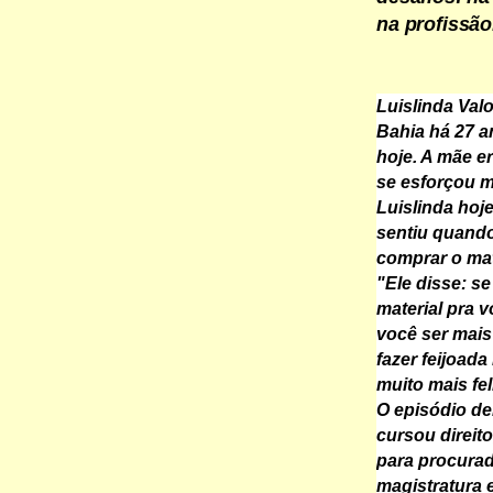
na profissão
Luislinda Valo
Bahia há 27 a
hoje. A mãe er
se esforçou m
Luislinda hoj
sentiu quando
comprar o mat
"Ele disse: s
material pra v
você ser mais 
fazer feijoad
muito mais fel
O episódio de
cursou direit
para procurad
magistratura 