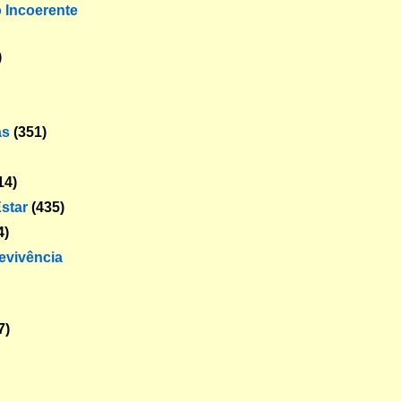
o Incoerente
)
as
(351)
14)
star
(435)
4)
revivência
7)