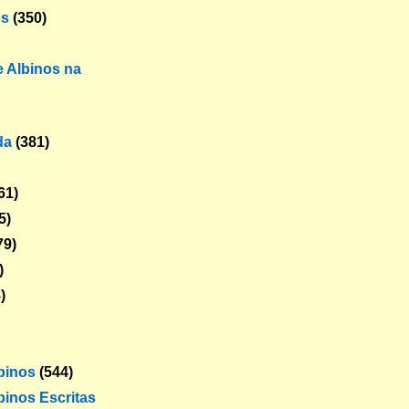
os
(350)
 Albinos na
da
(381)
61)
5)
79)
)
)
lbinos
(544)
binos Escritas