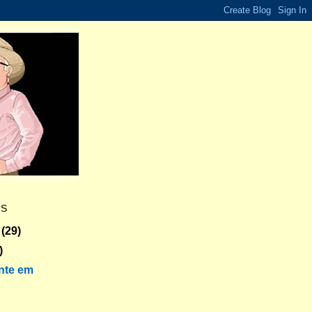
ES
(29)
)
nte em