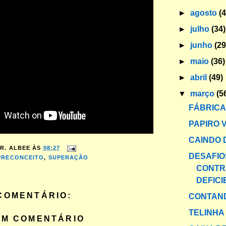
►
agosto
(
►
julho
(34)
►
junho
(29
►
maio
(36)
►
abril
(49)
▼
março
(5
FÁBRICA
PAPIRO 
CAINDO 
R. ALBEE
ÀS
08:27
DESAFIO
PRECONCEITO
,
SUPERAÇÃO
CONTR
DEFICI
COMENTÁRIO:
CONTAND
TELINHA
UM COMENTÁRIO