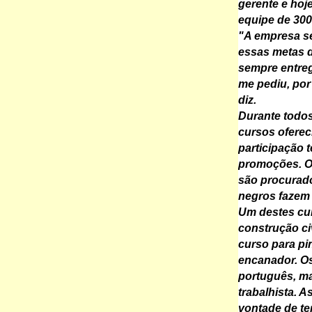
gerente e hoj
equipe de 300
"A empresa s
essas metas 
sempre entreg
me pediu, por
diz.
Durante todos
cursos oferec
participação 
promoções. Os
são procurado
negros fazem
Um destes cur
construção ci
curso para pin
encanador. O
português, ma
trabalhista. A
vontade de te