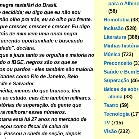
para o Albin
 negra rastafári do Brasil.
(58)
 decidida; eu digo que eu não sou
 não olho pra trás, eu só olho pra frente.
Homofobia
(38
re crescer, crescer e crescer. Eu digo
Inclusão
(528)
trás de mim vem uma onda negra
Literatura
(386)
querendo oportunidade e buscando
Minhas históri
dade", declara.
Música
(723)
que a juíza tanto se orgulha é maioria no
ndo o IBGE, negros são os que se
Preconceito
(3
os ou pardos - eles também são maioria
Saúde e Bem E
dades como Rio de Janeiro, Belo
Superação
(46
cife e Salvador.
táticas de sob
édia, menos do que brancos, têm
albina
(33)
 ao estudo, mas têm também milhares,
stórias de superação, de gente que
Teatro
(59)
para melhorar esses números.
Tecnologia
(17
ntana está há 27 anos no mercado de
TV
(715)
eçou como fiscal de caixa de
Visão
(232)
. Passou a chefe de seção, depois