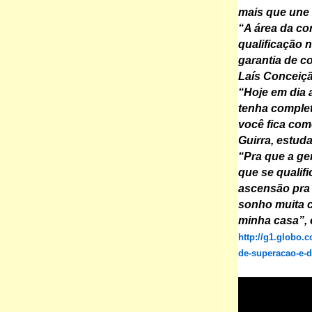
mais que une
“A área da co
qualificação 
garantia de c
Laís Conceiçã
“Hoje em dia
tenha complet
você fica com
Guirra, estuda
“Pra que a ge
que se qualif
ascensão pra 
sonho muita c
minha casa”, 
http://g1.globo.c
de-superacao-e-d