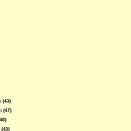
o
(43)
ro
(47)
(46)
o
(43)