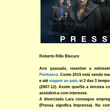
Roberto Rillo Bíscaro
Ano passad
o, resenhei a minissé
Penhasco
. Como 2015 está sendo ma
e até
viagem ao país
, vi 2 das 3 temp
(2007-12). Assim que/Se a terceira cr
assistirei-a com interesse.
A divorciada Lara consegue empreg
(Pressa significa Imprensa). No com