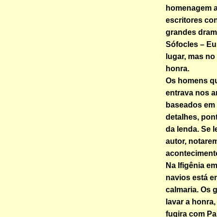
homenagem a 
escritores con
grandes drama
Sófocles – Eu
lugar, mas no
honra.
Os homens qu
entrava nos a
baseados em 
detalhes, pon
da lenda. Se 
autor, notare
acontecimento
Na Ifigênia e
navios está e
calmaria. Os 
lavar a honra
fugira com Par