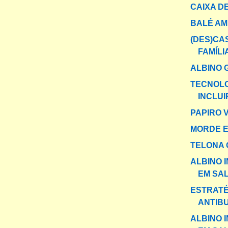
CAIXA DE
BALÉ A
(DES)CA
FAMÍLI
ALBINO 
TECNOLO
INCLUI
PAPIRO 
MORDE 
TELONA 
ALBINO 
EM SAL
ESTRATÉ
ANTIB
ALBINO 