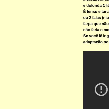
e dolorida Cli
É tenso e tor
ou 2 falas (mu
farpa que não
não faria o m
Se você lê in
adaptação no