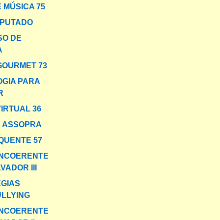
 MÚSICA 75
MPUTADO
SO DE
A
GOURMET 73
GIA PARA
R
VIRTUAL 36
E ASSOPRA
QUENTE 57
INCOERENTE
VADOR III
GIAS
ULLYING
INCOERENTE