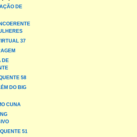
AÇÃO DE
INCOERENTE
MULHERES
VIRTUAL 37
RAGEM
 DE
NTE
QUENTE 58
LÉM DO BIG
MO CUNA
ING
IVO
 QUENTE 51