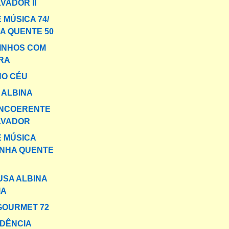
VADOR II
 MÚSICA 74/
A QUENTE 50
INHOS COM
RA
NO CÉU
 ALBINA
INCOERENTE
LVADOR
E MÚSICA
INHA QUENTE
USA ALBINA
IA
GOURMET 72
DÊNCIA