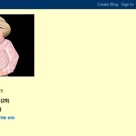
ES
(29)
)
nte em