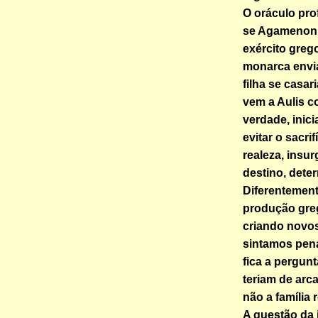
O oráculo pro
se Agamenon,
exército grego
monarca envia
filha se casar
vem a Aulis co
verdade, inic
evitar o sacr
realeza, insu
destino, dete
Diferentemen
produção greg
criando novo
sintamos pena
fica a pergun
teriam de arc
não a família 
A questão da 