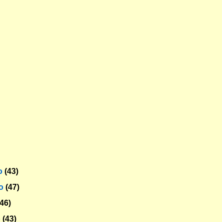
o
(43)
ro
(47)
(46)
o
(43)