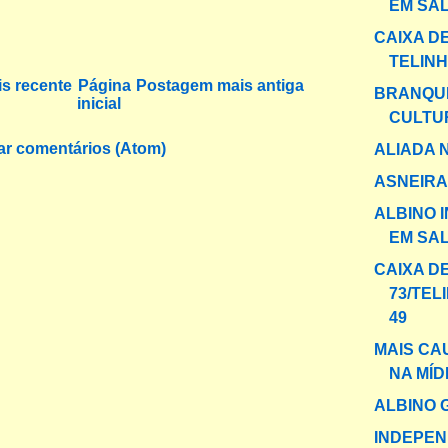
EM SAL
CAIXA DE
TELINH
s recente
Página
Postagem mais antiga
BRANQU
inicial
CULTU
ar comentários (Atom)
ALIADA 
ASNEIRA
ALBINO 
EM SA
CAIXA D
73/TEL
49
MAIS CA
NA MÍD
ALBINO 
INDEPEN