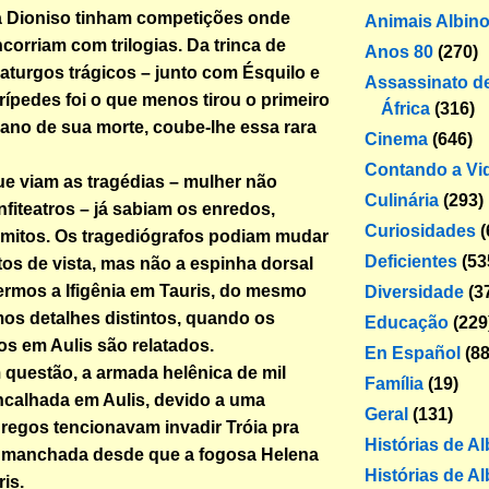
Dioniso tinham competições onde
Animais Albin
corriam com trilogias. Da trinca de
Anos 80
(270)
turgos trágicos – junto com Ésquilo e
Assassinato de
rípedes foi o que menos tirou o primeiro
África
(316)
 ano de sua morte, coube-lhe essa rara
Cinema
(646)
Contando a Vi
e viam as tragédias – mulher não
Culinária
(293)
nfiteatros – já sabiam os enredos,
Curiosidades
(
mitos. Os tragediógrafos podiam mudar
Deficientes
(53
tos de vista, mas não a espinha dorsal
lermos a Ifigênia em Tauris, do mesmo
Diversidade
(3
mos detalhes distintos, quando os
Educação
(229
s em Aulis são relatados.
En Español
(88
m questão, a armada helênica de mil
Família
(19)
ncalhada em Aulis, devido a uma
Geral
(131)
gregos tencionavam invadir Tróia pra
Histórias de A
, manchada desde que a fogosa Helena
Histórias de Al
is.