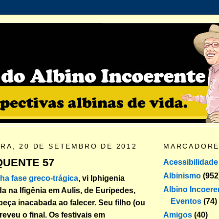
IRA, 20 DE SETEMBRO DE 2012
MARCADOR
QUENTE 57
Acessibilidade
Albinismo
(952
ha fase greco-trágica
, vi Iphigenia
Albino Incoere
a na Ifigênia em Aulis, de Eurípedes,
Eventos
(74)
peça inacabada ao falecer. Seu filho (ou
Amigos
(40)
eveu o final. Os festivais em