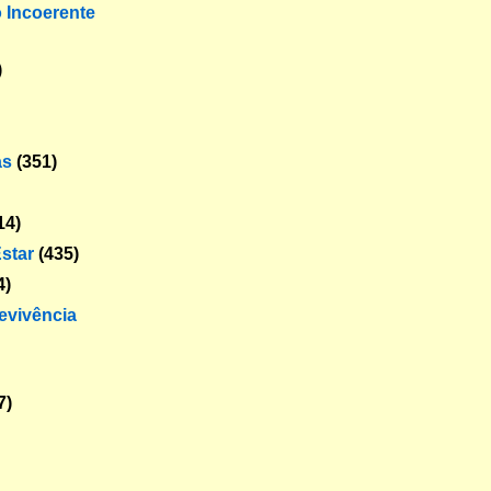
o Incoerente
)
as
(351)
14)
star
(435)
4)
revivência
7)