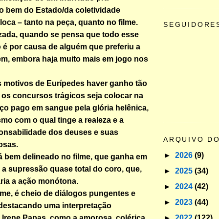
o bem do Estado/da coletividade
oca – tanto na peça, quanto no filme.
SEGUIDORE
vizada, quando se pensa que todo esse
o é por causa de alguém que preferiu a
em, embora haja muito mais em jogo nos
 motivos de Eurípedes haver ganho tão
os concursos trágicos seja colocar na
eço pago em sangue pela glória helênica,
smo com o qual tinge a realeza e a
ponsabilidade dos deuses e suas
ARQUIVO D
osas.
►
2026
(9)
á bem delineado no filme, que ganha em
 a supressão quase total do coro, que,
►
2025
(34)
aria a ação monótona.
►
2024
(42)
ilme, é cheio de diálogos pungentes e
►
2023
(44)
destacando uma interpretação
►
2022
(122)
 Irene Papas, como a amorosa, colérica