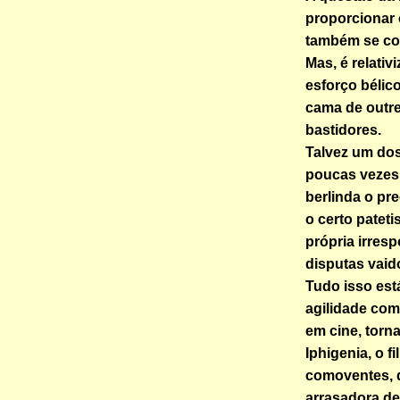
proporcionar 
também se col
Mas, é relati
esforço bélic
cama de outr
bastidores.
Talvez um dos
poucas vezes 
berlinda o pr
o certo pateti
própria irres
disputas vaid
Tudo isso est
agilidade com
em cine, torn
Iphigenia, o f
comoventes, 
arrasadora de