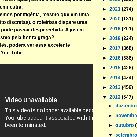
temnestra.
►
2021
(274)
cemos por Ifigênia, mesmo que em uma
►
2020
(181)
ito discretas), o roteirista dispare uma
►
2019
(261)
 pode passar despercebida. A jovem
esmo pela honra grega?
►
2018
(324)
glês, poderá ver essa excelente
►
2017
(368)
 You Tube:
►
2016
(388)
►
2015
(426)
►
2014
(424)
►
2013
(459)
▼
2012
(547)
►
dezembr
►
novemb
►
outubro
▼
setembr