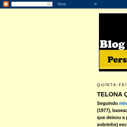
QUINTA-FE
TELONA 
Seguindo
min
(1977), basead
que deixou a 
sobrinho) escr