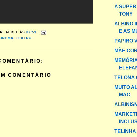
A SUPER
TONY
ALBINO 
E AS 
R. ALBEE
ÀS
07:59
CINEMA
,
TEATRO
PAPIRO 
MÃE CO
MEMÓRIA
COMENTÁRIO:
ELEFA
UM COMENTÁRIO
TELONA 
MUITO A
MAC
ALBINIS
MARKET
INCLUS
TELINHA