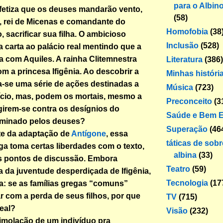
para o Albin
fetiza que os deuses mandarão vento,
(58)
 rei de Micenas e comandante do
Homofobia
(38
, sacrificar sua filha. O ambicioso
Inclusão
(528)
 carta ao palácio real mentindo que a
ia com Aquiles. A rainha Clitemnestra
Literatura
(386)
m a princesa Ifigênia. Ao descobrir a
Minhas históri
ia-se uma série de ações destinadas a
Música
(723)
ifício, mas, podem os mortais, mesmo a
Preconceito
(3
rgirem-se contra os desígnios do
Saúde e Bem E
rminado pelos deuses?
Superação
(46
te da adaptação de
Antígone
, essa
táticas de sob
a toma certas liberdades com o texto,
albina
(33)
s pontos de discussão. Embora
Teatro
(59)
 da juventude desperdiçada de Ifigênia,
Tecnologia
(17
ta: se as famílias gregas “comuns”
ar com a perda de seus filhos, por que
TV
(715)
real?
Visão
(232)
imolação de um indivíduo pra