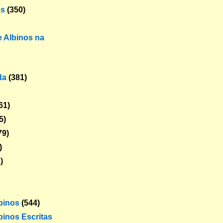
os
(350)
 Albinos na
da
(381)
61)
5)
79)
)
)
lbinos
(544)
binos Escritas