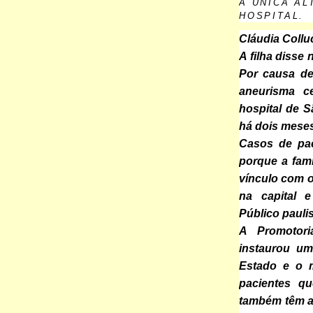
A ÚNICA AL
HOSPITAL.
Cláudia Collu
A filha disse 
Por causa de
aneurisma c
hospital de 
há dois meses
Casos de pa
porque a fam
vínculo com 
na capital 
Público paulis
A Promotor
instaurou um
Estado e o m
pacientes q
também têm ac