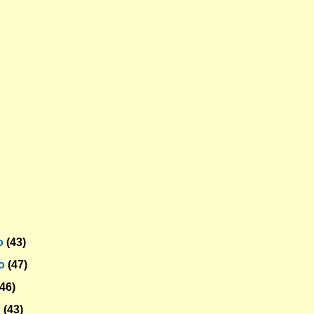
o
(43)
ro
(47)
(46)
o
(43)