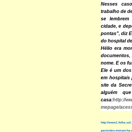
Nesses caso
trabalho de d
se lembrem
cidade, e dep
pontas", diz E
do hospital d
Hélio era mo
documentos, n
nome. E os fu
Ele é um dos
em hospitais
site da Secr
alguém que
casa:
http://w
mepage/acesso
http://www1.folha.uol
pacientes-moram-ha-a