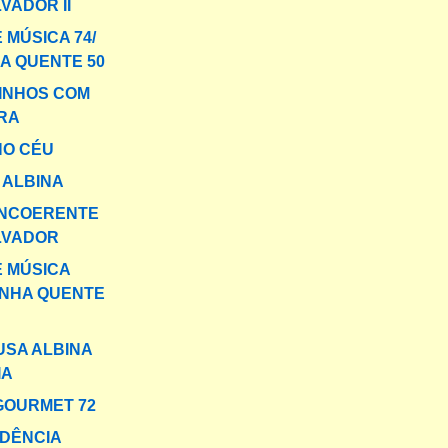
VADOR II
 MÚSICA 74/
A QUENTE 50
INHOS COM
RA
NO CÉU
 ALBINA
INCOERENTE
LVADOR
E MÚSICA
INHA QUENTE
USA ALBINA
IA
GOURMET 72
DÊNCIA