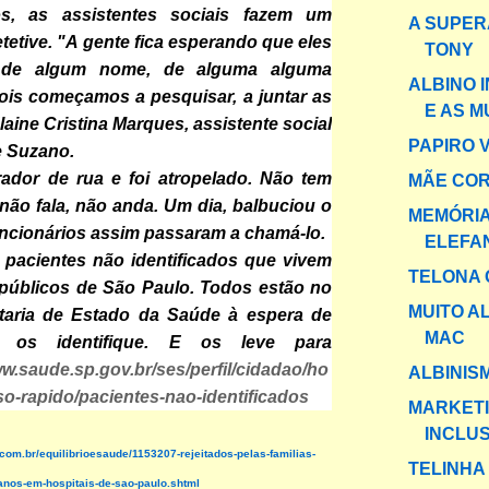
s, as assistentes sociais fazem um
A SUPER
etetive. "A gente fica esperando que eles
TONY
 de algum nome, de alguma alguma
ALBINO 
ois começamos a pesquisar, a juntar as
E AS 
laine Cristina Marques, assistente social
PAPIRO 
e Suzano.
rador de rua e foi atropelado. Não tem
MÃE CO
ão fala, não anda. Um dia, balbuciou o
MEMÓRIA
ncionários assim passaram a chamá-lo.
ELEFA
 pacientes não identificados que vivem
TELONA 
 públicos de São Paulo. Todos estão no
MUITO A
etaria de Estado da Saúde à espera de
MAC
 os identifique. E os leve para
ww.saude.sp.gov.br/ses/perfil/cidadao/ho
ALBINIS
-rapido/pacientes-nao-identificados
MARKET
INCLUS
.com.br/equilibrioesaude/1153207-rejeitados-pelas-familias-
TELINHA
nos-em-hospitais-de-sao-paulo.shtml