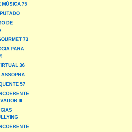
 MÚSICA 75
MPUTADO
SO DE
A
GOURMET 73
GIA PARA
R
VIRTUAL 36
E ASSOPRA
QUENTE 57
INCOERENTE
VADOR III
GIAS
ULLYING
INCOERENTE