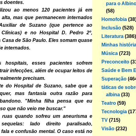
 doentes.
para o Albin
alizou ao menos 120 pacientes já em
(58)
 alta, mas que permanecem internados
Homofobia
(38
Auxiliar de Suzano (que pertence ao
Inclusão
(528)
 Clínicas) e no Hospital D. Pedro 2º,
Literatura
(386)
ta Casa de São Paulo. Eles somam quase
Minhas históri
de internados.
Música
(723)
Preconceito
(3
 hospitais, esses pacientes sofrem
Saúde e Bem E
trair infecções, além de ocupar leitos de
realmente precisam.
Superação
(46
te do Hospital de Suzano, sabe que a
táticas de sob
quer, mas fantasia outra razão para
albina
(33)
 abandono. "Minha filha pensa que eu
Teatro
(59)
isso que não veio me buscar."
Tecnologia
(17
s ruas quando sofreu um aneurisma e
TV
(715)
equelas: lado direito paralisado,
Visão
(232)
fala e confusão mental. O caso está no