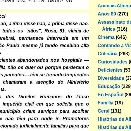
TERNATIVA É CONTINUAR NO
Animais Albin
Anos 80
(270)
cci
Assassinato de
não, a irmã disse não, a prima disse não.
África
(316)
 todos os "nãos", Rosa, 61, vítima de
Cinema
(646)
erebral, permanece internada em um
São Paulo mesmo já tendo recebido alta
Contando a Vi
.
Culinária
(293)
cientes abandonados nos hospitais —
Curiosidades
(
ília não os quer ou porque perderam o
Deficientes
(53
os parentes— têm se tornado frequentes
Diversidade
(3
e chamaram a atenção do Ministério
Educação
(229
ta.
En Español
(88
ia dos Direitos Humanos do Idoso
Família
(19)
 inquérito civil em que solicita que o
Geral
(131)
unicípio criem serviços para acolher
ue não têm para onde ir. Promotores
Histórias de A
ionado judicialmente famílias para que
Histórias de Al