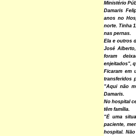
Ministério Púb
Damaris Feli
anos no Hosp
norte. Tinha 
nas pernas.
Ela e outros d
José Albert
foram deix
enjeitados", 
Ficaram em u
transferidos 
"Aqui não me
Damaris.
No hospital c
têm família.
"É uma situa
paciente, me
hospital. Não