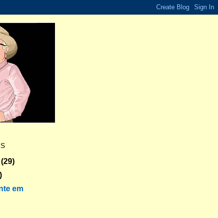
ES
(29)
)
nte em