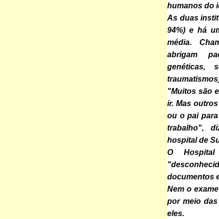
humanos do i
As duas insti
94%) e há um
média. Cham
abrigam pa
genéticas, 
traumatismos)
"Muitos são 
ir. Mas outro
ou o pai par
trabalho", d
hospital de S
O Hospita
"desconheci
documentos e 
Nem o exame d
por meio das
eles.