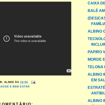
CAIXA DE
BALÉ A
(DES)CA
FAMÍLI
ALBINO 
TECNOLO
INCLUI
PAPIRO 
MORDE 
TELONA 
ALBINO 
EM SAL
R. ALBEE
ÀS
16:05
SAÚDE E BEM ESTAR
ESTRATÉ
ANTIB
ALBINO 
COMENTÁRIO: