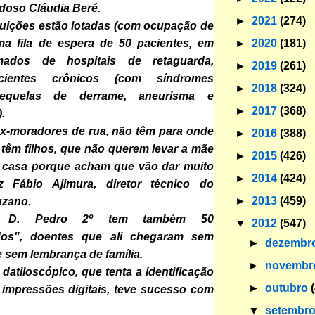
doso Cláudia Beré.
►
2021
(274)
tuições estão lotadas (com ocupação de
a fila de espera de 50 pacientes, em
►
2020
(181)
ados de hospitais de retaguarda,
►
2019
(261)
cientes crônicos (com síndromes
►
2018
(324)
sequelas de derrame, aneurisma e
►
2017
(368)
.
ex-moradores de rua, não têm para onde
►
2016
(388)
s têm filhos, que não querem levar a mãe
►
2015
(426)
a casa porque acham que vão dar muito
►
2014
(424)
iz Fábio Ajimura, diretor técnico do
►
2013
(459)
uzano.
l D. Pedro 2º tem também 50
▼
2012
(547)
dos", doentes que ali chegaram sem
►
dezembr
sem lembrança de família.
►
novemb
atiloscópico, que tenta a identificação
►
outubro
 impressões digitais, teve sucesso com
▼
setembr