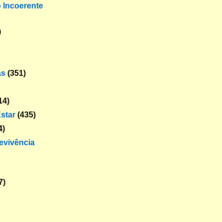
o Incoerente
)
as
(351)
14)
star
(435)
4)
revivência
7)