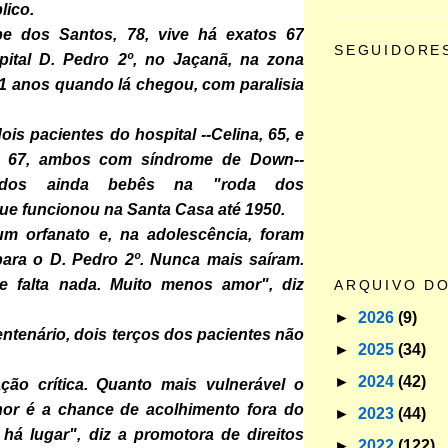
lico.
pe dos Santos, 78, vive há exatos 67
SEGUIDORE
ital D. Pedro 2º, no Jaçanã, na zona
11 anos quando lá chegou, com paralisia
ois pacientes do hospital --Celina, 65, e
o, 67, ambos com síndrome de Down--
ados ainda bebês na "roda dos
que funcionou na Santa Casa até 1950.
m orfanato e, na adolescência, foram
para o D. Pedro 2º. Nunca mais saíram.
 falta nada. Muito menos amor", diz
ARQUIVO D
►
2026
(9)
entenário, dois terços dos pacientes não
►
2025
(34)
►
2024
(42)
ção crítica. Quanto mais vulnerável o
nor é a chance de acolhimento fora do
►
2023
(44)
 há lugar", diz a promotora de direitos
►
2022
(122)