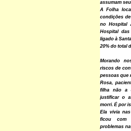
assumam seus
A Folha loc
condições de
no Hospital 
Hospital das
ligado à San
20% do total 
Morando nos
riscos de con
pessoas que 
Rosa, pacien
filha não a 
justificar o
morri. É por 
Ela vivia na
ficou com s
problemas na 