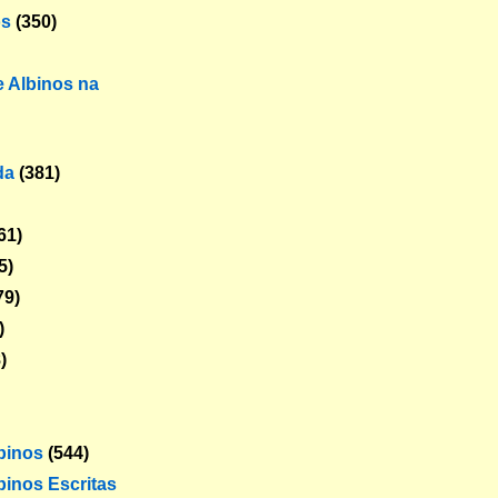
os
(350)
 Albinos na
da
(381)
61)
5)
79)
)
)
lbinos
(544)
binos Escritas