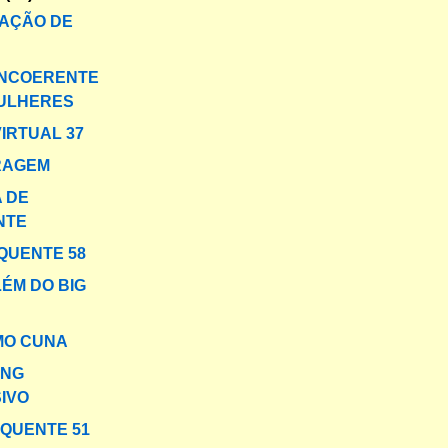
AÇÃO DE
INCOERENTE
MULHERES
VIRTUAL 37
RAGEM
 DE
NTE
QUENTE 58
LÉM DO BIG
MO CUNA
ING
IVO
 QUENTE 51