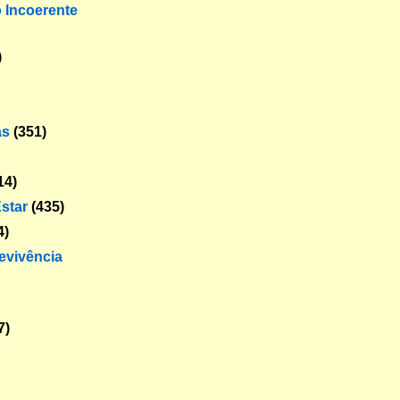
o Incoerente
)
as
(351)
14)
star
(435)
4)
revivência
7)