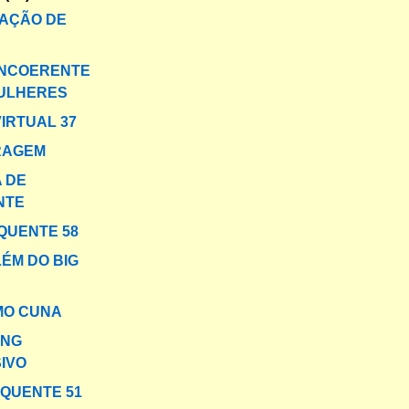
AÇÃO DE
INCOERENTE
MULHERES
VIRTUAL 37
RAGEM
 DE
NTE
QUENTE 58
LÉM DO BIG
MO CUNA
ING
IVO
 QUENTE 51