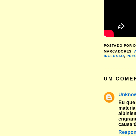
POSTADO POR
D
MARCADORES:
INCLUSÃO
,
PRE
UM COME
Unkno
Eu que 
mater
albini
engran
causa 
Respon