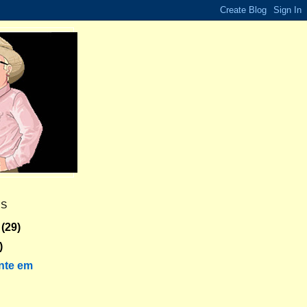
ES
(29)
)
nte em