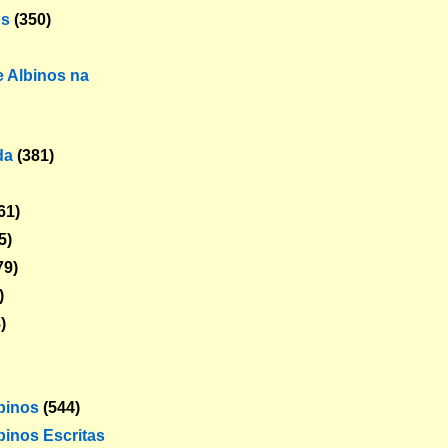
os
(350)
 Albinos na
da
(381)
61)
5)
79)
)
)
lbinos
(544)
binos Escritas