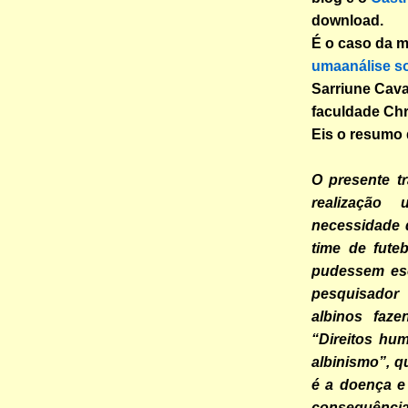
download.
É o caso da 
umaanálise so
Sarriune Cava
faculdade Chr
Eis o resumo 
O presente t
realização
necessidade 
time de fute
pudessem esc
pesquisador
albinos faze
“Direitos hu
albinismo”, q
é a doença e
consequências