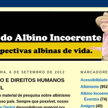
IRA, 6 DE SETEMBRO DE 2012
MARCADOR
MO E DIREITOS HUMANOS
Acessibilidade
Albinismo
(952
IL
Albino Incoere
 material de pesquisa sobre albinismo
Eventos
(74)
so país. Sempre que possível, nosso
Amigos
(40)
o Digital
disponibilizam material pra