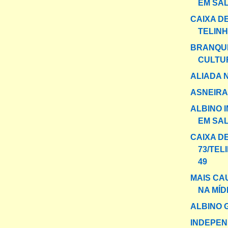
EM SAL
CAIXA DE
TELINH
BRANQU
CULTU
ALIADA 
ASNEIRA
ALBINO 
EM SA
CAIXA D
73/TEL
49
MAIS CA
NA MÍD
ALBINO 
INDEPEN