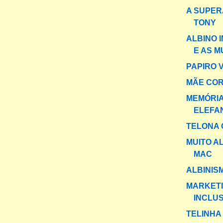
A SUPER
TONY
ALBINO 
E AS 
PAPIRO 
MÃE CO
MEMÓRIA
ELEFA
TELONA 
MUITO A
MAC
ALBINIS
MARKET
INCLUS
TELINHA