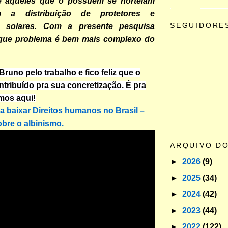
e aqueles que o possuem se norteiam
 a distribuição de protetores e
SEGUIDORE
s solares. Com a presente pesquisa
que problema é bem mais complexo do
runo pelo trabalho e fico feliz que o
ntribuído pra sua concretização. É pra
mos aqui!
ra baixar Direitos humanos no Brasil –
bre o albinismo.
ARQUIVO D
►
2026
(9)
►
2025
(34)
►
2024
(42)
►
2023
(44)
►
2022
(122)