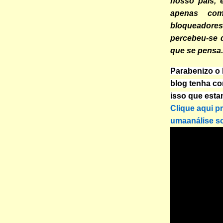
nosso país, 
apenas com
bloqueadore
percebeu-se 
que se pensa.
Parabenizo o B
blog tenha co
isso que esta
Clique aqui p
umaanálise so