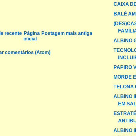
CAIXA DE
BALÉ A
(DES)CA
FAMÍLI
s recente
Página
Postagem mais antiga
inicial
ALBINO 
TECNOLO
ar comentários (Atom)
INCLUI
PAPIRO 
MORDE 
TELONA 
ALBINO 
EM SAL
ESTRATÉ
ANTIB
ALBINO 