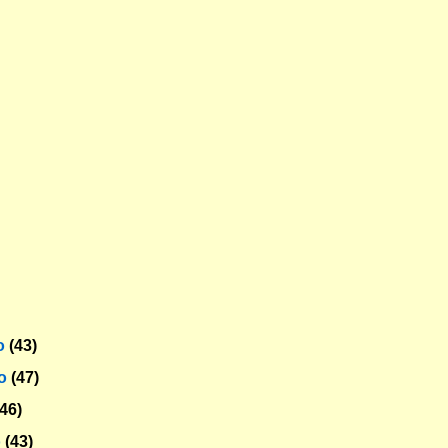
o
(43)
ro
(47)
(46)
o
(43)