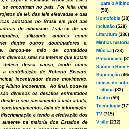
para o Albin
 se encontram no país. Foi feita uma
(58)
rojetos de lei, das leis efetivadas e das
Homofobia
(38
blicas adotadas no Brasil em prol das
Inclusão
(528)
adoras de albinismo. Trata-se de um
Literatura
(386)
iográfico, utilizando autores como
Minhas históri
rlet dentre outros doutrinadores e,
ente, lançou-se mão de conteúdos
Música
(723)
m diversos sites na internet que tratam
Preconceito
(3
 defesa dessa causa, tendo como
Saúde e Bem E
l a contribuição de Roberto Bíscaro,
Superação
(46
incipal incentivador desse movimento,
táticas de sob
og Albino Incoerente. Ao final, pode-se
albina
(33)
 são diversos os desafios enfrentados
Teatro
(59)
 desde o seu nascimento à vida adulta,
Tecnologia
(17
constrangimentos, falta de informação,
TV
(715)
 discriminação e tendo a efetivação dos
Visão
(232)
s ausente na maioria dos Estados de