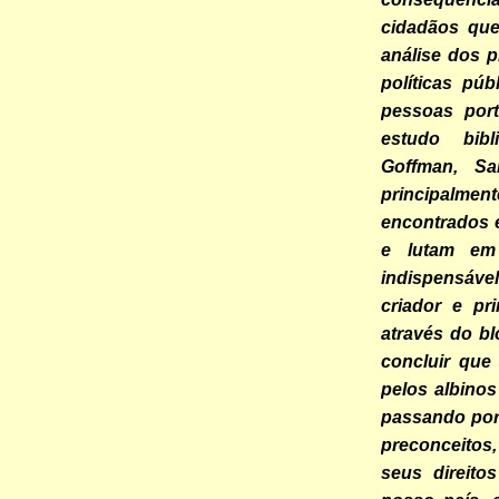
cidadãos que
análise dos p
políticas pú
pessoas port
estudo bibl
Goffman, Sa
principalm
encontrados e
e lutam em
indispensáve
criador e pr
através do bl
concluir que
pelos albinos
passando por 
preconceitos,
seus direito