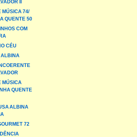
VADOR II
 MÚSICA 74/
A QUENTE 50
INHOS COM
RA
NO CÉU
 ALBINA
INCOERENTE
LVADOR
E MÚSICA
INHA QUENTE
USA ALBINA
IA
GOURMET 72
DÊNCIA