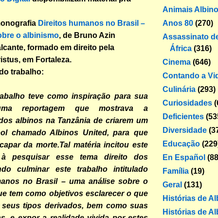
Animais Albin
Anos 80
(270)
monografia
Direitos humanos no Brasil –
bre o albinismo
,
de Bruno Azin
Assassinato de
lcante, formado em direito pela
África
(316)
istus, em Fortaleza.
Cinema
(646)
do trabalho:
Contando a Vi
Culinária
(293)
rabalho teve como inspiração para sua
Curiosidades
(
 uma reportagem que mostrava a
Deficientes
(53
dos albinos na Tanzânia de criarem um
Diversidade
(3
bol chamado Albinos United, para que
Educação
(229
apar da morte.Tal matéria incitou este
 à pesquisar esse tema direito dos
En Español
(88
ndo culminar este trabalho intitulado
Família
(19)
manos no Brasil – uma análise sobre o
Geral
(131)
ue tem como objetivos esclarecer o que
Histórias de A
 seus tipos derivados, bem como suas
Histórias de Al
, e expor a realidade vivida por estes