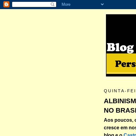
QUINTA-FE
ALBINIS
NO BRAS
Aos poucos, o
cresce em nos
blog e o
Castr