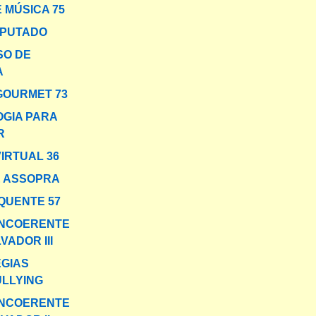
 MÚSICA 75
MPUTADO
SO DE
A
GOURMET 73
GIA PARA
R
VIRTUAL 36
E ASSOPRA
QUENTE 57
INCOERENTE
VADOR III
GIAS
ULLYING
INCOERENTE