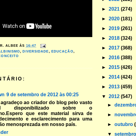
►
2021
(274)
►
2020
(181)
►
2019
(261)
►
2018
(324)
R. ALBEE
ÀS
16:47
►
2017
(368)
ALBINISMO
,
DIVERSIDADE
,
EDUCAÇÃO
,
CONCEITO
►
2016
(388)
►
2015
(426)
►
2014
(424)
NTÁRIO:
►
2013
(459)
wn
9 de setembro de 2012 às 00:25
▼
2012
(547)
agradeço ao criador do blog pelo vasto
►
dezembr
ial disponibilizado sobre o
smo.Espero que este material sirva de
►
novemb
decimento e esclarecimento para uma
►
outubro
tão menosprezada em nosso país.
der
▼
setembr