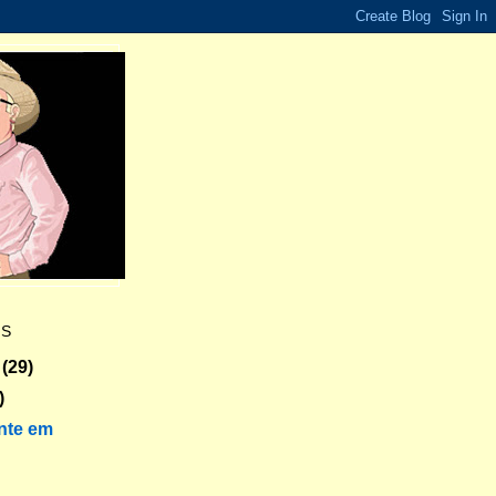
ES
(29)
)
nte em