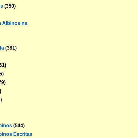
os
(350)
 Albinos na
da
(381)
61)
5)
79)
)
)
lbinos
(544)
binos Escritas