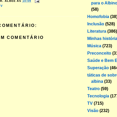
R. ALBEE
ÀS
10:09
para o Albin
TV
(58)
Homofobia
(38
Inclusão
(528)
COMENTÁRIO:
Literatura
(386)
UM COMENTÁRIO
Minhas históri
Música
(723)
Preconceito
(3
Saúde e Bem E
Superação
(46
táticas de sob
albina
(33)
Teatro
(59)
Tecnologia
(17
TV
(715)
Visão
(232)