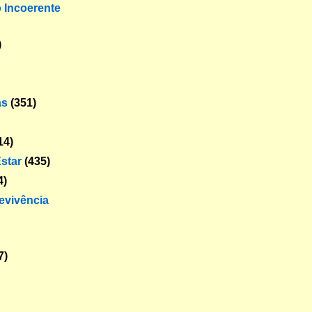
o Incoerente
)
as
(351)
14)
star
(435)
4)
revivência
7)