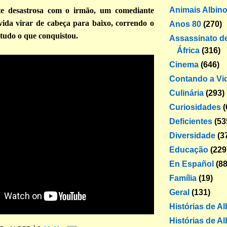
Animais Albin
e desastrosa com o irmão, um comediante
vida virar de cabeça para baixo, correndo o
Anos 80
(270)
 tudo o que conquistou.
Assassinato de
África
(316)
Cinema
(646)
Contando a Vi
Culinária
(293)
Curiosidades
(
Deficientes
(53
Diversidade
(3
Educação
(229
En Español
(88
Família
(19)
Geral
(131)
Histórias de A
Histórias de Al