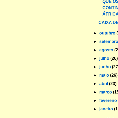
QUE O
CONTI
ÁFRIC
CAIXA DE
►
outubro
►
setembr
►
agosto
(
►
julho
(26)
►
junho
(27
►
maio
(26)
►
abril
(23)
►
março
(1
►
fevereir
►
janeiro
(1