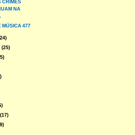
S CRIMES
NUAM NA
A
 MÚSICA 477
(24)
o
(25)
25)
)
5)
o
(17)
9)