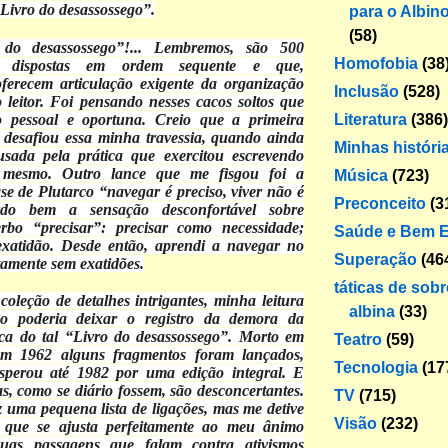
Livro do desassossego”.
para o Albin
(58)
do desassossego”!... Lembremos, são 500
Homofobia
(38
o dispostas em ordem sequente e que,
oferecem articulação exigente da organização
Inclusão
(528)
o leitor. Foi pensando nesses cacos soltos que
Literatura
(386)
o pessoal e oportuna. Creio que a primeira
 desafiou essa minha travessia, quando ainda
Minhas históri
usada pela prática que exercitou escrevendo
i mesmo. Outro lance que me fisgou foi a
Música
(723)
se de Plutarco “navegar é preciso, viver não é
Preconceito
(3
rdo bem a sensação desconfortável sobre
erbo “precisar”: precisar como necessidade;
Saúde e Bem E
exatidão. Desde então, aprendi a navegar no
Superação
(46
amente sem exatidões.
táticas de sob
coleção de detalhes intrigantes, minha leitura
albina
(33)
ão poderia deixar o registro da demora da
ica do tal “Livro do desassossego”. Morto em
Teatro
(59)
em 1962 alguns fragmentos foram lançados,
Tecnologia
(17
sperou até 1982 por uma edição integral. E
s, como se diário fossem, são desconcertantes.
TV
(715)
z uma pequena lista de ligações, mas me detive
Visão
(232)
 que se ajusta perfeitamente ao meu ânimo
duas passagens que falam contra ativismos