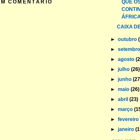
QUE O
UM COMENTÁRIO
CONTI
ÁFRIC
CAIXA DE
►
outubro
►
setembr
►
agosto
(
►
julho
(26)
►
junho
(27
►
maio
(26)
►
abril
(23)
►
março
(1
►
fevereir
►
janeiro
(1