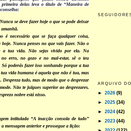
 primeira delas leva o título de “Maneira de
aconselha:
SEGUIDORE
 Nunca se deve fazer hoje o que se pode deixar
m amanhã.
 é necessário que se faça qualquer coisa,
hoje. Nunca penses no que vais fazer. Não o
e a tua vida. Não sejas vivido por ela. Na
 no erro, no gozo e no mal-estar, sê o teu
r. Só poderás fazer isso sonhando porque a tua
 a tua vida humana é aquela que não é tua, mas
... Despreza tudo, mas de modo que o desprezar
ARQUIVO D
omode. Não te julgues superior ao desprezares.
►
2026
(9)
esprezo nobre está nisso.
►
2025
(34)
►
2024
(42)
gem intitulada “A inacção consola de tudo”
►
2023
(44)
 a mensagem anterior e prossegue a lição:
►
2022
(122)