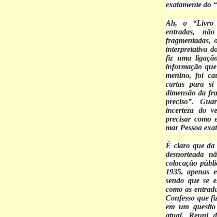
exatamente do “
Ah, o “Livro 
entradas, nã
fragmentadas, 
interpretativa d
fiz uma ligaçã
informação que
menino, foi ca
cartas para s
dimensão da fra
preciso”. Gua
incerteza do v
precisar como 
mar Pessoa exat
É claro que da 
desnorteada n
colocação públ
1935, apenas 
sendo que se e
como as entrada
Confesso que fi
em um quesito
atual. Reuni 