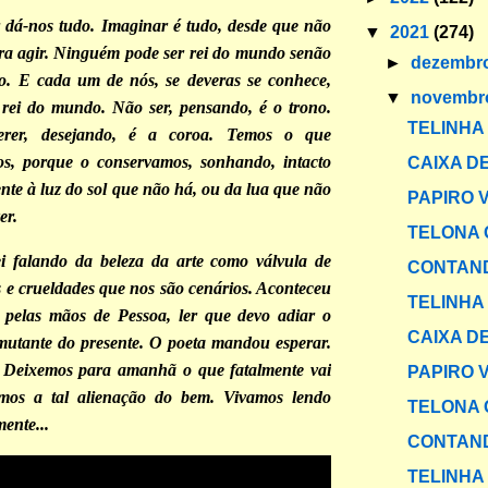
 dá-nos tudo. Imaginar é tudo, desde que não
▼
2021
(274)
ra agir. Ninguém pode ser rei do mundo senão
►
dezembr
. E cada um de nós, se deveras se conhece,
▼
novemb
 rei do mundo. Não ser, pensando, é o trono.
TELINHA
rer, desejando, é a coroa. Temos o que
s, porque o conservamos, sonhando, intacto
CAIXA DE
nte à luz do sol que não há, ou da lua que não
PAPIRO 
er.
TELONA 
i falando da beleza da arte como válvula de
CONTAND
s e crueldades que nos são cenários. Aconteceu
TELINHA
, pelas mãos de Pessoa, ler que devo adiar o
CAIXA DE
mutante do presente. O poeta mandou esperar.
. Deixemos para amanhã o que fatalmente vai
PAPIRO 
amos a tal alienação do bem. Vivamos lendo
TELONA 
mente...
CONTAND
TELINHA