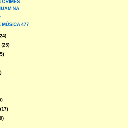
S CRIMES
NUAM NA
A
 MÚSICA 477
(24)
o
(25)
25)
)
5)
o
(17)
9)