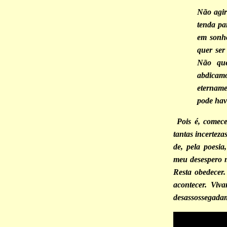
Não agir
tenda pa
em sonho
quer ser
Não que
abdicamo
etername
pode hav
Pois é, comece
tantas incerteza
de, pela poesia
meu desespero 
Resta obedecer
acontecer. Viv
desassossegada