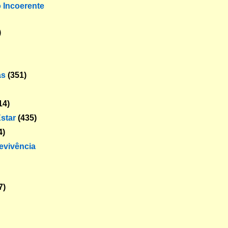
o Incoerente
)
as
(351)
14)
star
(435)
4)
revivência
7)