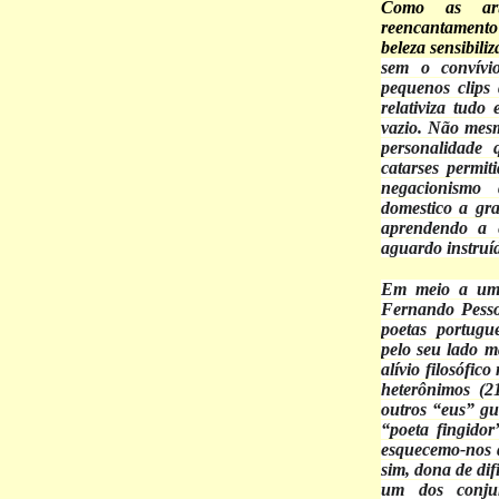
Como as art
reencantamento
beleza sensibili
sem o convívio
pequenos clips
relativiza tudo
vazio. Não mes
personalidade
catarses permit
negacionismo 
domestico a gra
aprendendo a 
aguardo instruí
Em meio a um t
Fernando Pesso
poetas portugu
pelo seu lado 
alívio filosófic
heterônimos (2
outros “eus” g
“poeta fingidor
esquecemo-nos d
sim, dona de dif
um dos conjun