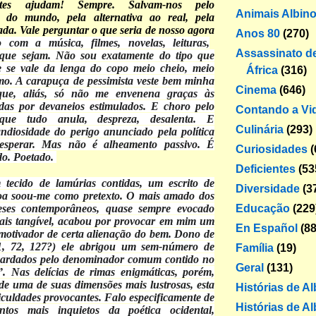
es ajudam! Sempre. Salvam-nos pelo
Animais Albin
 do mundo, pela alternativa ao real, pela
zada. Vale perguntar o que seria de nosso agora
Anos 80
(270)
 com a música, filmes, novelas, leituras,
Assassinato de
 que sejam. Não sou exatamente do tipo que
 e se vale da lenga do copo meio cheio, meio
África
(316)
mo. A carapuça de pessimista veste bem minha
Cinema
(646)
 que, aliás, só não me envenena graças às
idas por devaneios estimulados. E choro pelo
Contando a Vi
que tudo anula, despreza, desalenta. E
Culinária
(293)
ndiosidade do perigo anunciado pela política
esperar. Mas não é alheamento passivo. É
Curiosidades
(
do. Poetado.
Deficientes
(53
ecido de lamúrias contidas, um escrito de
Diversidade
(3
a soou-me como pretexto. O mais amado dos
Educação
(229
eses contemporâneos, quase sempre evocado
mais tangível, acabou por provocar em mim um
En Español
(88
o motivador de certa alienação do bem. Dono de
1, 72, 127?) ele abrigou um sem-número de
Família
(19)
uardados pelo denominador comum contido no
Geral
(131)
”. Nas delícias de rimas enigmáticas, porém,
e uma de suas dimensões mais lustrosas, esta
Histórias de A
iculdades provocantes. Falo especificamente de
Histórias de Al
tos mais inquietos da poética ocidental,