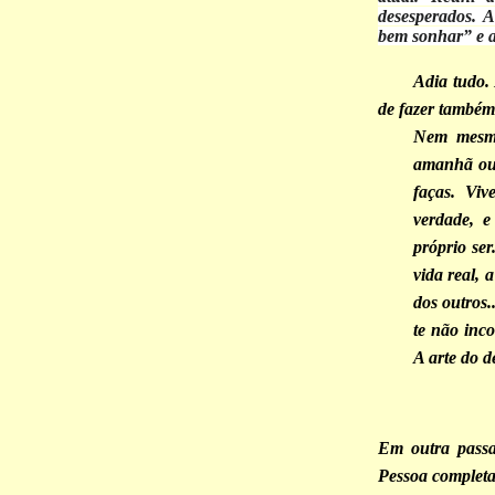
desesperados. A
bem sonhar” e 
Adia tudo.
de fazer també
Nem mesmo
amanhã ou 
faças. Viv
verdade, e
próprio se
vida real,
dos outros
te não inc
A arte do d
Em outra passa
Pessoa completa