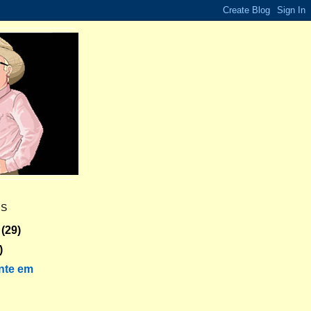
ES
(29)
)
nte em