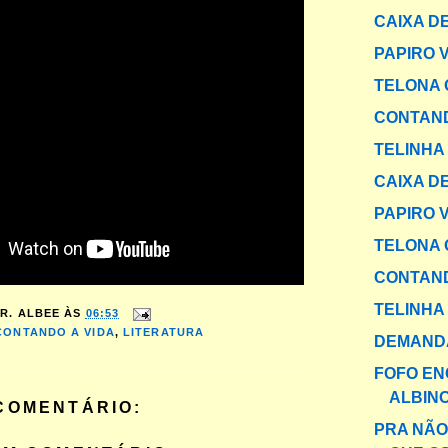
CAIXA DE
PAPIRO 
TELONA 
CONTAND
TELINHA
CAIXA DE
PAPIRO 
TELONA 
CONTAND
TELINHA
R. ALBEE
ÀS
06:53
CONTANDO A VIDA
,
LITERATURA
DEMANDA
FOFO E
ALBIN
COMENTÁRIO:
PRA NÃ