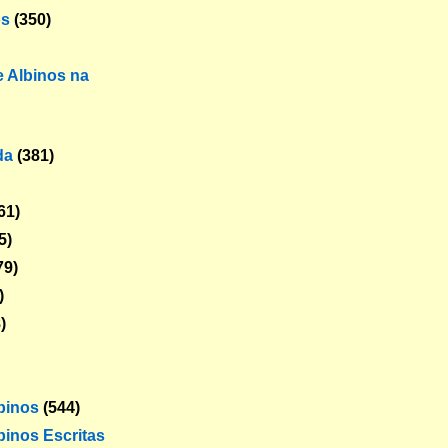
os
(350)
 Albinos na
da
(381)
61)
5)
79)
)
)
lbinos
(544)
binos Escritas