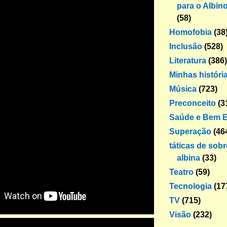
para o Albin
(58)
Homofobia
(38
Inclusão
(528)
Literatura
(386)
Minhas históri
Música
(723)
Preconceito
(3
Saúde e Bem E
Superação
(46
táticas de sob
albina
(33)
Teatro
(59)
Tecnologia
(17
TV
(715)
Visão
(232)