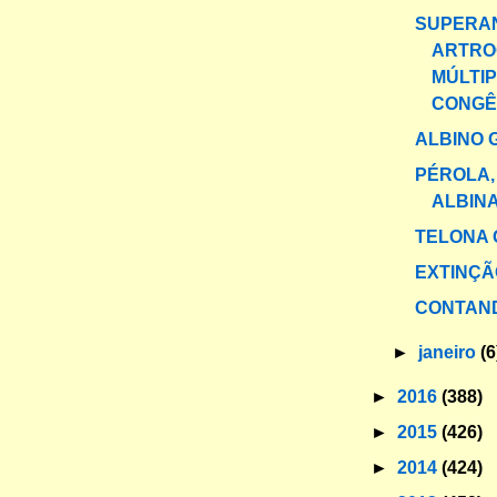
SUPERA
ARTRO
MÚLTI
CONGÊ
ALBINO 
PÉROLA,
ALBIN
TELONA 
EXTINÇÃ
CONTAND
►
janeiro
(6
►
2016
(388)
►
2015
(426)
►
2014
(424)