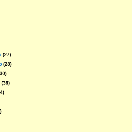
o
(27)
ro
(28)
(30)
o
(36)
34)
)