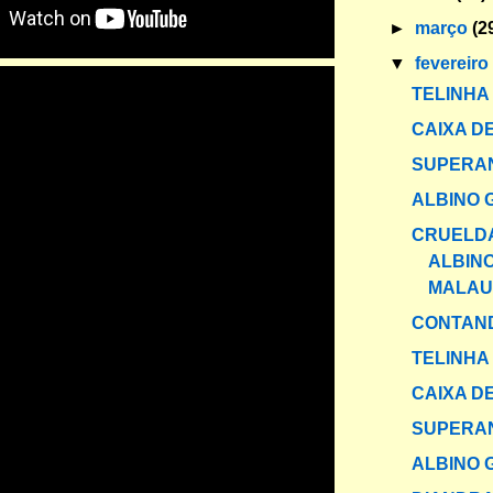
►
março
(2
▼
fevereir
TELINHA
CAIXA DE
SUPERAN
ALBINO 
CRUELD
ALBIN
MALAU
CONTAND
TELINHA
CAIXA DE
SUPERAN
ALBINO 