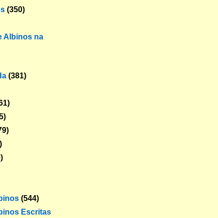
os
(350)
 Albinos na
da
(381)
61)
5)
79)
)
)
lbinos
(544)
binos Escritas