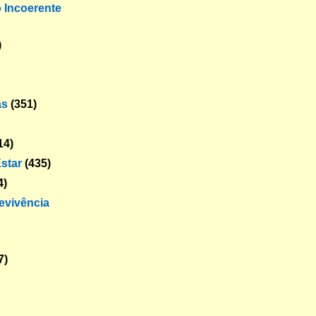
o Incoerente
)
as
(351)
14)
star
(435)
4)
revivência
7)