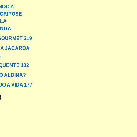
NDO A
GRIPOSE
PLA
NITA
GOURMET 219
 A JACAROA
A
QUENTE 182
O ALBINA?
O A VIDA 177
)