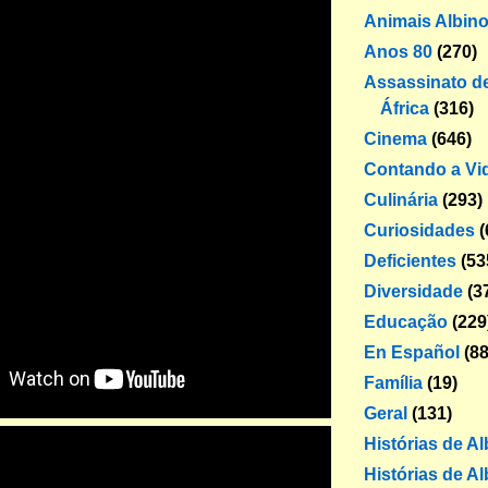
Animais Albin
Anos 80
(270)
Assassinato de
África
(316)
Cinema
(646)
Contando a Vi
Culinária
(293)
Curiosidades
(
Deficientes
(53
Diversidade
(3
Educação
(229
En Español
(88
Família
(19)
Geral
(131)
Histórias de A
Histórias de Al