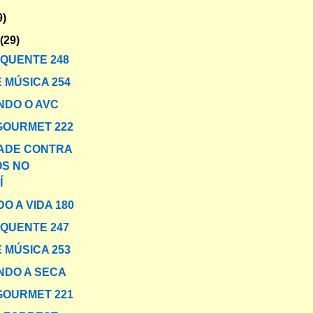
9)
o
(29)
 QUENTE 248
 MÚSICA 254
DO O AVC
GOURMET 222
ADE CONTRA
OS NO
Í
O A VIDA 180
 QUENTE 247
 MÚSICA 253
DO A SECA
GOURMET 221