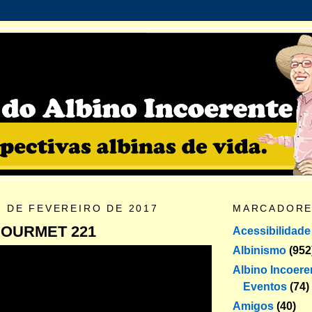
8 DE FEVEREIRO DE 2017
MARCADOR
GOURMET 221
Acessibilidade
Albinismo
(952
Albino Incoere
Eventos
(74)
Amigos
(40)