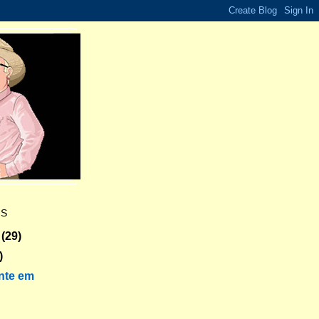
ES
(29)
)
nte em