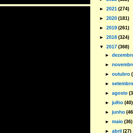
►
2021
(274)
►
2020
(181)
►
2019
(261)
►
2018
(324)
▼
2017
(368)
►
dezembr
►
novemb
►
outubro
►
setembr
►
agosto
(
►
julho
(40)
►
junho
(46
►
maio
(36)
►
abril
(27)