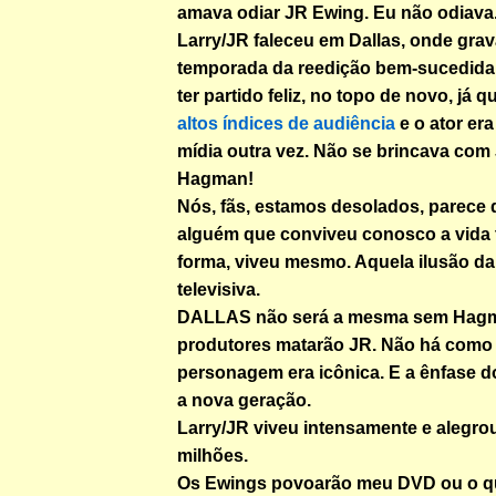
amava odiar JR Ewing. Eu não odiava.
Larry/JR faleceu em Dallas, onde gra
temporada da reedição bem-sucedida 
ter partido feliz, no topo de novo, já 
altos índices de audiência
e o ator er
mídia outra vez. Não se brincava com
Hagman!
Nós, fãs, estamos desolados, parece
alguém que conviveu conosco a vida t
forma, viveu mesmo. Aquela ilusão d
televisiva.
DALLAS não será a mesma sem Hagma
produtores matarão JR. Não há como s
personagem era icônica. E a ênfase 
a nova geração.
Larry/JR viveu intensamente e alegro
milhões.
Os Ewings povoarão meu DVD ou o qu