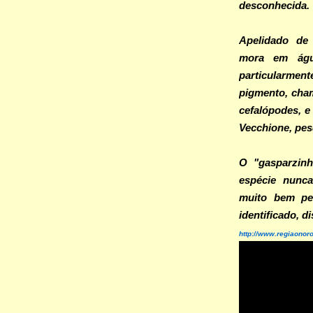
desconhecida.
Apelidado de 
mora em água
particularmen
pigmento, cham
cefalópodes, e
Vecchione, pe
O "gasparzin
espécie nunca
muito bem pe
identificado, d
http://www.regiaonor