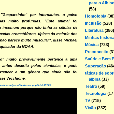
para o Albin
(58)
"Gasparzinho" por internautas, o polvo
Homofobia
(38
s muito profundas. "Este animal foi
Inclusão
(528)
te incomum porque não tinha as células de
Literatura
(386)
adas cromatóforos, típicas da maioria dos
Minhas históri
 não parece muito muscular", disse Michael
Música
(723)
squisador da NOAA.
Preconceito
(3
Saúde e Bem E
ho" muito provavelmente pertence a uma
 antes descrita pelos cientistas, e pode
Superação
(46
rtencer a um gênero que ainda não foi
táticas de sob
isse Vecchione.
albina
(33)
oeste.com/portal/materias.php?id=135769
Teatro
(59)
Tecnologia
(17
TV
(715)
Visão
(232)