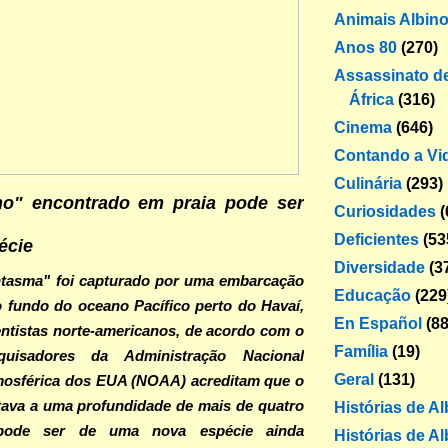
Animais Albin
Anos 80
(270)
Assassinato de
África
(316)
Cinema
(646)
Contando a Vi
Culinária
(293)
no" encontrado em praia pode ser
Curiosidades
(
Deficientes
(53
écie
Diversidade
(3
tasma" foi capturado por uma embarcação
Educação
(229
 fundo do oceano Pacífico perto do Havaí,
En Español
(88
ntistas norte-americanos, de acordo com o
Família
(19)
uisadores da Administração Nacional
Geral
(131)
mosférica dos EUA (NOAA) acreditam que o
tava a uma profundidade de mais de quatro
Histórias de A
 pode ser de uma nova espécie ainda
Histórias de Al