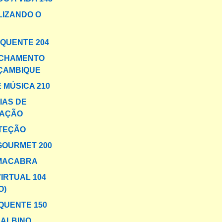
IZANDO O
 QUENTE 204
NCHAMENTO
ÇAMBIQUE
 MÚSICA 210
IAS DE
AÇÃO
TEÇÃO
GOURMET 200
 MACABRA
VIRTUAL 104
O)
QUENTE 150
ALBINO