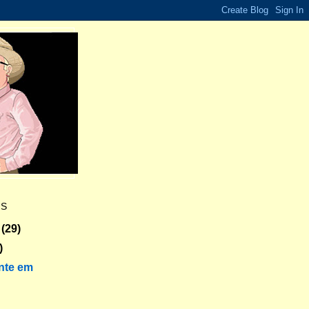
ES
(29)
)
nte em