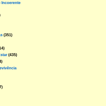
o Incoerente
)
as
(351)
14)
star
(435)
4)
revivência
7)