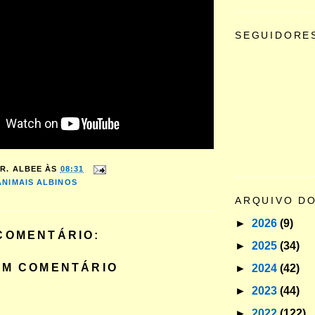
SEGUIDORE
R. ALBEE
ÀS
08:31
ANIMAIS ALBINOS
ARQUIVO D
►
2026
(9)
COMENTÁRIO:
►
2025
(34)
UM COMENTÁRIO
►
2024
(42)
►
2023
(44)
►
2022
(122)