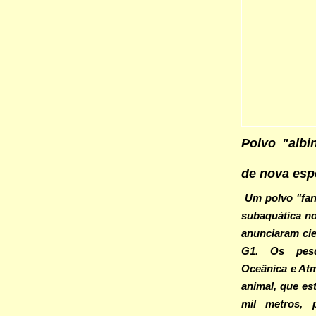
Polvo "albi
de nova esp
Um polvo "fan
subaquática no
anunciaram cie
G1. Os pesq
Oceânica e At
animal, que es
mil metros,