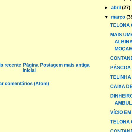
►
abril
(27)
▼
março
(3
TELONA 
MAIS UMA
ALBIN
MOÇAM
CONTAND
s recente
Página
Postagem mais antiga
PÁSCOA
inicial
TELINHA
ar comentários (Atom)
CAIXA DE
DINHEIR
AMBUL
VÍCIO E
TELONA 
CONTAND