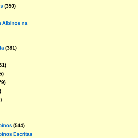
os
(350)
 Albinos na
da
(381)
61)
5)
79)
)
)
lbinos
(544)
binos Escritas