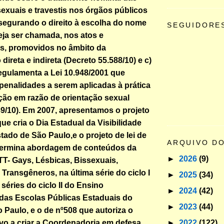
exuais e travestis nos órgãos públicos
segurando o direito à escolha do nome
SEGUIDORE
eja ser chamada, nos atos e
s, promovidos no âmbito da
direta e indireta (Decreto 55.588/10) e c)
egulamenta a Lei 10.948/2001 que
penalidades a serem aplicadas à prática
ção em razão de orientação sexual
89/10). Em 2007, apresentamos o projeto
 que cria o Dia Estadual da Visibilidade
tado de São Paulo,e o projeto de lei de
ARQUIVO D
termina abordagem de conteúdos da
►
2026
(9)
T- Gays, Lésbicas, Bissexuais,
Transgêneros, na última série do ciclo I
►
2025
(34)
séries do ciclo II do Ensino
►
2024
(42)
das Escolas Públicas Estaduais do
►
2023
(44)
 Paulo, e o de nº508 que autoriza o
►
2022
(122)
vo a criar a Coordenadoria em defesa