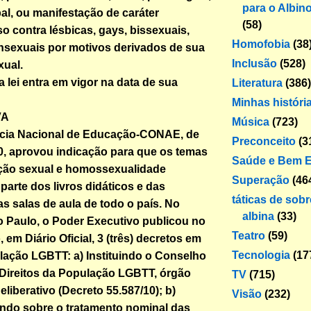
para o Albin
bal, ou manifestação de caráter
(58)
o contra lésbicas, gays, bissexuais,
Homofobia
(38
ransexuais por motivos derivados de sua
Inclusão
(528)
xual.
ta lei entra em vigor na data de sua
Literatura
(386)
Minhas históri
VA
Música
(723)
ncia Nacional de Educação-CONAE, de
Preconceito
(3
, aprovou indicação para que os temas
Saúde e Bem E
ação sexual e homossexualidade
Superação
(46
parte dos livros didáticos e das
táticas de sob
s salas de aula de todo o país. No
albina
(33)
 Paulo, o Poder Executivo publicou no
Teatro
(59)
em Diário Oficial, 3 (três) decretos em
Tecnologia
(17
lação LGBTT: a) Instituindo o Conselho
Direitos da População LGBTT, órgão
TV
(715)
eliberativo (Decreto 55.587/10); b)
Visão
(232)
ndo sobre o tratamento nominal das