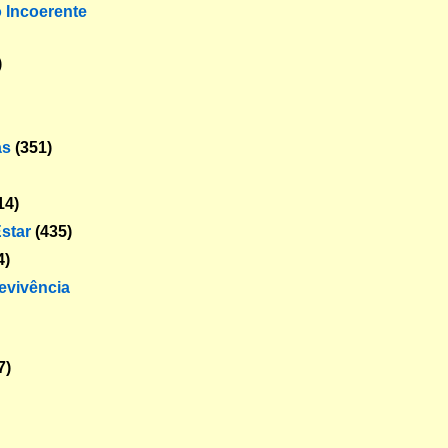
o Incoerente
)
as
(351)
14)
star
(435)
4)
revivência
7)