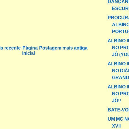
DANÇAN
ESCUR
PROCUR
ALBIN
PORTU
ALBINO 
NO PR
s recente
Página
Postagem mais antiga
inicial
JÔ (YO
ALBINO 
NO DIÁ
GRANDE
ALBINO 
NO PR
JÔ!!
BATE-VO
UM MC N
XVII