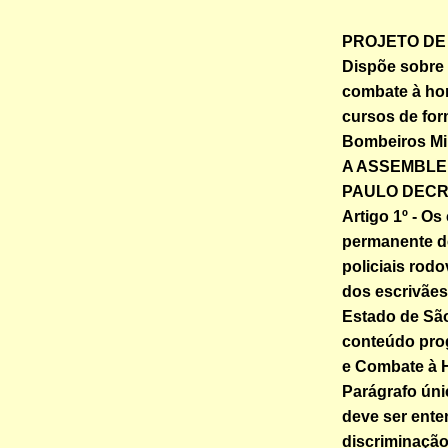
PROJETO DE L
Dispõe sobre 
combate à ho
cursos de form
Bombeiros Mil
A ASSEMBLEI
PAULO DECR
Artigo 1º - Os
permanente de 
policiais rod
dos escrivães
Estado de Sã
conteúdo pro
e Combate à 
Parágrafo únic
deve ser ente
discriminação,