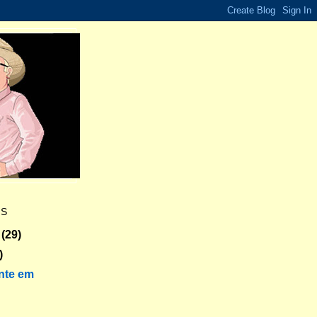
ES
(29)
)
nte em