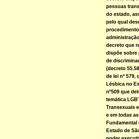
pessoas trans
do estado, as
pelo qual des
procedimento
administração 
decreto que r
dispõe sobre 
de discrimina
(decreto 55.5
de lei nº 579,
Lésbica no Es
nº509 que de
temática LGBT
Transexuais e 
e em todas as 
Fundamental 
Estado de São
poder executi