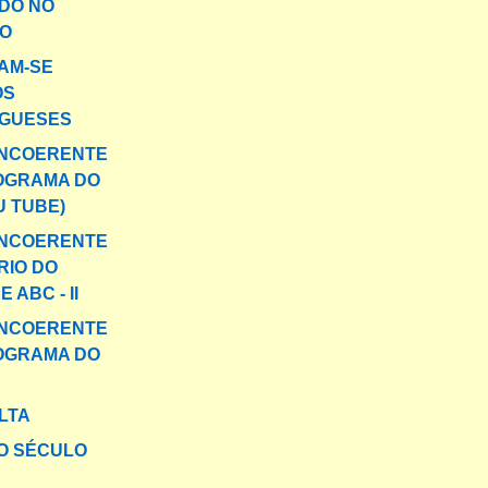
DO NO
O
AM-SE
OS
GUESES
INCOERENTE
OGRAMA DO
U TUBE)
INCOERENTE
RIO DO
 ABC - II
INCOERENTE
OGRAMA DO
LTA
O SÉCULO