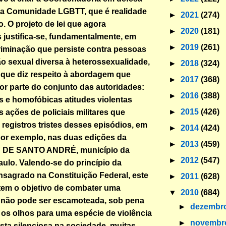
da Comunidade LGBTT, que é realidade
►
2021
(274)
. O projeto de lei que agora
►
2020
(181)
justifica-se, fundamentalmente, em
►
2019
(261)
riminação que persiste contra pessoas
o sexual diversa à heterossexualidade,
►
2018
(324)
que diz respeito à abordagem que
►
2017
(368)
por parte do conjunto das autoridades:
►
2016
(388)
s e homofóbicas atitudes violentas
►
2015
(426)
 ações de policiais militares que
 registros tristes desses episódios, em
►
2014
(424)
por exemplo, nas duas edições da
►
2013
(459)
DE SANTO ANDRÉ, município da
►
2012
(547)
ulo. Valendo-se do princípio da
nsagrado na Constituição Federal, este
►
2011
(628)
i tem o objetivo de combater uma
▼
2010
(684)
e não pode ser escamoteada, sob pena
►
dezembr
os olhos para uma espécie de violência
►
novemb
sta silenciosa na sociedade, muitas