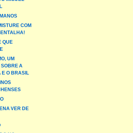
L
RMANOS
MISTURE COM
GENTALHA!
E QUE
E
MO, UM
 SOBRE A
 E O BRASIL
INOS
HENSES
NO
PENA VER DE
O