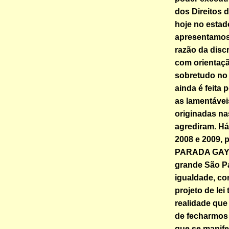
dos Direitos 
hoje no estado
apresentamos 
razão da disc
com orientaçã
sobretudo no 
ainda é feita 
as lamentávei
originadas nas
agrediram. Há
2008 e 2009, 
PARADA GAY 
grande São Pa
igualdade, co
projeto de le
realidade qu
de fecharmos 
que se manife