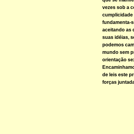
vezes sob a c
cumplicidade 
fundamenta-se
aceitando as 
suas idéias, 
podemos cami
mundo sem pr
orientação se
Encaminhamos
de leis este 
forças juntada