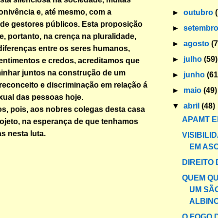
onivência e, até mesmo, com a
►
outubro
de gestores públicos. Esta proposição
►
setembr
, portanto, na crença na pluralidade,
►
agosto
(
diferenças entre os seres humanos,
►
julho
(59)
sentimentos e credos, acreditamos que
nhar juntos na construção de um
►
junho
(61
econceito e discriminação em relação á
►
maio
(49)
xual das pessoas hoje.
▼
abril
(48)
, pois, aos nobres colegas desta casa
APAMT E
projeto, na esperança de que tenhamos
s nesta luta.
VISIBILI
EM AS
DIREITO 
QUEM Q
UM SÃ
ALBIN
O FOGO 