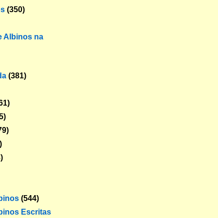
os
(350)
 Albinos na
da
(381)
61)
5)
79)
)
)
lbinos
(544)
binos Escritas