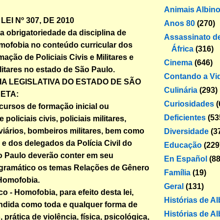
Animais Albin
EI Nº 307, DE 2010
Anos 80
(270)
a obrigatoriedade da disciplina de
Assassinato de
mofobia no conteúdo curricular dos
África
(316)
ação de Policiais Civis e Militares e
Cinema
(646)
itares no estado de São Paulo.
Contando a Vi
A LEGISLATIVA DO ESTADO DE SÃO
Culinária
(293)
ETA:
Curiosidades
(
 cursos de formação inicial ou
Deficientes
(53
policiais civis, policiais militares,
oviários, bombeiros militares, bem como
Diversidade
(3
 e dos delegados da Polícia Civil do
Educação
(229
o Paulo deverão conter em seu
En Español
(88
gramático os temas Relações de Gênero
Família
(19)
Homofobia.
Geral
(131)
o - Homofobia, para efeito desta lei,
Histórias de A
ndida como toda e qualquer forma de
Histórias de Al
 prática de violência, física, psicológica,