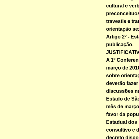
cultural e ver
preconceituos
travestis e t
orientação se
Artigo 2º - Es
publicação.
JUSTIFICATI
A 1º Confere
março de 2010
sobre orient
deverão fazer 
discussões na
Estado de São
mês de março, 
favor da popu
Estadual dos 
consultivo e d
decreto dispo