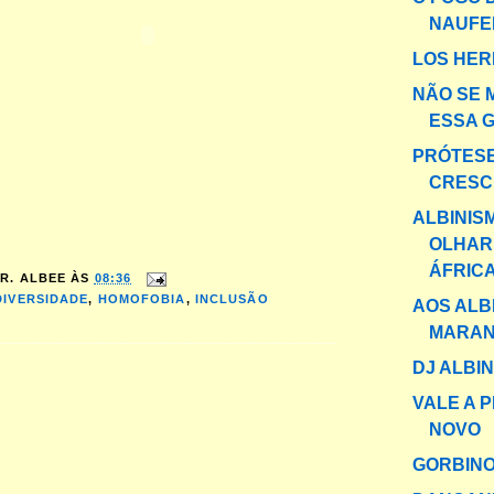
NAUFE
LOS HE
NÃO SE 
ESSA 
PRÓTES
CRESC
ALBINIS
OLHAR
ÁFRICA
R. ALBEE
ÀS
08:36
DIVERSIDADE
,
HOMOFOBIA
,
INCLUSÃO
AOS ALB
MARAN
DJ ALBI
VALE A 
NOVO
GORBIN