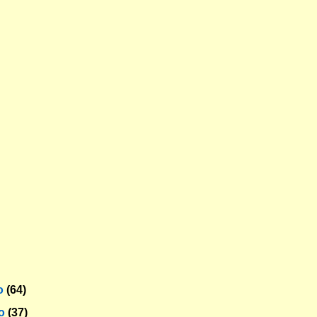
o
(64)
ro
(37)