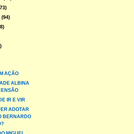
(73)
o
(94)
78)
)
M AÇÃO
DADE ALBINA
CENSÃO
DE IR E VIR
UER ADOTAR
O BERNARDO
O?
DO MIGUEL