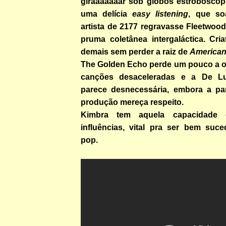
giraaaaaaar sob globos estroboscópi
uma delícia
easy listening
, que s
artista de 2177 regravasse Fleetwoo
pruma coletânea intergaláctica. Cri
demais sem perder a raiz de
America
The Golden Echo perde um pouco a or
canções desaceleradas e a De L
parece desnecessária, embora a pa
produção mereça respeito.
Kimbra tem aquela capacidade 
influências, vital pra ser bem su
pop.