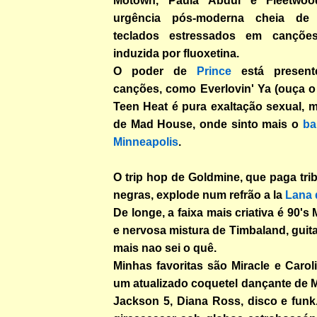
Motown, Paula Abdul e Fleetw
urgência pós-moderna cheia de 
teclados estressados em canções
induzida por fluoxetina.
O poder de
Prince
está present
canções, como Everlovin' Ya (ouça o j
Teen Heat é pura exaltação sexual, 
de Mad House, onde sinto mais o
ba
Minneapolis
.
O trip hop de Goldmine, que paga trib
negras, explode num refrão a la
Lana 
De longe, a faixa mais criativa é 90's 
e nervosa mistura de Timbaland, guita
mais nao sei o quê.
Minhas favoritas são Miracle e Caroli
um atualizado coquetel dançante de 
Jackson 5, Diana Ross, disco e funk