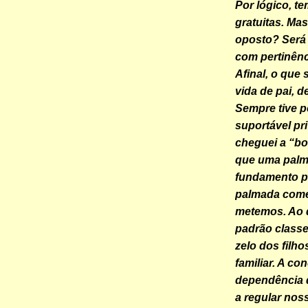
Por lógico, te
gratuitas. Mas
oposto? Será
com pertinênc
Afinal, o que 
vida de pai, 
Sempre tive p
suportável pri
cheguei a “bo
que uma palma
fundamento pa
palmada come
metemos. Ao d
padrão class
zelo dos filh
familiar. A co
dependência d
a regular no