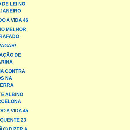
 DE LEI NO
 JANEIRO
O A VIDA 46
MO MELHOR
RAFADO
VAGAR!
AÇÃO DE
ARINA
IA CONTRA
OS NA
TERRA
TE ALBINO
RCELONA
O A VIDA 45
 QUENTE 23
ÃO) DIZER A