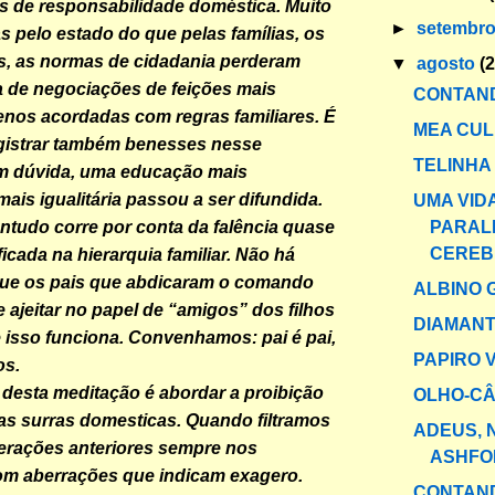
es de responsabilidade doméstica. Muito
►
setembr
s pelo estado do que pelas famílias, os
s, as normas de cidadania perderam
▼
agosto
(
a de negociações de feições mais
CONTAND
enos acordadas com regras familiares. É
MEA CUL
egistrar também benesses nesse
TELINHA
m dúvida, uma educação mais
ais igualitária passou a ser difundida.
UMA VID
PARALI
ontudo corre por conta da falência quase
CEREB
icada na hierarquia familiar. Não há
ue os pais que abdicaram o comando
ALBINO 
e ajeitar no papel de “amigos” dos filhos
DIAMANT
isso funciona. Convenhamos: pai é pai,
PAPIRO 
os.
 desta meditação é abordar a proibição
OLHO-C
as surras domesticas. Quando filtramos
ADEUS, 
gerações anteriores sempre nos
ASHFO
m aberrações que indicam exagero.
CONTAND