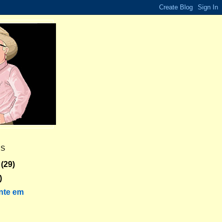
ES
(29)
)
nte em