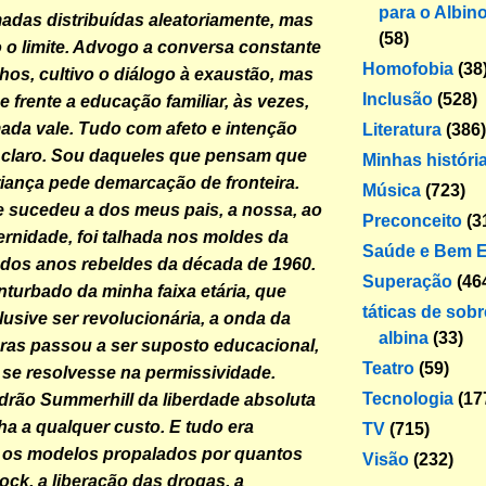
para o Albin
das distribuídas aleatoriamente, mas
(58)
o limite. Advogo a conversa constante
Homofobia
(38
ilhos, cultivo o diálogo à exaustão, mas
Inclusão
(528)
 frente a educação familiar, às vezes,
da vale. Tudo com afeto e intenção
Literatura
(386)
é claro. Sou daqueles que pensam que
Minhas históri
riança pede demarcação de fronteira.
Música
(723)
 sucedeu a dos meus pais, a nossa, ao
Preconceito
(3
ernidade, foi talhada nos moldes da
Saúde e Bem E
 dos anos rebeldes da década de 1960.
Superação
(46
turbado da minha faixa etária, que
táticas de sob
lusive ser revolucionária, a onda da
albina
(33)
ras passou a ser suposto educacional,
Teatro
(59)
se resolvesse na permissividade.
Tecnologia
(17
drão Summerhill da liberdade absoluta
a a qualquer custo. E tudo era
TV
(715)
 os modelos propalados por quantos
Visão
(232)
ck, a liberação das drogas, a