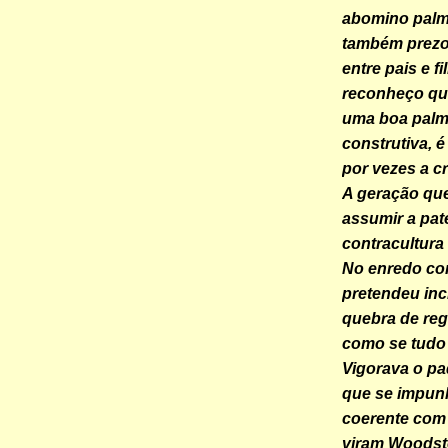
abomino palma
também prezo 
entre pais e f
reconheço que
uma boa palma
construtiva, 
por vezes a c
A geração que
assumir a pat
contracultura
No enredo con
pretendeu inc
quebra de reg
como se tudo 
Vigorava o pa
que se impunh
coerente com
viram Woodsto