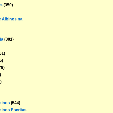
os
(350)
 Albinos na
da
(381)
61)
5)
79)
)
)
lbinos
(544)
binos Escritas