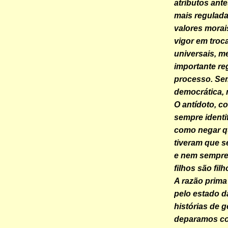
atributos ant
mais regulada
valores morai
vigor em troc
universais, m
importante r
processo. Se
democrática, m
O antídoto, c
sempre identif
como negar q
tiveram que s
e nem sempre 
filhos são filh
A razão prima
pelo estado d
histórias de 
deparamos co