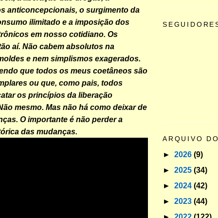
s anticoncepcionais, o surgimento da
nsumo ilimitado e a imposição dos
SEGUIDORE
trônicos em nosso cotidiano. Os
tão aí. Não cabem absolutos na
 moldes e nem simplismos exagerados.
zendo que todos os meus coetâneos são
plares ou que, como pais, todos
atar os princípios da liberação
 Não mesmo. Mas não há como deixar de
enças. O importante é não perder a
tórica das mudanças.
ARQUIVO D
►
2026
(9)
►
2025
(34)
►
2024
(42)
►
2023
(44)
►
2022
(122)