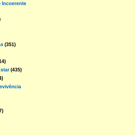
o Incoerente
)
as
(351)
14)
star
(435)
4)
revivência
7)