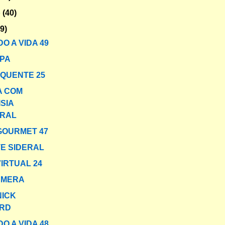
o
(40)
29)
O A VIDA 49
PA
 QUENTE 25
A COM
SIA
RAL
GOURMET 47
E SIDERAL
VIRTUAL 24
ÂMERA
NICK
RD
O A VIDA 48