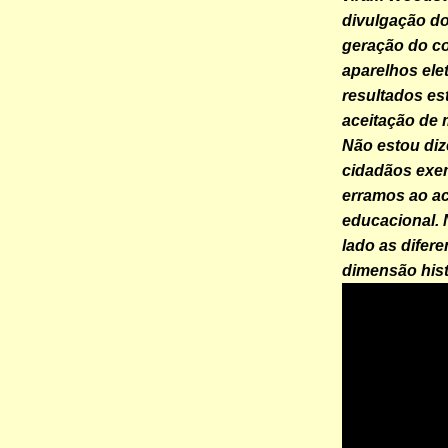
divulgação do
geração do co
aparelhos ele
resultados es
aceitação de
Não estou di
cidadãos exem
erramos ao ac
educacional.
lado as difer
dimensão his