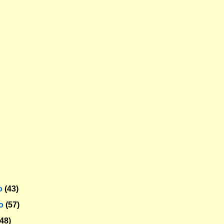
o
(43)
ro
(57)
(48)