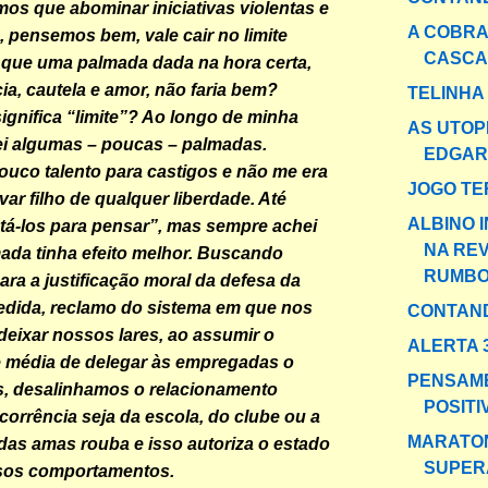
mos que abominar iniciativas violentas e
A COBRA
, pensemos bem, vale cair no limite
CASCA
 que uma palmada dada na hora certa,
ia, cautela e amor, não faria bem?
TELINHA
significa “limite”? Ao longo de minha
AS UTOP
dei algumas – poucas – palmadas.
EDGAR
ouco talento para castigos e não me era
JOGO TE
var filho de qualquer liberdade. Até
ALBINO 
tá-los para pensar”, mas sempre achei
NA REV
da tinha efeito melhor. Buscando
RUMB
ra a justificação moral da defesa da
dida, reclamo do sistema em que nos
CONTAND
eixar nossos lares, ao assumir o
ALERTA 
e média de delegar às empregadas o
PENSAM
os, desalinhamos o relacionamento
POSITI
ncorrência seja da escola, do clube ou a
MARATO
as amas rouba e isso autoriza o estado
SUPER
ssos comportamentos.