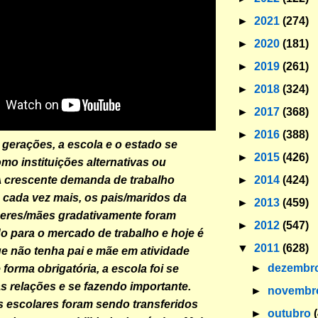
►
2021
(274)
►
2020
(181)
►
2019
(261)
►
2018
(324)
►
2017
(368)
►
2016
(388)
 gerações, a escola e o estado se
►
2015
(426)
o instituições alternativas ou
►
2014
(424)
A crescente demanda de trabalho
, cada vez mais, os pais/maridos da
►
2013
(459)
heres/mães gradativamente foram
►
2012
(547)
 para o mercado de trabalho e hoje é
▼
2011
(628)
que não tenha pai e mãe em atividade
►
dezembr
e forma obrigatória, a escola foi se
s relações e se fazendo importante.
►
novemb
 escolares foram sendo transferidos
►
outubro