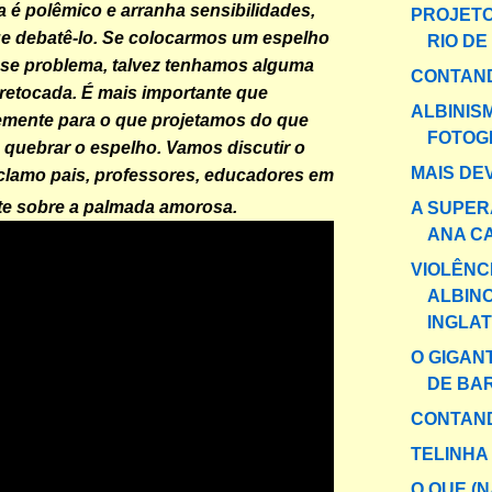
a é polêmico e arranha sensibilidades,
PROJETO
e debatê-lo. Se colocarmos um espelho
RIO DE
sse problema, talvez tenhamos alguma
CONTAND
retocada. É mais importante que
ALBINIS
emente para o que projetamos do que
FOTOG
quebrar o espelho. Vamos discutir o
MAIS DE
clamo pais, professores, educadores em
te sobre a palmada amorosa.
A SUPER
ANA C
VIOLÊNC
ALBIN
INGLA
O GIGAN
DE BA
CONTAND
TELINHA
O QUE (N