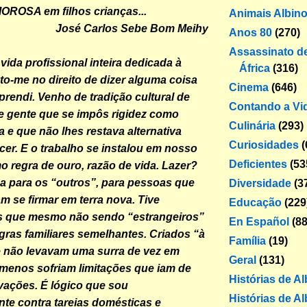
OSA em filhos crianças...
Animais Albin
José Carlos Sebe Bom Meihy
Anos 80
(270)
Assassinato de
ida profissional inteira dedicada à
África
(316)
to-me no direito de dizer alguma coisa
Cinema
(646)
prendi. Venho de tradição cultural de
Contando a Vi
e gente que se impôs rigidez como
Culinária
(293)
a e que não lhes restava alternativa
Curiosidades
(
cer. E o trabalho se instalou em nosso
Deficientes
(53
o regra de ouro, razão de vida. Lazer?
sa para os “outros”, para pessoas que
Diversidade
(3
m se firmar em terra nova. Tive
Educação
(229
 que mesmo não sendo “estrangeiros”
En Español
(88
ras familiares semelhantes. Criados “à
Família
(19)
e não levavam uma surra de vez em
Geral
(131)
menos sofriam limitações que iam de
Histórias de A
ivações. É lógico que sou
Histórias de Al
te contra tareias domésticas e