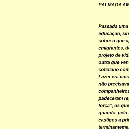
PALMADA AMOR
Passada uma v
educação, sin
sobre o que a
emigrantes, d
projeto de vid
outra que ven
cotidiano com
Lazer era coi
não precisava
companheiros
padeceram reg
força”, os qu
quando, pelo 
castigos a pr
terminantemen