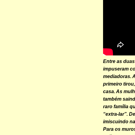
Entre as duas
impuseram com
mediadoras. 
primeiro tirou
casa. As mul
também saindo
raro família 
“extra-lar”. D
imiscuindo na
Para os muros