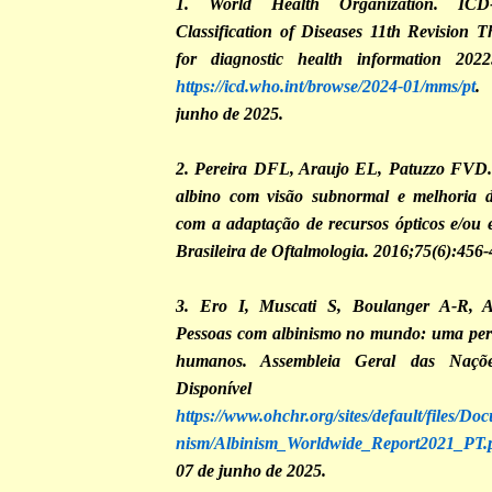
1. World Health Organization. ICD-1
Classification of Diseases 11th Revision T
for diagnostic health information 202
https://icd.who.int/browse/2024-01/mms/pt
.
junho de 2025.
2. Pereira DFL, Araujo EL, Patuzzo FVD. 
albino com visão subnormal e melhoria d
com a adaptação de recursos ópticos e/ou e
Brasileira de Oftalmologia. 2016;75(6):456-
3. Ero I, Muscati S, Boulanger A-R, 
Pessoas com albinismo no mundo: uma persp
humanos. Assembleia Geral das Naçõe
Disponíve
https://www.ohchr.org/sites/default/files/Do
nism/Albinism_Worldwide_Report2021_PT.
07 de junho de 2025.