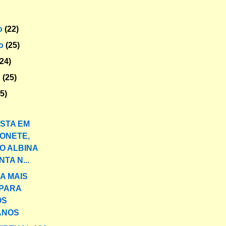
o
(22)
ro
(25)
(24)
o
(25)
25)
STA EM
ONETE,
O ALBINA
TA N...
A MAIS
 PARA
OS
ANOS