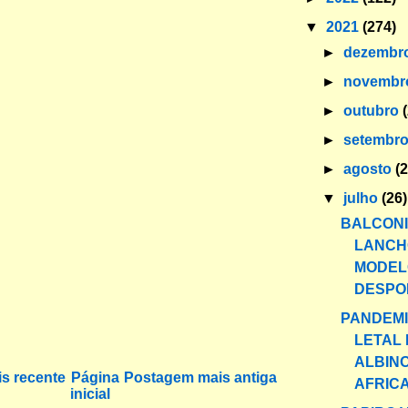
▼
2021
(274)
►
dezembr
►
novemb
►
outubro
►
setembr
►
agosto
(
▼
julho
(26)
BALCONI
LANCH
MODEL
DESPON
PANDEMI
LETAL
ALBIN
s recente
Página
Postagem mais antiga
AFRIC
inicial