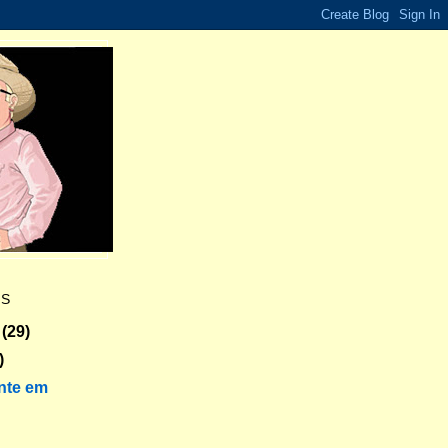
ES
(29)
)
nte em