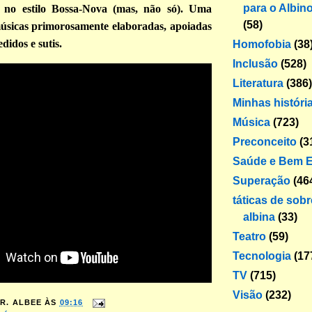
para o Albin
s no estilo Bossa-Nova (mas, não só). Uma
(58)
músicas primorosamente elaboradas, apoiadas
didos e sutis.
Homofobia
(38
Inclusão
(528)
Literatura
(386)
Minhas históri
Música
(723)
Preconceito
(3
Saúde e Bem E
Superação
(46
táticas de sob
albina
(33)
Teatro
(59)
Tecnologia
(17
TV
(715)
Visão
(232)
R. ALBEE
ÀS
09:16