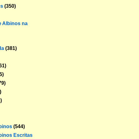
os
(350)
 Albinos na
da
(381)
61)
5)
79)
)
)
lbinos
(544)
binos Escritas