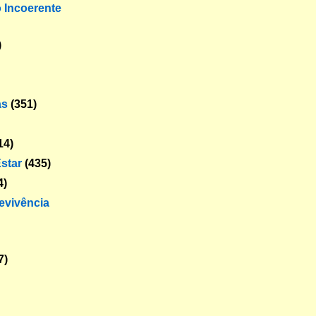
o Incoerente
)
as
(351)
14)
star
(435)
4)
revivência
7)