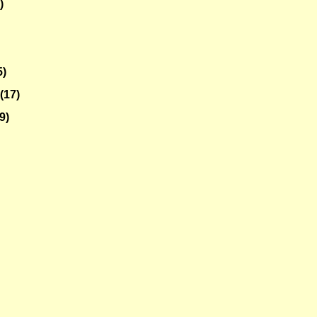
)
5)
o
(17)
9)