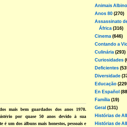
Animais Albin
Anos 80
(270)
Assassinato de
África
(316)
Cinema
(646)
Contando a Vi
Culinária
(293)
Curiosidades
(
Deficientes
(53
Diversidade
(3
Educação
(229
En Español
(88
Família
(19)
Geral
(131)
dos mais bem guardados dos anos 1970.
Histórias de A
istério por quase 50 anos devido à sua
Histórias de Al
te é um dos álbuns mais honestos, pessoais e